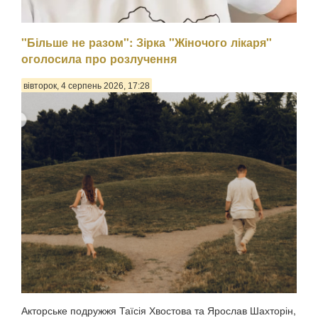
"Більше не разом": Зірка "Жіночого лікаря"
оголосила про розлучення
вівторок, 4 серпень 2026, 17:28
Психологиня Наталія Холоденко зізналася, що в
минулому зраджувала партнера, назвавши це помстою за
пережите у стосунках, а також заявила, що вдавалася до
фізичного насильства щодо чоловікаПро це Холоденко
розповіла в InstaStories, де відповідала на зап...
Акторське подружжя Таїсія Хвостова та Ярослав Шахторін,