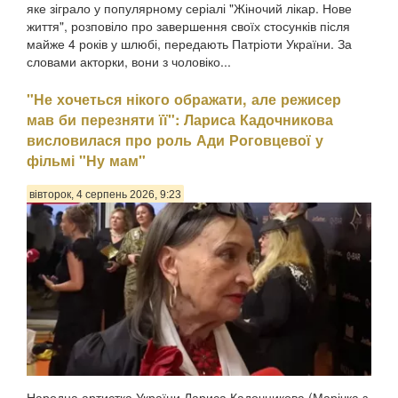
яке зіграло у популярному серіалі "Жіночий лікар. Нове
життя", розповіло про завершення своїх стосунків після
майже 4 років у шлюбі, передають Патріоти України. За
словами акторки, вони з чоловіко...
"Не хочеться нікого ображати, але режисер
мав би перезняти її": Лариса Кадочникова
висловилася про роль Ади Роговцевої у
фільмі "Ну мам"
вівторок, 4 серпень 2026, 9:23
Народна артистка України Лариса Кадочникова (Марічка з