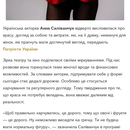
Українська акторка
Анна Саліванчук
відверто висловилася про
красу, догляд за собою та витрати, які, на її думку, неминучі для
жінок, які прагнуть мати доглянутий вигляд, передають
Патріоти України
Зірка театру та кіно поділилася своїми міркуваннями. Під час
розмови вона торкнулася теми жіночої вроди та фінансових
можливостей. За словами акторки, підтримувати себе у формі
сьогодні стає дедалі дорожче. Особливо це стосується
харчування та регулярного догляду. Тому твердження про те,
що краса не потребує вкладень, вона вважає далеким від
реальності.
«Щоб правильно харчуватись, це дорого, тому що овочі і фрукти
— це дорого. Ну неможливо висидіти на гречці. Ти не будеш
мати нормальну фігуру», — зазначила Саліванчук в програмі