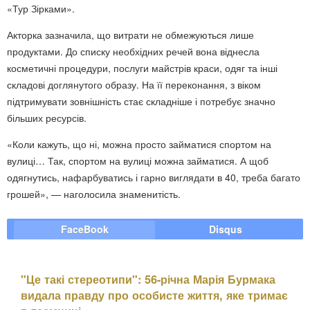
«Тур Зірками».
Акторка зазначила, що витрати не обмежуються лише
продуктами. До списку необхідних речей вона віднесла
косметичні процедури, послуги майстрів краси, одяг та інші
складові доглянутого образу. На її переконання, з віком
підтримувати зовнішність стає складніше і потребує значно
більших ресурсів.
«Коли кажуть, що ні, можна просто займатися спортом на
вулиці… Так, спортом на вулиці можна займатися. А щоб
одягнутись, нафарбуватись і гарно виглядати в 40, треба багато
грошей», — наголосила знаменитість.
FaceBook
Disqus
"Це такі стереотипи": 56-річна Марія Бурмака
видала правду про особисте життя, яке тримає