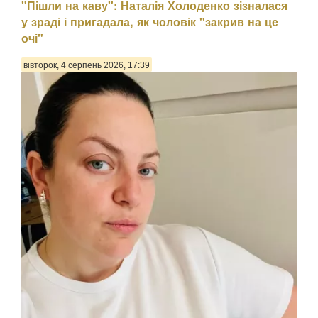
"Пішли на каву": Наталія Холоденко зізналася
Народна артистка України Марія Бурмака привідкрила
у зраді і пригадала, як чоловік "закрив на це
завісу особистого життя, яке зазвичай не виносить на
очі"
публіку. Як поділилася 56-річна виконавиця, наразі її
серце не вільне, однак пов'язувати себе узами шлюбу з
партнером вона не поспішає, передають Па...
вівторок, 4 серпень 2026, 17:39