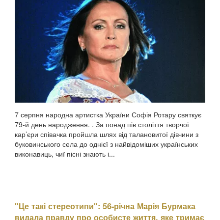
7 серпня народна артистка України Софія Ротару святкує
79-й день народження. . За понад пів століття творчої
кар’єри співачка пройшла шлях від талановитої дівчини з
буковинського села до однієї з найвідоміших українських
виконавиць, чиї пісні знають і...
"Це такі стереотипи": 56-річна Марія Бурмака
видала правду про особисте життя, яке тримає