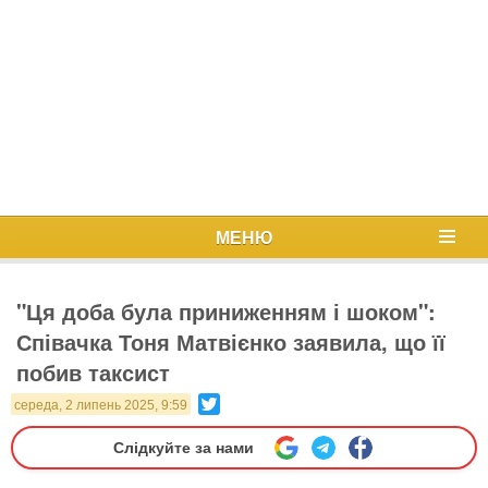
МЕНЮ
"Ця доба була приниженням і шоком":
Співачка Тоня Матвієнко заявила, що її
побив таксист
Twitter
середа, 2 липень 2025, 9:59
Слідкуйте за нами