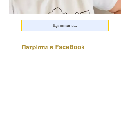
Патріоти в FaceBook
Психологиня Наталія Холоденко зізналася, що в
минулому зраджувала партнера, назвавши це помстою за
пережите у стосунках, а також заявила, що вдавалася до
фізичного насильства щодо чоловікаПро це Холоденко
розповіла в InstaStories, де відповідала на зап...