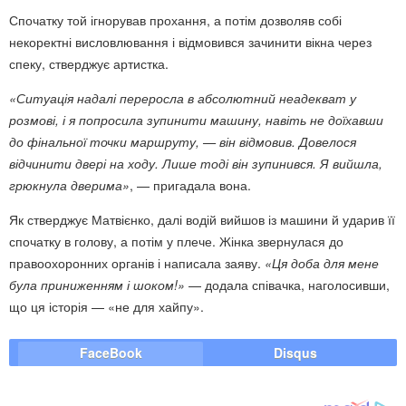
Спочатку той ігнорував прохання, а потім дозволяв собі
некоректні висловлювання і відмовився зачинити вікна через
спеку, стверджує артистка.
«Ситуація надалі переросла в абсолютний неадекват у
розмові, і я попросила зупинити машину, навіть не доїхавши
до фінальної точки маршруту, — він відмовив. Довелося
відчинити двері на ходу. Лише тоді він зупинився. Я вийшла,
грюкнула дверима»
, — пригадала вона.
Як стверджує Матвієнко, далі водій вийшов із машини й ударив її
спочатку в голову, а потім у плече. Жінка звернулася до
правоохоронних органів і написала заяву.
«Ця доба для мене
була приниженням і шоком!»
— додала співачка, наголосивши,
що ця історія — «не для хайпу».
FaceBook
Disqus