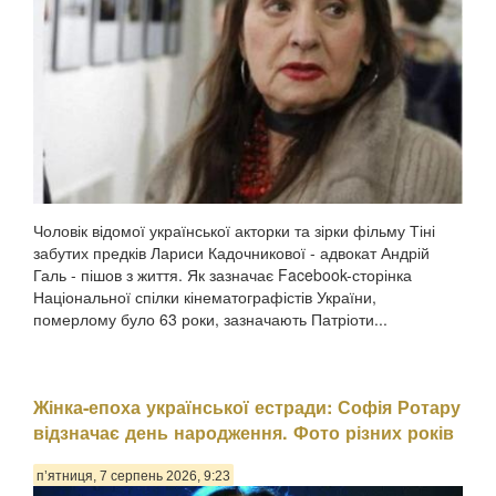
Чоловік відомої української акторки та зірки фільму Тіні
забутих предків Лариси Кадочникової - адвокат Андрій
Галь - пішов з життя. Як зазначає Facebook-сторінка
Національної спілки кінематографістів України,
померлому було 63 роки, зазначають Патріоти...
Жінка-епоха української естради: Софія Ротару
відзначає день народження. Фото різних років
п’ятниця, 7 серпень 2026, 9:23