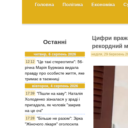
Головна
Політика
Економіка
С
Цифри вража
Останні
рекордний м
четвер, 6 серпень 2026
неділя, 29 березень 2
"Це такі стереотипи": 56-
12:12
річна Марія Бурмака видала
правду про особисте життя, яке
тримає в таємниці
вівторок, 4 серпень 2026
"Пішли на каву": Наталія
17:39
Холоденко зізналася у зраді і
пригадала, як чоловік "закрив
на це очі"
"Більше не разом": Зірка
17:28
"Жіночого лікаря" оголосила