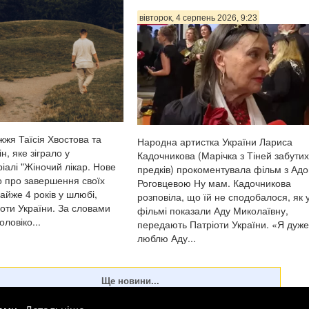
відповідала на зап...
вівторок, 4 серпень 2026, 9:23
жжя Таїсія Хвостова та
Народна артистка України Лариса
, яке зіграло у
Кадочникова (Марічка з Тіней забутих
іалі "Жіночий лікар. Нове
предків) прокоментувала фільм з Ад
о про завершення своїх
Роговцевою Ну мам. Кадочникова
майже 4 років у шлюбі,
розповіла, що їй не сподобалося, як 
оти України. За словами
фільмі показали Аду Миколаївну,
оловіко...
передають Патріоти України. «Я дуже
люблю Аду...