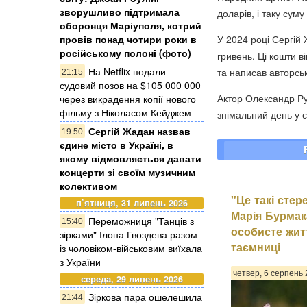
зворушливо підтримала
доларів, і таку суму
оборонця Маріуполя, котрий
провів понад чотири роки в
У 2024 році Сергій 
російському полоні (фото)
гривень. Ці кошти в
На Netflix подали
та написав авторськ
21:15
судовий позов на $105 000 000
Актор Олександр Ру
через викрадення копії нового
фільму з Ніколасом Кейджем
знімальний день у се
Сергій Жадан назвав
19:50
єдине місто в Україні, в
якому відмовляється давати
концерти зі своїм музичним
колективом
"Це такі стер
п’ятниця, 31 липень 2026
Марія Бурмак
Переможниця "Танців з
15:40
особисте жит
зірками" Ілона Гвоздева разом
таємниці
із чоловіком-військовим виїхала
з України
четвер, 6 серпень 
середа, 29 липень 2026
Зіркова пара ошелешила
21:44