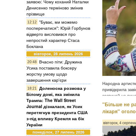
заявою: Чому коханий Наталки
Денисенко терміново змінив
прізвище
"Буває, ми можемо
12:12
посперечатися": Юрій Горбунов
відверто висловився про
непростий характер Стаса
Боклана
вівторок, 28 липень 2026
Вчасно піти: Дружина
20:48
Усика поставила боксеру
жорстку умову щодо
завершення кар'єри
Народна артистк
Доленосна розмова у
18:21
привідкрила заві
Білому домі, яка змінила
зазвичай не вино
Трампа: The Wall Street
поділилася 56-рі
"Більше не ра
Journal дізналася, як Усик
серце не вільне,
лікаря" огол
перетягнув президента США
узами шлюбу з п
з-під впливу Кремля на бік
поспішає, перед
вівторок, 4 серпен
України
понеділок, 27 липень 2026