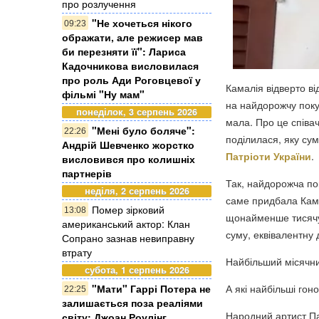
про розлучення
"Не хочеться нікого
09:23
ображати, але режисер мав
би перезняти її": Лариса
Кадочникова висловилася
про роль Ади Роговцевої у
Камалія відверто ві
фільмі "Ну мам"
на найдорожчу покуп
понеділок, 3 серпень 2026
мала. Про це співа
"Мені було боляче":
22:26
поділилася, яку су
Андрій Шевченко жорстко
Патріоти України
.
висловився про колишніх
партнерів
Так, найдорожча по
неділя, 2 серпень 2026
саме придбала Кама
Помер зірковий
13:08
щонайменше тисячу 
американський актор: Клан
суму, еквівалентну 
Сопрано зазнав невиправну
втрату
Найбільший місячни
субота, 1 серпень 2026
"Мати" Гаррі Потера не
А які найбільші гон
22:25
залишається поза реаліями
Народний артист Па
світу: Джоан Роулінг