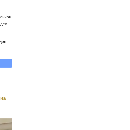
ільйон
ідео
один
 на