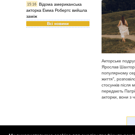
Відома американська
15:16
акторка Емма Робертс вийшла
заміж
Всі новини
Акторське подру
Ярослав Шахторін
популярному сер
життя", розповіл
стосунків після 
передають Патрі
акторки, вони з ч