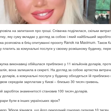
дповіла на запитання про гроші. Співачка поділилася, скільки витра
ку, яку суму вкладає у догляд за собою і який найбільший заробіто
чка розповіла в бліц-опитуванні проєкту Ranok na Maximum. Також К
му платить за комунальні послуги у своєму розкішному будинку,
пере
купка виконавиці обійшлася приблизно у 11 мільйонів доларів, про
лія, вона залишила в секреті. На догляд за собою артистка витрач
доларів, а комунальні послуги у будинку обходяться їй приблизно 
двом середнім зарплатам у Києві – близько 30 тисяч гривень.
й заробіток знаменитості становив 100 тисяч доларів.
орари були в інших українських зірок?
вло Зібров зізнався, що його рекордний гонорар складав 10 тисяч