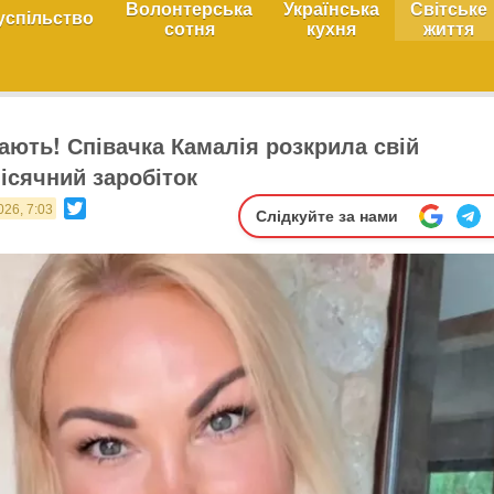
Волонтерська
Українська
Світське
успільство
сотня
кухня
життя
ють! Співачка Камалія розкрила свій
ісячний заробіток
Twitter
026, 7:03
Слідкуйте за нами