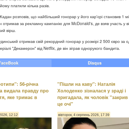
 йому платили кілька разів.
Жадан розповів, що найбільший гонорар у його кар'єрі становив 1 м
ін отримав за рекламну кампанію для McDonald's, де взяв участь у в
ий вірш.
динський отримав свій рекордний гонорар у розмірі 2 500 євро за 
ріалі "Декамерон" від Netflix, де він зіграв однорукого бандита.
FaceBook
Disqus
еотипи": 56-річна
"Пішли на каву": Наталія
а видала правду про
Холоденко зізналася у зраді і
тя, яке тримає в
пригадала, як чоловік "закрив
це очі"
2026, 12:12
вівторок, 4 серпень 2026, 17:39