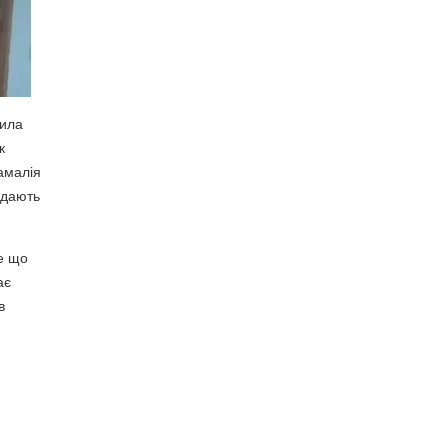
тила
к
амалія
дають
те що
ає
в