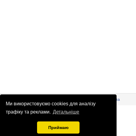
© Патріоти України 2026
Правова інформація
Реклама
Ми використовуємо cookies для аналізу
info
@
patrioty.org.ua
трафіку та реклами.
Детальніше
Приймаю