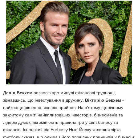
Девід Бекхем
розповів про минулі фінансові труднощі,
зізнавшись, що інвестування в дружину,
Вікторію Бекхем
-
найкраще рішення, яке він прийняв. На п'ятому щорічному
закритому саміті найвпливовіших інвесторів, бізнесменів та
лідерів думок, які змінюють правила гри у світі бізнесу та
фінансів, Iconoclast від Forbes у Нью-Йорку колишня зірка
футболу сказав, що одним з його провідних принципів у бізнесі є