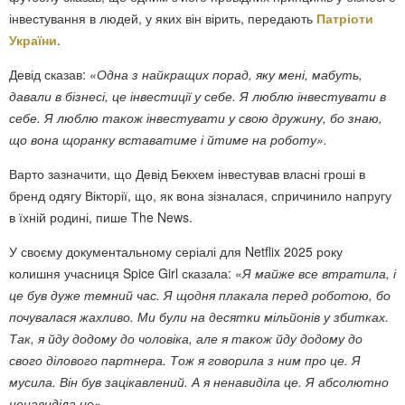
інвестування в людей, у яких він вірить, передають
Патріоти
України
.
Девід сказав: «
Одна з найкращих порад, яку мені, мабуть,
давали в бізнесі, це інвестиції у себе. Я люблю інвестувати в
себе. Я люблю також інвестувати у свою дружину, бо знаю,
що вона щоранку вставатиме і йтиме на роботу».
Варто зазначити, що Девід Бекхем інвестував власні гроші в
бренд одягу Вікторії, що, як вона зізналася, спричинило напругу
в їхній родині, пише The News.
У своєму документальному серіалі для Netflix 2025 року
колишня учасниця Spice Girl сказала: «
Я майже все втратила, і
це був дуже темний час. Я щодня плакала перед роботою, бо
почувалася жахливо. Ми були на десятки мільйонів у збитках.
Так, я йду додому до чоловіка, але я також йду додому до
свого ділового партнера. Тож я говорила з ним про це. Я
мусила. Він був зацікавлений. А я ненавиділа це. Я абсолютно
ненавиділа це».