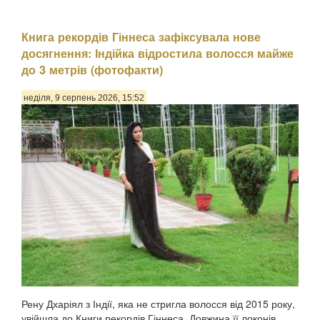
Книга рекордів Гіннеса зафіксувала нове
досягнення: Індійка відростила волосся майже
до 3 метрів (фотофакти)
неділя, 9 серпень 2026, 15:52
Рену Дхаріял з Індії, яка не стригла волосся від 2015 року,
увійшла до Книги рекордів Гіннеса. Довжина її локонів