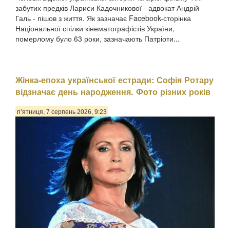
забутих предків Лариси Кадочникової - адвокат Андрій
Галь - пішов з життя. Як зазначає Facebook-сторінка
Національної спілки кінематографістів України,
померлому було 63 роки, зазначають Патріоти...
Жінка-епоха української естради: Софія Ротару
відзначає день народження. Фото різних років
п’ятниця, 7 серпень 2026, 9:23