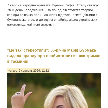
7 серпня народна артистка України Софія Ротару святкує
79-й день народження. . За понад пів століття творчої
кар’єри співачка пройшла шлях від талановитої дівчини з
буковинського села до однієї з найвідоміших українських
виконавиць, чиї пісні знають і...
"Це такі стереотипи": 56-річна Марія Бурмака
видала правду про особисте життя, яке тримає
в таємниці
четвер, 6 серпень 2026, 12:12