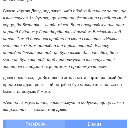
Своєю чергою Девід поділився: «
Ми обидва дивилися на те, що
я інвестував. І я думаю, що частина цієї розмови розбила мені
серце, бо Вікторія — горда жінка. Вона насправді купила наш
перший будинок у Гартфордширі, відомий як Бекінгемський
палац. Тож їй довелося прийти до мене і сказати: «Можна
мені трохи? Нам потрібно ще трохи грошей. Бізнесу
потрібно більше грошей, це було важко для нас обох, бо в
мене не було грошей, щоб продовжувати інвестувати, і
зрештою я подумав: «Це не може продовжуватися».
Девід поділився, що Вікторія не хотіла мати партнера, який би
просто вкладав гроші — їй потрібен був хтось, хто знається на
бізнесі та розуміє її мрію.
«
Але на якомусь етапі, чесно кажучи, я подумав, що це важко
виправити»,
— сказав тоді Девід.
FaceBook
Disqus