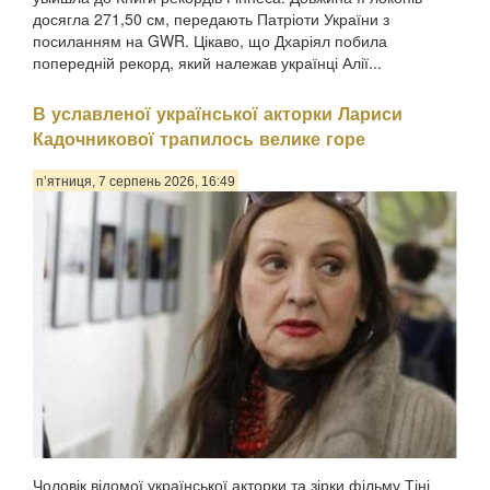
досягла 271,50 см, передають Патріоти України з
посиланням на GWR. Цікаво, що Дхаріял побила
попередній рекорд, який належав українці Алії...
В уславленої української акторки Лариси
Кадочникової трапилось велике горе
п’ятниця, 7 серпень 2026, 16:49
Чоловік відомої української акторки та зірки фільму Тіні