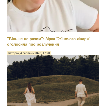
"Більше не разом": Зірка "Жіночого лікаря"
оголосила про розлучення
вівторок, 4 серпень 2026, 17:28
Психологиня Наталія Холоденко зізналася, що в
минулому зраджувала партнера, назвавши це помстою за
пережите у стосунках, а також заявила, що вдавалася до
фізичного насильства щодо чоловікаПро це Холоденко
розповіла в InstaStories, де відповідала на зап...