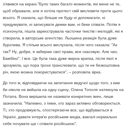
з'явився на екрані."Було таких багато моментів, які мене не те,
щоб ображали, але я хотіла протест свій висловити проти цього
всього. Я сказала, що більше не буду ні допомагати, ні
придумувати, ні записувати демки вам, ні беки співати. Потім я
психонула, пішла зареєструвала часточки текстів і мелодій, які я
створила, в авторське агентство. Льошина реакція була дуже
бурхлива. Я стільки всього вислухала, після чого сказала: "Ах
так? Ну, добре, я забираю свої права, все скасовую. Але чао,
Бамбіно". І все. Це була така дуже жирна крапка, після якої я
зрозуміла, що пора трохи транслювати, що ти не безкоштовна
річ, якою можна покористуватися", – розповіла зірка.
До того ж, відповідаючи на запитання ведучої щодо того, з ким
би ніколи не вийшла на одну сцену, Олена Тополя натякнула на
Потапа. Вона вирішила не називати конкретних імен, лише
зазначила: "Напевно, з тими, хто зараз активно обговорюється.
Ті, хто продовжують, спостерігаючи все, що відбувається в
Україні, давати інтерв'ю російським медіа, взагалі нормально
себе почувати ще і співати російською".