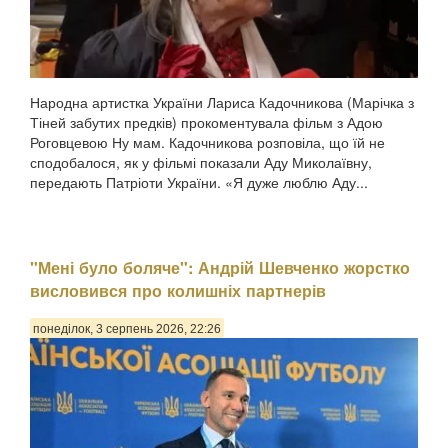
Народна артистка України Лариса Кадочникова (Марічка з
Тіней забутих предків) прокоментувала фільм з Адою
Роговцевою Ну мам. Кадочникова розповіла, що їй не
сподобалося, як у фільмі показали Аду Миколаївну,
передають Патріоти України. «Я дуже люблю Аду...
"Мені було боляче": Андрій Шевченко жорстко
висловився про колишніх партнерів
понеділок, 3 серпень 2026, 22:26