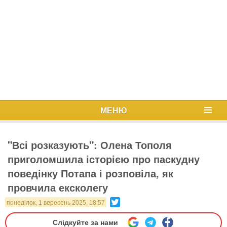
МЕНЮ
"Всі розказують": Олена Тополя
приголомшила історією про паскудну
поведінку Потапа і розповіла, як
провчила ексколегу
Twitter
понеділок, 1 вересень 2025, 18:57
Слідкуйте за нами