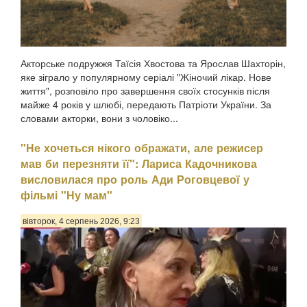
Акторське подружжя Таїсія Хвостова та Ярослав Шахторін,
яке зіграло у популярному серіалі "Жіночий лікар. Нове
життя", розповіло про завершення своїх стосунків після
майже 4 років у шлюбі, передають Патріоти України. За
словами акторки, вони з чоловіко...
"Не хочеться нікого ображати, але режисер
мав би перезняти її": Лариса Кадочникова
висловилася про роль Ади Роговцевої у
фільмі "Ну мам"
вівторок, 4 серпень 2026, 9:23