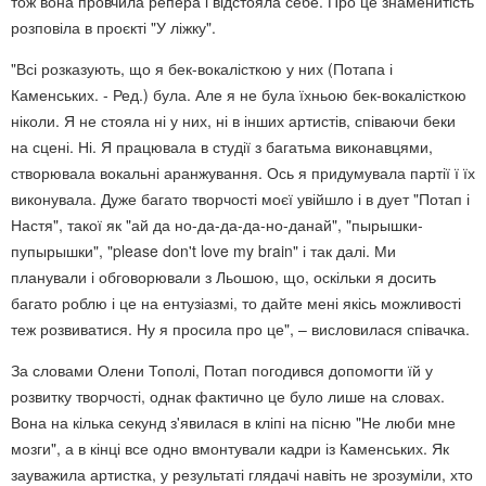
тож вона провчила репера і відстояла себе. Про це знаменитість
розповіла в проєкті "У ліжку".
"Всі розказують, що я бек-вокалісткою у них (Потапа і
Каменських. - Ред.) була. Але я не була їхньою бек-вокалісткою
ніколи. Я не стояла ні у них, ні в інших артистів, співаючи беки
на сцені. Ні. Я працювала в студії з багатьма виконавцями,
створювала вокальні аранжування. Ось я придумувала партії ї їх
виконувала. Дуже багато творчості моєї увійшло і в дует "Потап і
Настя", такої як "ай да но-да-да-да-но-данай", "пырышки-
пупырышки", "please don't love my brain" і так далі. Ми
планували і обговорювали з Льошою, що, оскільки я досить
багато роблю і це на ентузіазмі, то дайте мені якісь можливості
теж розвиватися. Ну я просила про це", – висловилася співачка.
За словами Олени Тополі, Потап погодився допомогти їй у
розвитку творчості, однак фактично це було лише на словах.
Вона на кілька секунд з'явилася в кліпі на пісню "Не люби мне
мозги", а в кінці все одно вмонтували кадри із Каменських. Як
зауважила артистка, у результаті глядачі навіть не зрозуміли, хто