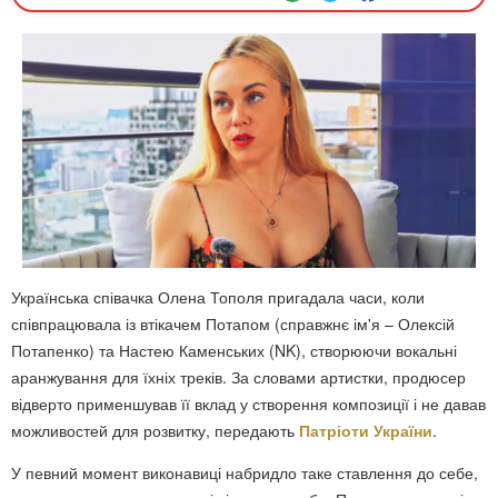
Українська співачка Олена Тополя пригадала часи, коли
співпрацювала із втікачем Потапом (справжнє ім'я – Олексій
Потапенко) та Настею Каменських (NK), створюючи вокальні
аранжування для їхніх треків. За словами артистки, продюсер
відверто применшував її вклад у створення композиції і не давав
можливостей для розвитку, передають
Патріоти України
.
У певний момент виконавиці набридло таке ставлення до себе,