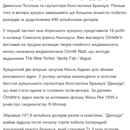
Джексона Поллока та скульптора Константина Бранкузі. Пізніше
того ж вечора аукціон завершився ще більшою кількістю побитих
рекордів та додатковими 490 мільйонами доларів.
У першій частині нью-йоркського аукціону представили 16 робіт
із колекції Семюеля Ірвінга Ньюхауса. Вже вчетверте Christie's
виставив на продаж колекцію творів покійного медіамагната,
якому належала медіакомпанія Condé Nast, що володіє
виданнями The New Yorker, Vanity Fair і Vogue.
Аукціонний дім вперше залучив Ніколь Кідман для зйомки
рекламного відео. У ролику акторка взаємодіяла із золотим
бюстом румунського скульптора Константіна Бранкузі "Данаїда",
що мав стати одним із головних лотів вечора. За даними
Christie's, відео зняли за мотивами фільму Мана Рея 1930-х
років про сюрреалістку Лі Міллер.
Зібравши 107,6 мільйона доларів разом із комісіями, "Данаїда"
майже відразу після початку торгів побила попередній
аукціонний рекорд Бранкузі, який становив 71,2 млн доларів.