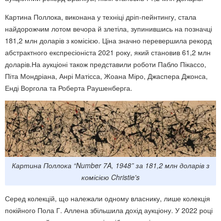
Картина Поллока, виконана у техніці дріп-пейнтингу, стала
найдорожчим лотом вечора й злетіла, зупинившись на позначці
181,2 млн доларів з комісією. Ціна значно перевершила рекорд
абстрактного експресіоніста 2021 року, який становив 61,2 млн
доларів.На аукціоні також представили роботи Пабло Пікассо,
Піта Мондріана, Анрі Матісса, Жоана Міро, Джаспера Джонса,
Енді Воргола та Роберта Раушенберга.
Картина Поллока “Number 7A, 1948” за 181,2 млн доларів з
комісією Christie's
Серед колекцій, що належали одному власнику, лише колекція
покійного Пола Г. Аллена збільшила дохід аукціону. У 2022 році