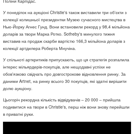
Поліни Карпідас.
У понеділок на аукціоні Christie's також виставили три обʼєкти з
колекції колишньої президентки Музею сучасного мистецтва в
Нью-Йорку Агнес Гунд. Вони встановили рекорд у 98,4 мільйона
доларів за твори Марка Ротко. Sotheby's минулого тижня
виставив на продаж скарби вартістю 166,3 мільйона доларів з
колекції артдилера Роберта Мнучіна.
У спільноті арткритиків припускають, що ця стратегія розпалила
інтерес мільярдерів-покупців, але нещодавні успіхи не
обов'язково свідчать про довгострокове відновлення ринку. За
даними Artnet, на ринку всього 30 покупців, які здатні вирішити
долю аукціону.
Цьогоріч рекордна кількість відвідувачів – 20 000 – прийшла
подивитися на твори в Christie's, перш ніж вони знову перейшли
в приватні руки.