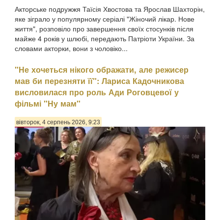
Акторське подружжя Таїсія Хвостова та Ярослав Шахторін,
яке зіграло у популярному серіалі "Жіночий лікар. Нове
життя", розповіло про завершення своїх стосунків після
майже 4 років у шлюбі, передають Патріоти України. За
словами акторки, вони з чоловіко...
"Не хочеться нікого ображати, але режисер
мав би перезняти її": Лариса Кадочникова
висловилася про роль Ади Роговцевої у
фільмі "Ну мам"
вівторок, 4 серпень 2026, 9:23