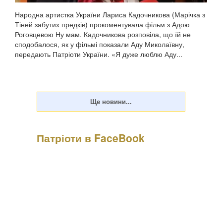
Народна артистка України Лариса Кадочникова (Марічка з
Тіней забутих предків) прокоментувала фільм з Адою
Роговцевою Ну мам. Кадочникова розповіла, що їй не
сподобалося, як у фільмі показали Аду Миколаївну,
передають Патріоти України. «Я дуже люблю Аду...
Патріоти в FaceBook