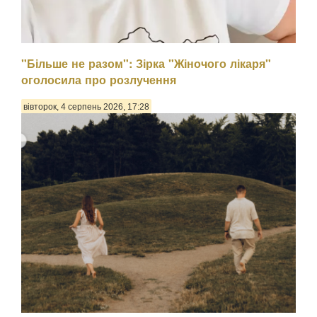
"Більше не разом": Зірка "Жіночого лікаря"
оголосила про розлучення
вівторок, 4 серпень 2026, 17:28
Психологиня Наталія Холоденко зізналася, що в
минулому зраджувала партнера, назвавши це помстою за
пережите у стосунках, а також заявила, що вдавалася до
фізичного насильства щодо чоловікаПро це Холоденко
розповіла в InstaStories, де відповідала на зап...