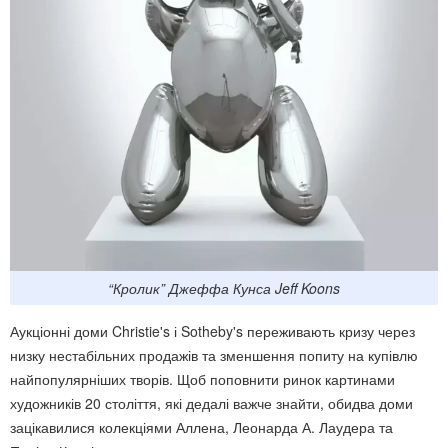
“Кролик” Джеффа Кунса Jeff Koons
Аукціонні доми Christie's і Sotheby's переживають кризу через
низку нестабільних продажів та зменшення попиту на купівлю
найпопулярніших творів. Щоб поповнити ринок картинами
художників 20 століття, які дедалі важче знайти, обидва доми
зацікавилися колекціями Аллена, Леонарда А. Лаудера та