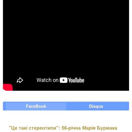
FaceBook
Disqus
"Це такі стереотипи": 56-річна Марія Бурмака