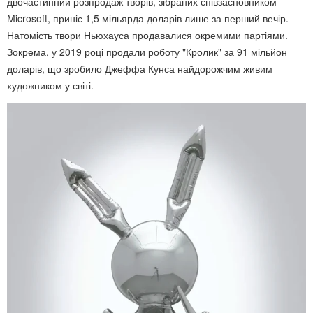
двочастинний розпродаж творів, зібраних співзасновником
Microsoft, приніс 1,5 мільярда доларів лише за перший вечір.
Натомість твори Ньюхауса продавалися окремими партіями.
Зокрема, у 2019 році продали роботу "Кролик" за 91 мільйон
доларів, що зробило Джеффа Кунса найдорожчим живим
художником у світі.