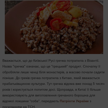
Вважається, що до Київської Русі гречка потрапила з Візантії.
Назва "гречка" означає, що це "грецький" продукт. Спочатку її
обробляли лише ченці біля монастирів, а масово почали садити
пізніше. До греків гречка потрапила з Китаю, який вважається
прабатьківщиною культури. Тут гречка відома вже понад 5 тисяч
років і користується попитом досі. Щоправда, в Китаї її більше
використовують для виготовлення гречаного борошна для
відомої локшини "соба", передають
Патріоти України
з
посиланням на ТСН.