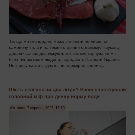
Те, що ми їмо щодня, може впливати не лише на
самопочуття, а й на темпи старіння організму. Науковці
дедалі частіше досліджують зв'язок між харчуванням і
біологічним віком людини, передають Патріоти України.
Нові результати свідчать, що надмірне спожив...
Шість склянок чи два літри? Вчені спростували
головний міф про денну норму води
п’ятниця, 7 серпень 2026, 16:10