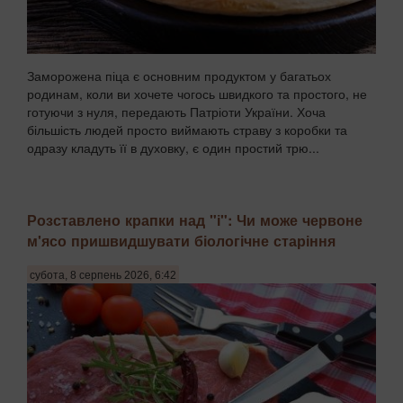
Заморожена піца є основним продуктом у багатьох
родинам, коли ви хочете чогось швидкого та простого, не
готуючи з нуля, передають Патріоти України. Хоча
більшість людей просто виймають страву з коробки та
одразу кладуть її в духовку, є один простий трю...
Розставлено крапки над "і": Чи може червоне
м'ясо пришвидшувати біологічне старіння
субота, 8 серпень 2026, 6:42