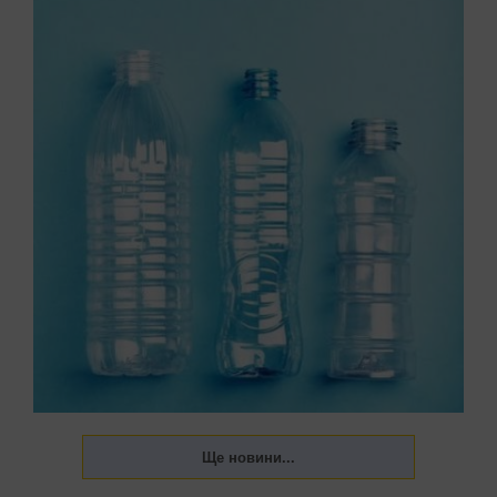
Неврологи та токсикологи виявили катастрофічне