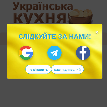
×
СЛІДКУЙТЕ ЗА НАМИ!
не цікавить
вже підписаний