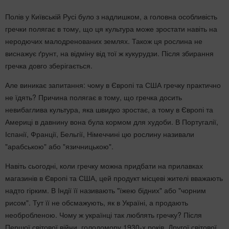
Полів у Київській Русі було з надлишком, а головна особливість
гречки полягає в тому, що ця культура може зростати навіть на
неродючих малодренованих землях. Також ця рослина не
виснажує ґрунт, на відміну від тої ж кукурудзи. Після збирання
гречка довго зберігається.
Але виникає запитання: чому в Європі та США гречку практично
не їдять? Причина полягає в тому, що гречка досить
невибаглива культура, яка швидко зростає, а тому в Європі та
Америці в давнину вона була кормом для худоби. В Португалії,
Іспанії, Франції, Бельгії, Німеччині цю рослину називали
"арабською" або "язичницькою".
Навіть сьогодні, коли гречку можна придбати на прилавках
магазинів в Європі та США, цей продукт місцеві жителі вважають
надто гірким. В Індії її називають "їжею бідних" або "чорним
рисом". Тут її не обсмажують, як в Україні, а продають
необробленою. Чому ж українці так люблять гречку? Після
Першої світової війни, голодомору 1930-х років, Другої світової