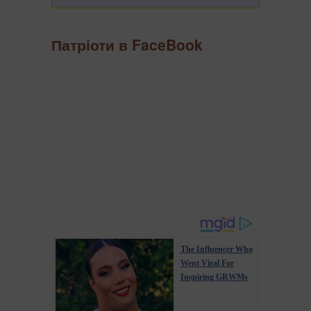
Патріоти в FaceBook
The Influencer Who
Went Viral For
Inspiring GRWMs