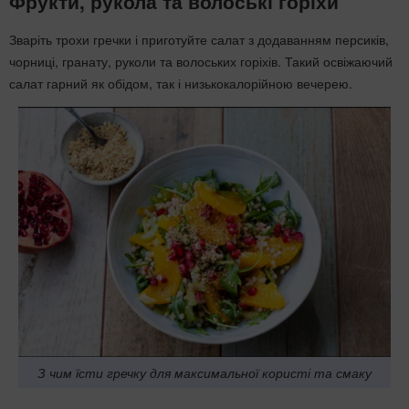
Фрукти, рукола та волоські горіхи
Зваріть трохи гречки і приготуйте салат з додаванням персиків,
чорниці, гранату, руколи та волоських горіхів. Такий освіжаючий
салат гарний як обідом, так і низькокалорійною вечерею.
З чим їсти гречку для максимальної користі та смаку