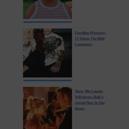
Unveiling Hypocrisy:
15 Taboos The Bible
Condemns!
These '90s Couples
Will Always Hold A
Special Place In Our
Hearts