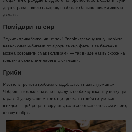
другі страви – вибір насправді набагато більше, ніж ми звикли
думати.
Помідори та сир
Звучить привабливо, чи не так? Зваріть гречану кашу, наріжте
невеликими кубиками помідори та сир фета, а за бажання
можна розбавити смак і оливками — так вийде навіть схоже на
грецький салат, але набагато ситніший.
Гриби
Різотто із гречки з грибами сподобається навіть гурманам.
Чебрець і кокосове масло нададуть особливу пікантну нотку цій
страві. З урахуванням того, що гречка та гриби готуються
швидко — цей рецепт виручить, коли хочеться чогось смачного,
а часу в обріз.