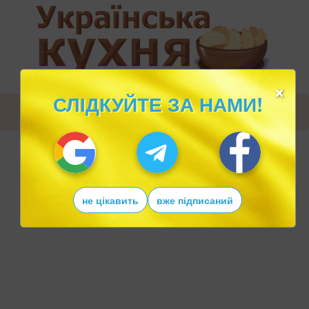
×
СЛІДКУЙТЕ ЗА НАМИ!
не цікавить
вже підписаний