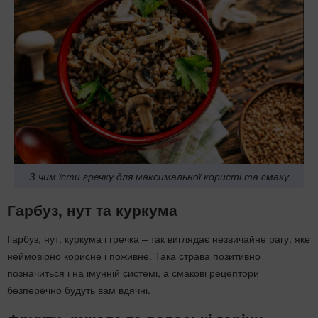
З чим їсти гречку для максимальної користі та смаку
Гарбуз, нут та куркума
Гарбуз, нут, куркума і гречка – так виглядає незвичайне рагу, яке
неймовірно корисне і поживне. Така страва позитивно
позначиться і на імунній системі, а смакові рецептори
безперечно будуть вам вдячні.