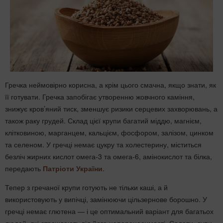
Гречка неймовірно корисна, а крім цього смачна, якщо знати, як
її готувати. Гречка запобігає утворенню жовчного каміння,
знижує кров’яний тиск, зменшує ризики серцевих захворювань, а
також раку грудей. Склад цієї крупи багатий міддю, магнієм,
клітковиною, марганцем, кальцієм, фосфором, залізом, цинком
та селеном. У гречці немає цукру та холестерину, міститься
безліч жирних кислот омега-3 та омега-6, амінокислот та білка,
передають
Патріоти України
.
Тепер з гречаної крупи готують не тільки каші, а й
використовують у випічці, замінюючи цільзернове борошно. У
гречці немає глютена — і це оптимальний варіант для багатьох
людей, які страждають від його непереносимості. Салати, супи,