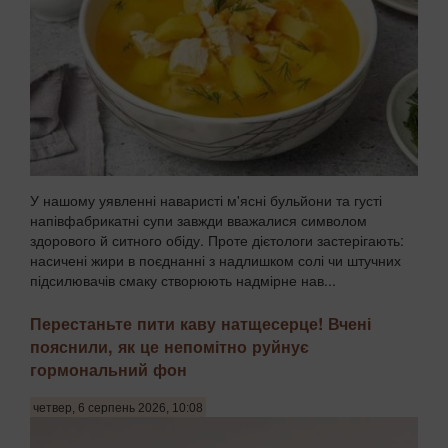
У нашому уявленні наваристі м'ясні бульйони та густі
напівфабрикатні супи завжди вважалися символом
здорового й ситного обіду. Проте дієтологи застерігають:
насичені жири в поєднанні з надлишком солі чи штучних
підсилювачів смаку створюють надмірне нав...
Перестаньте пити каву натщесерце! Вчені
пояснили, як це непомітно руйнує
гормональний фон
четвер, 6 серпень 2026, 10:08