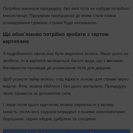
Потрібно виконати процедуру, без якої тісто не набуде потрібної
консистенції. Підсумком пропущеної дії може стати повне
розчарування гурмана: страва буде несмачною.
Що обов’язково потрібно зробити з тертою
картоплею
З подрібненого овоча має бути видалена волога. Якщо цього не
зробити, то в картоплі залишиться багато води, що з високою
ймовірністю призведе до розкисанню тіста для дерунів.
Щоб усунути зайву вологу, слід віджати основу для страви через
марлю. Втім, можна обійтися і без цього матеріалу. Процедуру
легко провести за допомогою сита.
І лише після цього картоплю можна перекласти у велику
ємність, після чого з’єднати інгредієнт з іншими компонентами:
борошном, сирим яйцем, цибулею та спеціями.