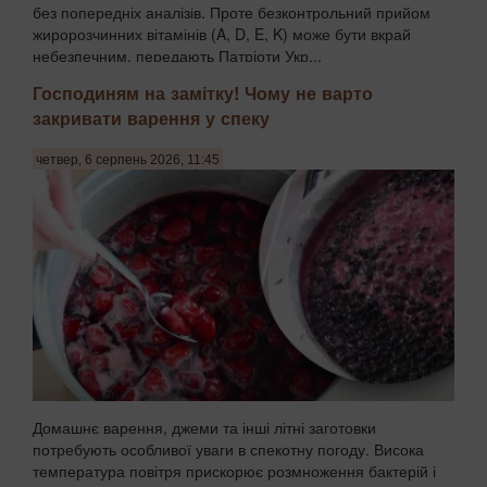
без попередніх аналізів. Проте безконтрольний прийом
жиророзчинних вітамінів (A, D, E, K) може бути вкрай
небезпечним, передають Патріоти Укр...
Господиням на замітку! Чому не варто
закривати варення у спеку
четвер, 6 серпень 2026, 11:45
Домашнє варення, джеми та інші літні заготовки
потребують особливої уваги в спекотну погоду. Висока
температура повітря прискорює розмноження бактерій і