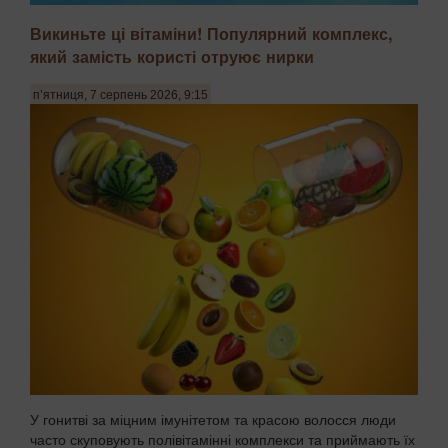
Викиньте ці вітаміни! Популярний комплекс,
який замість користі отруює нирки
Неврологи та токсикологи виявили катастрофічне
зростання концентрації мікропластику в тканинах
п’ятниця, 7 серпень 2026, 9:15
головного мозку людини. Останні дослідження показують,
що мікроскопічні частки полімерів здатні долати
гематоенцефалічний бар'єр, який раніше вважався
надійн...
У гонитві за міцним імунітетом та красою волосся люди
часто скуповують полівітамінні комплекси та приймають їх