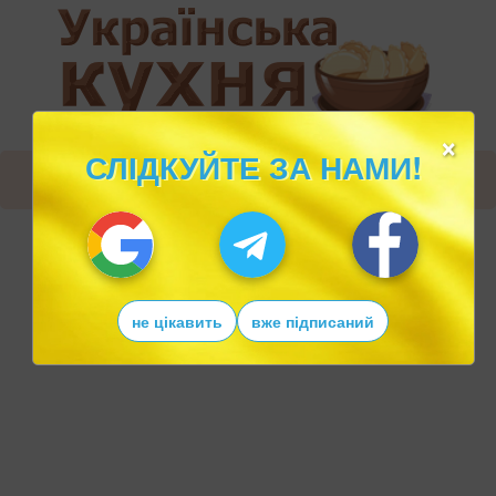
×
СЛІДКУЙТЕ ЗА НАМИ!
не цікавить
вже підписаний