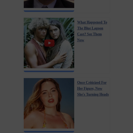
What Happened To
The Blue Lagoon
Cast? See Them
Now
Once Criticized For
Her Figure, Now
She's Turning Heads