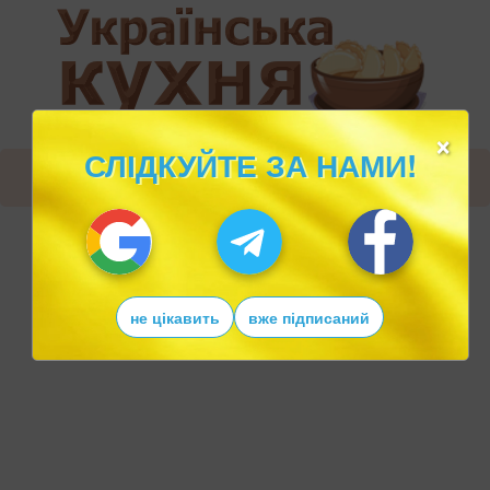
×
СЛІДКУЙТЕ ЗА НАМИ!
не цікавить
вже підписаний