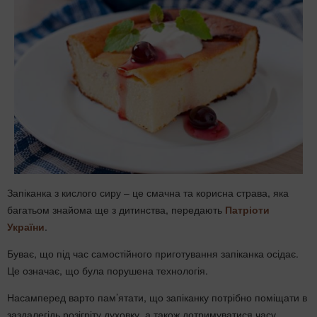
Запіканка з кислого сиру – це смачна та корисна страва, яка
багатьом знайома ще з дитинства, передають
Патріоти
України
.
Буває, що під час самостійного приготування запіканка осідає.
Це означає, що була порушена технологія.
Насамперед варто пам’ятати, що запіканку потрібно поміщати в
заздалегідь розігріту духовку, а також дотримуватися часу