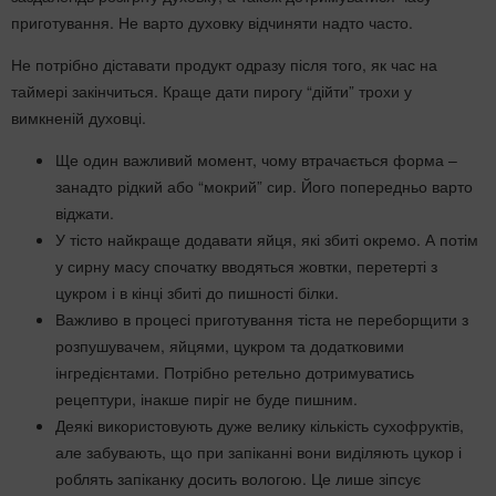
приготування. Не варто духовку відчиняти надто часто.
Не потрібно діставати продукт одразу після того, як час на
таймері закінчиться. Краще дати пирогу “дійти” трохи у
вимкненій духовці.
Ще один важливий момент, чому втрачається форма –
занадто рідкий або “мокрий” сир. Його попередньо варто
віджати.
У тісто найкраще додавати яйця, які збиті окремо. А потім
у сирну масу спочатку вводяться жовтки, перетерті з
цукром і в кінці збиті до пишності білки.
Важливо в процесі приготування тіста не переборщити з
розпушувачем, яйцями, цукром та додатковими
інгредієнтами. Потрібно ретельно дотримуватись
рецептури, інакше пиріг не буде пишним.
Деякі використовують дуже велику кількість сухофруктів,
але забувають, що при запіканні вони виділяють цукор і
роблять запіканку досить вологою. Це лише зіпсує