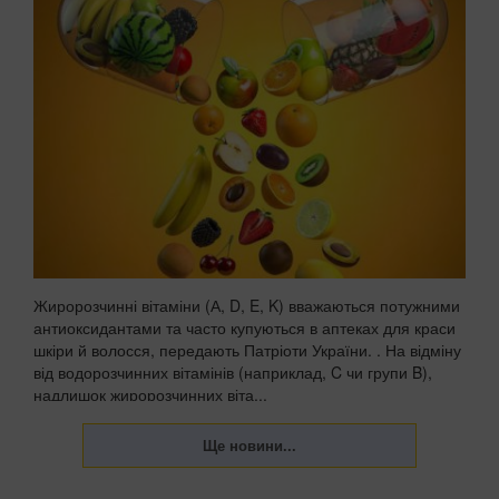
Жиророзчинні вітаміни (А, D, E, K) вважаються потужними
антиоксидантами та часто купуються в аптеках для краси
шкіри й волосся, передають Патріоти України. . На відміну
від водорозчинних вітамінів (наприклад, C чи групи B),
надлишок жиророзчинних віта...