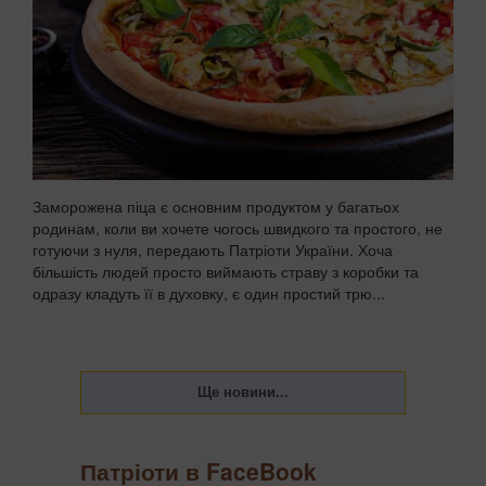
Заморожена піца є основним продуктом у багатьох
родинам, коли ви хочете чогось швидкого та простого, не
готуючи з нуля, передають Патріоти України. Хоча
більшість людей просто виймають страву з коробки та
одразу кладуть її в духовку, є один простий трю...
Патріоти в FaceBook