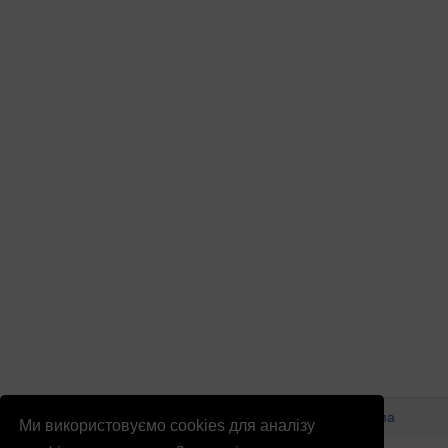
© Патріоти України 2026
Правова інформація
Реклама
Ми використовуємо cookies для аналізу