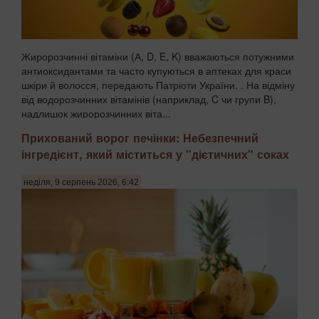
Жиророзчинні вітаміни (А, D, E, K) вважаються потужними
антиоксидантами та часто купуються в аптеках для краси
шкіри й волосся, передають Патріоти України. . На відміну
від водорозчинних вітамінів (наприклад, C чи групи B),
надлишок жиророзчинних віта...
Прихований ворог печінки: Небезпечний
інгредієнт, який міститься у "дієтичних" соках
неділя, 9 серпень 2026, 6:42