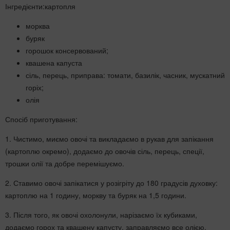
Інгредієнти:картопля
морква
буряк
горошок консервований;
квашена капуста
сіль, перець, приправа: томати, базилік, часник, мускатний
горіх;
олія
Спосіб приготування:
1. Чистимо, миємо овочі та викладаємо в рукав для запікання
(картоплю окремо), додаємо до овочів сіль, перець, спеції,
трошки олії та добре перемішуємо.
2. Ставимо овочі запікатися у розігріту до 180 градусів духовку:
картоплю на 1 годину, моркву та буряк на 1,5 години.
3. Після того, як овочі охолонули, нарізаємо їх кубиками,
додаємо горох та квашену капусту, заправляємо все олією,