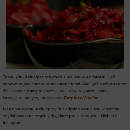
Традиційний вінегрет готується з квашеними огірками. Цей
продукт додає приємної кислинки страві. Але щоб зробити салат
більш кориснішим та хрусткішим - можна додати інший
інгредієнт - капусту, передають
Патріоти України
Ідея приготування вінегрету без огірків з квашеною капустою
опублікована на сторінці фудблогерки з ніком yout_kitchen в
Instagram.