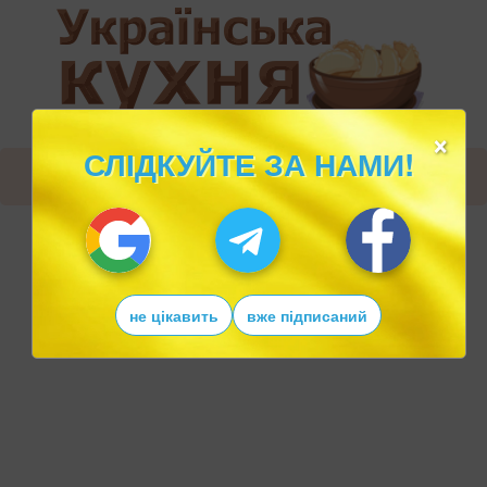
×
СЛІДКУЙТЕ ЗА НАМИ!
не цікавить
вже підписаний