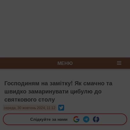
МЕНЮ
Господиням на замітку! Як смачно та
швидко замаринувати цибулю до
святкового столу
Twitter
середа, 30 жовтень 2024, 11:12
Слідкуйте за нами