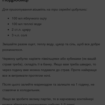
Для приготування візьміть на три середні цибулини:
100 мл яблучного оцту
100 мл теплої води
2 ст.л. цукру
3 ч.л. солі
Змішайте разом оцет, теплу воду, цукор та сіль, щоб все добре
розчинилося.
Червону цибулю наріжте півкільцями або кубиками (як вашій
страві треба), складіть її в банку. Якщо вам треба швидко, то
через годину вже можна подавати до страв. Проте найкраще
все ж витримати протягом ночі.
Після цього залийте маринадом та залиште на 1 годину, не
ставлячи в холодильник.
Якщо ви зробите велику партію, то в харчовому контейнері
можна зберігати мариновану цибулю 1-2 тижні.