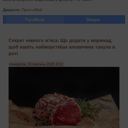
Джерело:
ПростоВей
FaceBook
Disqus
Секрет ніжного м'яса: Що додати у маринад,
щоб навіть найжорсткіша яловичина танула в
роті
понеділок, 10 серпень 2026, 8:12