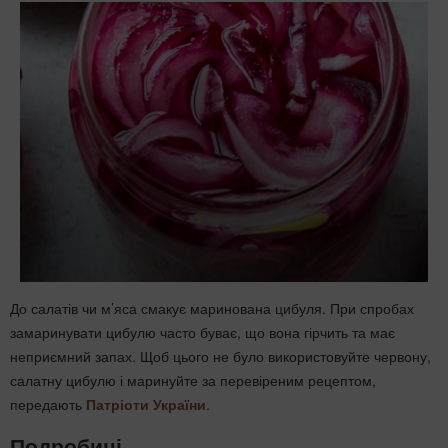
До салатів чи м’яса смакує маринована цибуля. При спробах
замаринувати цибулю часто буває, що вона гірчить та має
неприємний запах. Щоб цього не було використовуйте червону,
салатну цибулю і маринуйте за перевіреним рецептом,
передають
Патріоти України
.
Подробиці