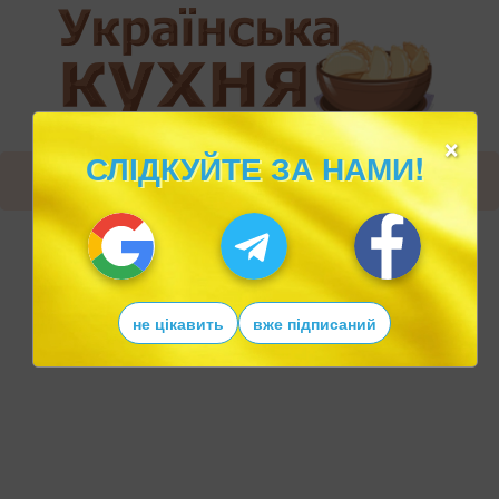
×
СЛІДКУЙТЕ ЗА НАМИ!
не цікавить
вже підписаний