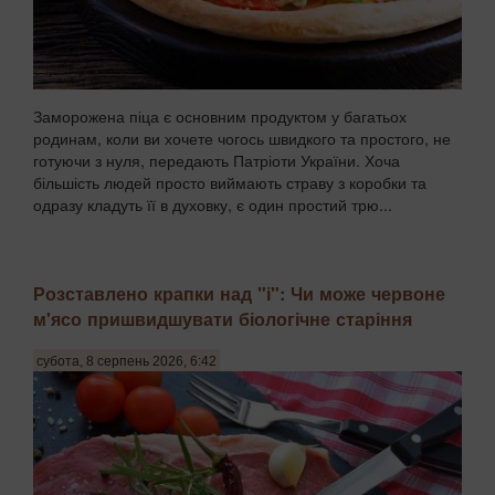
Заморожена піца є основним продуктом у багатьох
родинам, коли ви хочете чогось швидкого та простого, не
готуючи з нуля, передають Патріоти України. Хоча
більшість людей просто виймають страву з коробки та
одразу кладуть її в духовку, є один простий трю...
Розставлено крапки над "і": Чи може червоне
м'ясо пришвидшувати біологічне старіння
субота, 8 серпень 2026, 6:42