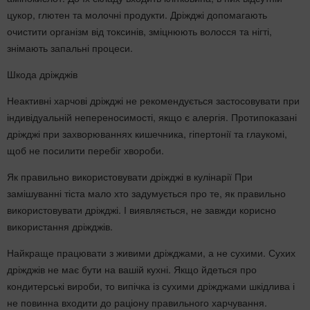
цукор, глютен та молочні продукти. Дріжджі допомагають
очистити організм від токсинів, зміцнюють волосся та нігті,
знімають запальні процеси.
Шкода дріжджів
Неактивні харчові дріжджі не рекомендується застосовувати при
індивідуальній непереносимості, якщо є алергія. Протипоказані
дріжджі при захворюваннях кишечника, гіпертонії та глаукомі,
щоб не посилити перебіг хвороби.
Як правильно використовувати дріжджі в кулінарії При
замішуванні тіста мало хто задумується про те, як правильно
використовувати дріжджі. І виявляється, не завжди корисно
використання дріжджів.
Найкраще працювати з живими дріжджами, а не сухими. Сухих
дріжджів не має бути на вашій кухні. Якщо йдеться про
кондитерські вироби, то випічка із сухими дріжджами шкідлива і
не повинна входити до раціону правильного харчування.