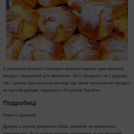
У домашній кулінарії господині використовують один відомий
продукт, придатний для випікання. Його продають як у рідкому,
так і сухому пресованому вигляді. Це такий популярний продукт,
як харчові дріжджі, передають
Патріоти України
.
Подробиці
Користь дріжджів
Дріжджі є цінним джерелом білка, вітамінів та незамінних
амінокислот. До їх складу входить клітковина, в них відсутній