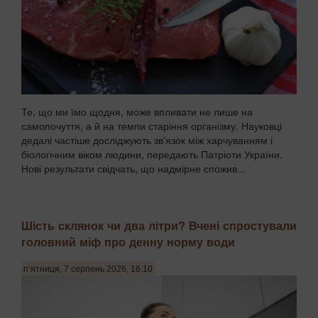
Те, що ми їмо щодня, може впливати не лише на
самопочуття, а й на темпи старіння організму. Науковці
дедалі частіше досліджують зв'язок між харчуванням і
біологічним віком людини, передають Патріоти України.
Нові результати свідчать, що надмірне спожив...
Шість склянок чи два літри? Вчені спростували
головний міф про денну норму води
п’ятниця, 7 серпень 2026, 16:10