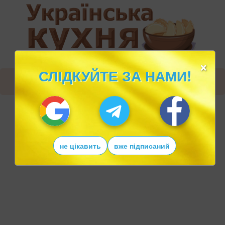
×
СЛІДКУЙТЕ ЗА НАМИ!
не цікавить
вже підписаний