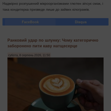
Надмірно розпушений мікроорганізмами глютен зіпсує смак, і
така кондитерка призведе лише до зайвих кілограмів.
FaceBook
Disqus
Ранковий удар по шлунку: Чому категорично
заборонено пити каву натщесерце
субота, 8 серпень 2026, 11:50