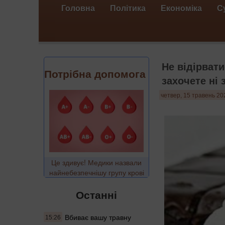
Головна
Політика
Економіка
С
Не відірвати
Потрібна допомога
захочете ні 
четвер, 15 травень 20
Це здивує! Медики назвали
найнебезпечнішу групу крові
Останні
Вбиває вашу травну
15:26