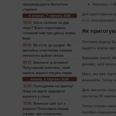
борошно — 80
пришвидшувати біологічне
старіння
Для приготування к
п’ятниця, 7 серпень 2026
ст.л., консервован
Шість склянок чи два
16:10
літри? Вчені спростували
Як приготув
головний міф про денну норму
води
Поставте водяну ба
Ви п'єте це щодня: Як
09:50
відділіть жовтки від 
звичайна пластикова пляшка
непомітно руйнує мозок
Вершкове масло зби
Викиньте ці вітаміни!
09:15
духовку, щоб вона р
Популярний комплекс, який
замість користі отруює нирки
Масу, яку вже підг
четвер, 6 серпень 2026
вимішайте. Тепер че
Господиням на замітку!
11:45
Деко вистеліть перг
Чому не варто закривати
протягом 30 хвилин
варення у спеку
Викиньте цей суп з
10:30
Тепер готуємо начин
раціону! Популярна перша
постійно помішуючи.
страва, яка сповільнює