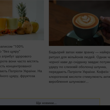
 написом "100%
 "без цукру"
Бадьорий запах кави зранку — найк
 атрибут здорового
ритуал для мільйонів людей. Однак 
роте вони часто містять
чорної кави до сніданку завдає потуж
ість концентрованої
удару по слизовій оболонці шлунка,
ають Патріоти України. На
передають Патріоти України. Кофеїн 
айного цукру, фруктоза
хлорогенові кислоти стимулюють акт
вироблення шлунковог...