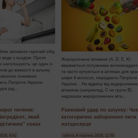
бляє запивати гарячий обід
и води з льодом. Проте
Жиророзчинні вітаміни (А, D, E, K)
и наголошують: це один із
вважаються потужними антиоксидан
хів до важкості в шлунку
та часто купуються в аптеках для кра
асвоєння поживних
шкіри й волосся, передають Патріоти
ють Патріоти України.
України. . На відміну від водорозчинн
ра рід...
вітамінів (наприклад, C чи групи B),
надлишок жиророзчинних віта...
орог печінки:
Ранковий удар по шлунку: Чо
нгредієнт, який
категорично заборонено пити
дієтичних" соках
натщесерце
2026, 6:42
субота, 8 серпень 2026, 11:50