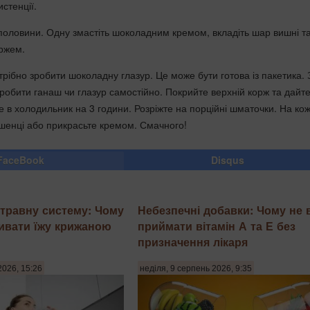
стенції.
 половини. Одну змастіть шоколадним кремом, вкладіть шар вишні т
ржем.
рібно зробити шоколадну глазур. Це може бути готова із пакетика. 
обити ганаш чи глазур самостійно. Покрийте верхній корж та дайт
е в холодильник на 3 години. Розріжте на порційні шматочки. На кож
ишенці або прикрасьте кремом. Смачного!
FaceBook
Disqus
травну систему: Чому
Небезпечні добавки: Чому не 
ивати їжу крижаною
приймати вітамін А та Е без
призначення лікаря
2026, 15:26
неділя, 9 серпень 2026, 9:35