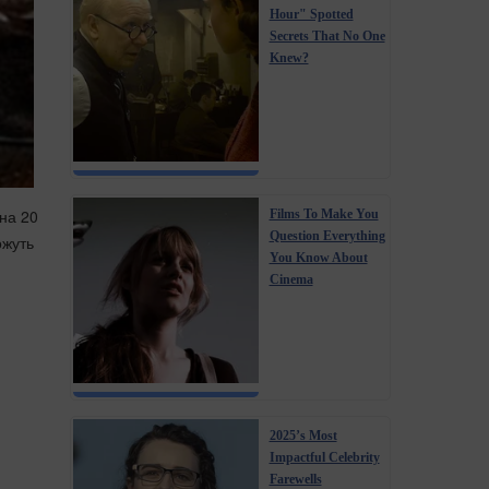
Hour" Spotted
Secrets That No One
Knew?
 на 20
Films To Make You
Question Everything
ожуть
You Know About
Cinema
2025’s Most
Impactful Celebrity
Farewells