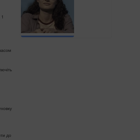
 1
 часом
лючіть
уховку
ити до