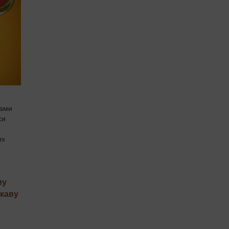
тами
си
их
му
 каву