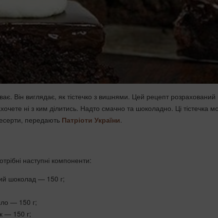
ає. Він виглядає, як тістечко з вишнями. Цей рецепт розрахований
ахочете ні з ким ділитись. Надто смачно та шоколадно. Ці тістечка м
десерти, передають
Патріоти України
.
отрібні наступні компоненти:
ий шоколад — 150 г;
ло — 150 г;
к — 150 г;