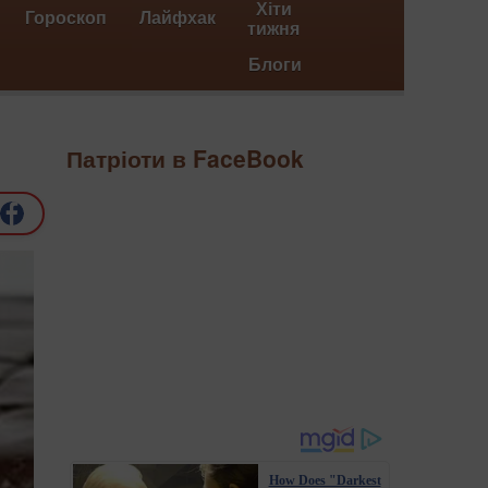
Хіти
Гороскоп
Лайфхак
тижня
Блоги
Патріоти в FaceBook
How Does "Darkest