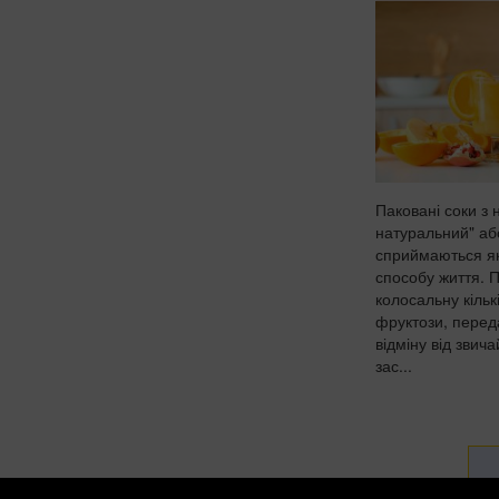
Паковані соки з
натуральний" або
сприймаються як
способу життя. П
колосальну кільк
фруктози, перед
відміну від звич
зас...