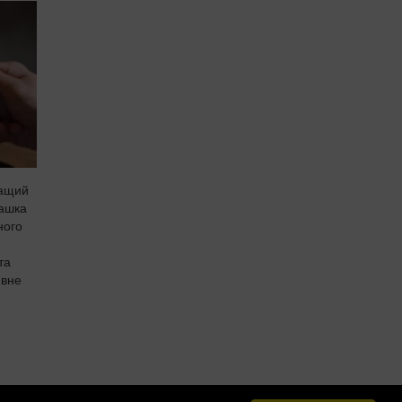
ращий
чашка
ного
та
ивне