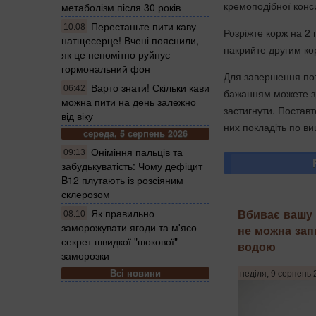
кремоподібної конси
метаболізм після 30 років
Перестаньте пити каву
10:08
Розріжте корж на 2
натщесерце! Вчені пояснили,
накрийте другим ко
як це непомітно руйнує
гормональний фон
Для завершення пот
Варто знати! Скільки кави
06:42
бажанням можете зр
можна пити на день залежно
застигнути. Поставт
від віку
них покладіть по в
середа, 5 серпень 2026
Оніміння пальців та
09:13
забудькуватість: Чому дефіцит
B12 плутають із розсіяним
склерозом
Вбиває вашу 
Як правильно
08:10
заморожувати ягоди та м'ясо -
не можна зап
секрет швидкої "шокової"
водою
заморозки
Всі новини
неділя, 9 серпень 