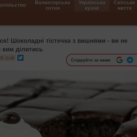
Волонтерська
Українська
Світське
успільство
сотня
кухня
життя
ся! Шоколадні тістечка з вишнями - ви не
з ким ділитись
Twitter
25, 11:08
Слідкуйте за нами