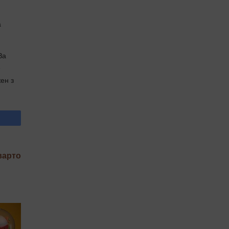
а
За
е
ен з
варто