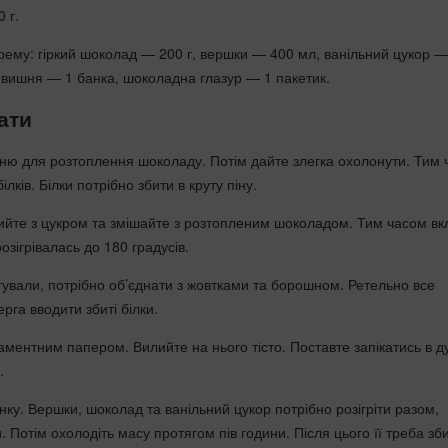
 г.
рему: гіркий шоколад — 200 г, вершки — 400 мл, ванільний цукор —
а вишня — 1 банка, шоколадна глазур — 1 пакетик.
ати
ню для розтоплення шоколаду. Потім дайте злегка охолонути. Тим
білків. Білки потрібно збити в круту піну.
йте з цукром та змішайте з розтопленим шоколадом. Тим часом вк
озігрівалась до 180 градусів.
отували, потрібно об’єднати з жовтками та борошном. Ретельно все
рга вводити збиті білки.
аментним папером. Вилийте на нього тісто. Поставте запікатись в д
.
ку. Вершки, шоколад та ванільний цукор потрібно розігріти разом,
 Потім охолодіть масу протягом пів години. Після цього її треба зб