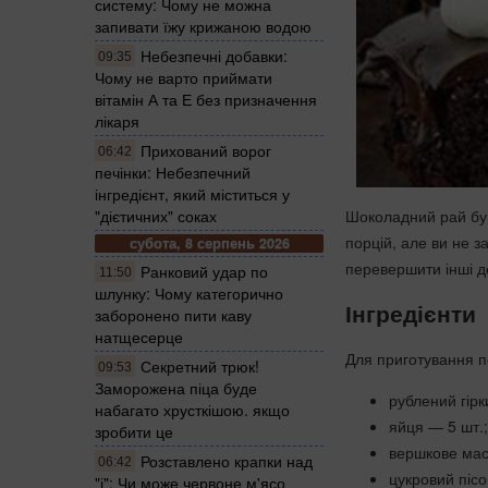
систему: Чому не можна
запивати їжу крижаною водою
Небезпечні добавки:
09:35
Чому не варто приймати
вітамін А та Е без призначення
лікаря
Прихований ворог
06:42
печінки: Небезпечний
інгредієнт, який міститься у
Шоколадний рай був
"дієтичних" соках
порцій, але ви не з
субота, 8 серпень 2026
перевершити інші 
Ранковий удар по
11:50
шлунку: Чому категорично
Інгредієнти
заборонено пити каву
натщесерце
Для приготування п
Секретний трюк!
09:53
Заморожена піца буде
рублений гірк
набагато хрусткішою. якщо
яйця — 5 шт.;
зробити це
вершкове мас
Розставлено крапки над
06:42
цукровий пісо
"і": Чи може червоне м'ясо