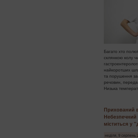
Багато хто полю
склянкою колу ч
гастроентеролог
найкоротших шля
та порушення з
речовин, переда
Низька температу
Прихований в
Небезпечний і
міститься у "
неділя, 9 серпень 