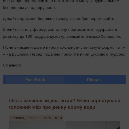
Все добре перемішайте, а потім збийте масу занурювальним
блендером до однорідності.
Додайте просіяне борошно і знову все добре перемішайте.
Вилийте тісто у форму, застелену пергаментом, відправте в
розігріту до 180 градусів духовку, випікайте близько 30 хвилин.
Після випікання дайте пирогу охолонути спочатку в формі, потім
– на рушнику. Перед подачею присипте пиріг цукровою пудрою.
Смачного!
FaceBook
Disqus
Шість склянок чи два літри? Вчені спростували
головний міф про денну норму води
п’ятниця, 7 серпень 2026, 16:10