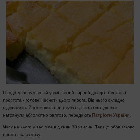
Представляємо вашій увазі ніжний сирний десерт. Легкість і
простота - головні чесноти цього пирога. Від нього складно
відірватися. Його можна приготувати, якщо гості до вас
нагрянули абсолютно раптово, передають
Патріоти України.
Часу на нього у вас піде від сили 30 хвилин. Так що обов’язково
візьміть на замітку!