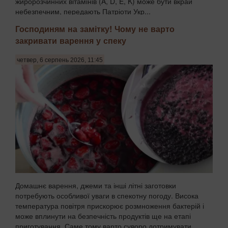
жиророзчинних вітамінів (A, D, E, K) може бути вкрай
небезпечним, передають Патріоти Укр...
Господиням на замітку! Чому не варто
закривати варення у спеку
четвер, 6 серпень 2026, 11:45
Домашнє варення, джеми та інші літні заготовки
потребують особливої уваги в спекотну погоду. Висока
температура повітря прискорює розмноження бактерій і
може вплинути на безпечність продуктів ще на етапі
приготування. Саме тому варто суворо дотримувати...