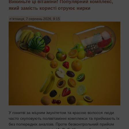
Викиньте ці вітаміни! Популярний комплекс,
який замість користі отруює нирки
Неврологи та токсикологи виявили катастрофічне
зростання концентрації мікропластику в тканинах
п’ятниця, 7 серпень 2026, 9:15
головного мозку людини. Останні дослідження показують,
що мікроскопічні частки полімерів здатні долати
гематоенцефалічний бар'єр, який раніше вважався
надійн...
У гонитві за міцним імунітетом та красою волосся люди
часто скуповують полівітамінні комплекси та приймають їх
без попередніх аналізів. Проте безконтрольний прийом