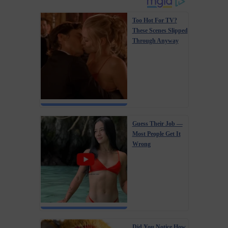
Too Hot For TV?
These Scenes Slipped
Through Anyway
Guess Their Job —
Most People Get It
Wrong
Did You Notice How