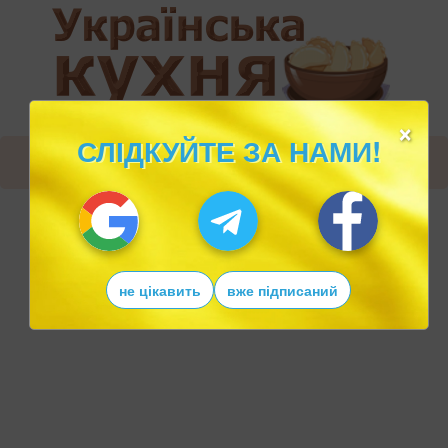
×
СЛІДКУЙТЕ ЗА НАМИ!
не цікавить
вже підписаний