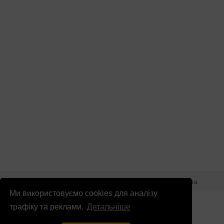
© Патріоти України 2026
Правова інформація
Реклама
Ми використовуємо cookies для аналізу
info
@
patrioty.org.ua
трафіку та реклами.
Детальніше