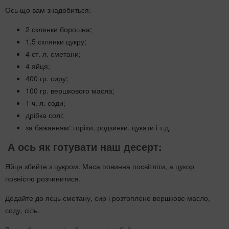
Ось що вам знадобиться:
2 склянки борошна;
1,5 склянки цукру;
4 ст. л. сметани;
4 яйця;
400 гр. сиру;
100 гр. вершкового масла;
1 ч. л. соди;
дрібка солі;
за бажанням: горіхи, родзинки, цукати і т.д.
А ось як готувати наш десерт:
Яйця збийте з цукром. Маса повинна посвітліти, а цукор
повністю розчинитися.
Додайте до яєць сметану, сир і розтоплене вершкове масло,
соду, сіль.