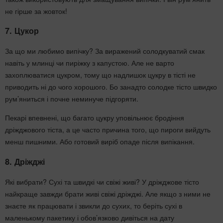
не гірше за жовток!
7. Цукор
За що ми любимо випічку? За виражений солодкуватий смак
навіть у млинці чи пиріжку з капустою. Але не варто
захоплюватися цукром, тому що надлишок цукру в тісті не
приводить ні до чого хорошого. Бо занадто солодке тісто швидко
рум’яниться і почне неминуче підгоряти.
Пекарі впевнені, що багато цукру уповільнює бродіння
дріжджового тіста, а це часто причина того, що пироги вийдуть
менш пишними. Або готовий виріб опаде після випікання.
8. Дріжджі
Які вибрати? Сухі та швидкі чи свіжі живі? У дріжджове тісто
найкраще завжди брати живі свіжі дріжджі. Але якщо з ними не
знаєте як працювати і звикли до сухих, то беріть сухі в
маленькому пакетику і обов’язково дивіться на дату