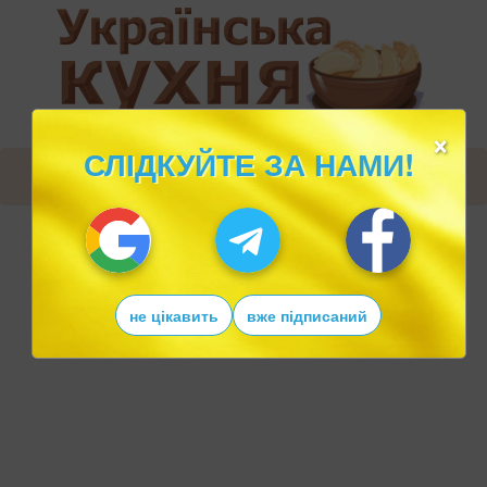
×
СЛІДКУЙТЕ ЗА НАМИ!
не цікавить
вже підписаний