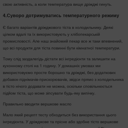
свою активність, а коли температура вище дріжджі гинуть.
4.Суворо дотримуватись температурного режиму
Є багато варіантів дріжджового тіста в холодильнику. Деякі
цілком вдалі та їх використовують у хлібопекарській
промисловості. Але наш знайомий пекар все ж таки впевнений,
що всі продукти для тіста повинні бути кімнатної температури.
Тому слід заздалегідь дістати всі інгредієнти та залишити на
кухонному столі на 1 годину. У домашніх умовах ми
використовуємо просте борошно та дріжджі, без додаткових
добавок-піднімачів-прискорювачів, звідси прямо з холодильника
в тісто нічого додавати не можна, оскільки сповільнюється
підйом тіста, що може зіпсувати будь-яку випічку.
Правильно вводити вершкове масло
Мало який рецепт тесту обходиться без використання цього
інгредієнта. У дріжджове та прісне або здобне тісто вершкове