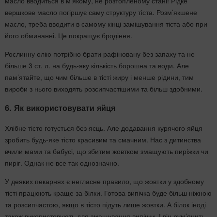
масло вводиться в м’якому, не розтопленому стані! Рідке
вершкове масло погіршує саму структуру тіста. Розм’якшене
масло, треба вводити в самому кінці замішування тіста або при
його обминанні. Це покращує бродіння.
Рослинну олію потрібно брати рафіновану без запаху та не
більше 3 ст. л. на будь-яку кількість борошна та води. Але
пам’ятайте, що чим більше в тісті жиру і менше рідини, тим
вироби з нього виходять розсипчастішими та більш здобними.
6. Як використовувати яйця
Хлібне тісто готується без яєць. Але додавання курячого яйця
зробить будь-яке тісто красивим та смачним. Нас з дитинства
вчили мами та бабусі, що збитим жовтком змащують пиріжки чи
пиріг. Однак не все так однозначно.
У деяких пекарнях є негласне правило, що жовтки у здобному
тісті працюють краще за білки. Готова випічка буде більш ніжною
та розсипчастою, якщо в тісто підуть лише жовтки. А білок іноді
також використовують для змащування випічки. І він рум’янить