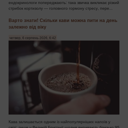
ендокринологи попереджають: така звичка викликає різкий
стрибок кортизолу — головного гормону стресу, пере...
Варто знати! Скільки кави можна пити на день
залежно від віку
четвер, 6 серпень 2026, 6:42
Кава залишається одним із найпопулярніших напоїв у
світі: лише у Великій Британії щодня випивають близько 95