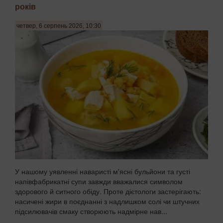
років
четвер, 6 серпень 2026, 10:30
У нашому уявленні наваристі м'ясні бульйони та густі
напівфабрикатні супи завжди вважалися символом
здорового й ситного обіду. Проте дієтологи застерігають:
насичені жири в поєднанні з надлишком солі чи штучних
підсилювачів смаку створюють надмірне нав...