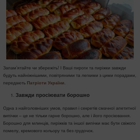
Запам’ятайте чи збережіть! І Ваші пироги та пиріжки завжди
будуть найніжнішими, повітряними та легкими з цими порадами,
передають
Патріоти України
.
Завжди просіювати борошно
Одна з найголовніших умов, правил і секретів смачної апетитної
випічки – це не тільки гарне борошно, але і його просіювання.
Борошно для млинців, пиріжків та іншої випічки має бути свіжого
помелу, кремового кольору та без грудочок.