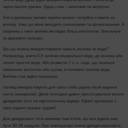
через багато причин. Одна з них – економія на витратах.
Але в домашніх умовах пироги можна і потрібно ставити на
молоці, тому що вони виходять смачнішими та ароматнішими. А
скоринка у такої випічки виглядає більш апетитною, блискучою
та красивого кольору.
Що ще можна використовувати замість молока чи води?
Наприклад, влити 0,5 склянки мінеральної води, до молока або
теплої простої води. Або розвести 1 ч. л. соди, що гаситься
лимонною кислотою або оцтом, в половині склянки води.
Випічка стає вдвічі пишнішою.
Італійці використовують для свого хліба рідину після варіння
пасти (макаронів). Деякі господині давно пристосувалися місити
дріжджове тісто на картопляному відварі. Ефект крохмалю з
такої рідини працює чудово!
Для дріжджового тіста важливо пам’ятати, що вся рідина має
бути 30-35 градусів. При температурі нижче дріжджі втрачають