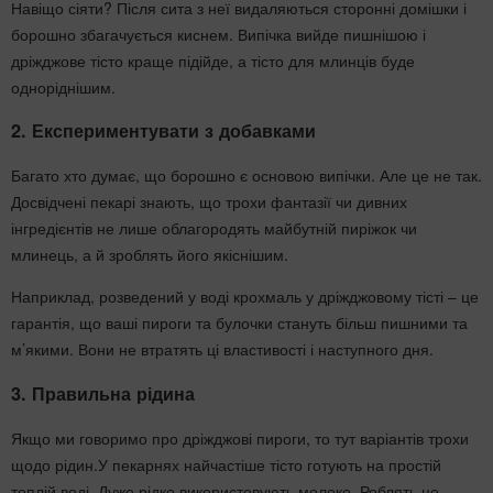
Навіщо сіяти? Після сита з неї видаляються сторонні домішки і
борошно збагачується киснем. Випічка вийде пишнішою і
дріжджове тісто краще підійде, а тісто для млинців буде
одноріднішим.
2. Експериментувати з добавками
Багато хто думає, що борошно є основою випічки. Але це не так.
Досвідчені пекарі знають, що трохи фантазії чи дивних
інгредієнтів не лише облагородять майбутній пиріжок чи
млинець, а й зроблять його якіснішим.
Наприклад, розведений у воді крохмаль у дріжджовому тісті – це
гарантія, що ваші пироги та булочки стануть більш пишними та
м’якими. Вони не втратять ці властивості і наступного дня.
3. Правильна рідина
Якщо ми говоримо про дріжджові пироги, то тут варіантів трохи
щодо рідин.У пекарнях найчастіше тісто готують на простій
теплій воді. Дуже рідко використовують молоко. Роблять це