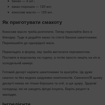
банан — 3 шт.;
какао-порошок — 120 мл;
кокосове масло — 120 мл.
Як приготувати смакоту
Кокосове масло треба розтопити. Тепер перелийте його в
блендер. Туди ж додайте какао та стиглі банани шматочками.
Перемішайте до однорідної маси.
Перекладіть в форму, яку треба вистелити пергаментом.
Поставте в морозилку на годину, а потім просто лишіть на ніч в
холодильній камері.
Готовий десерт наріжте шматочками та куштуйте. Це дуже
смачно та без жодних шкідливих компонентів. Смачного!В цьому
десерті немає не тільки борошна та олії, а ще цукру. Здорові
солодощі, які не шкодять фігурі існують. Беріть рецепт в
закладки.
Інгредієнти