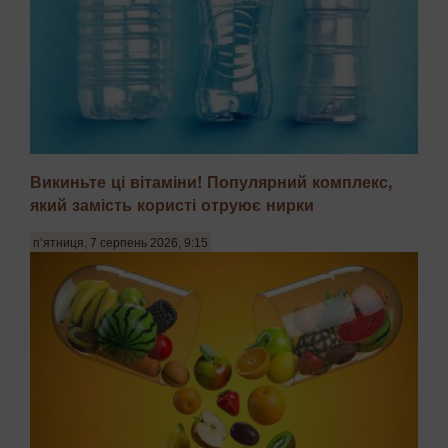
Викиньте ці вітаміни! Популярний комплекс,
який замість користі отруює нирки
Неврологи та токсикологи виявили катастрофічне
зростання концентрації мікропластику в тканинах
п’ятниця, 7 серпень 2026, 9:15
головного мозку людини. Останні дослідження показують,
що мікроскопічні частки полімерів здатні долати
гематоенцефалічний бар'єр, який раніше вважався
надійн...