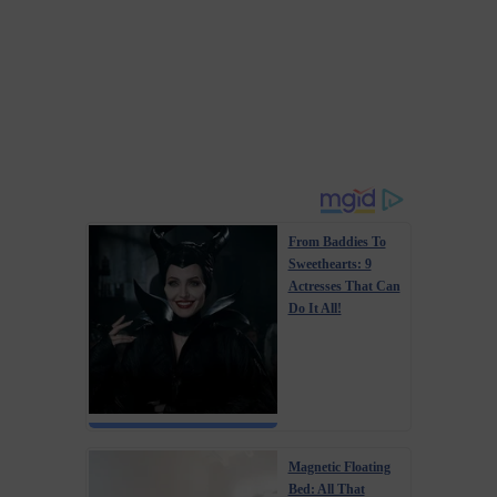
From Baddies To
Sweethearts: 9
Actresses That Can
Do It All!
Magnetic Floating
Bed: All That