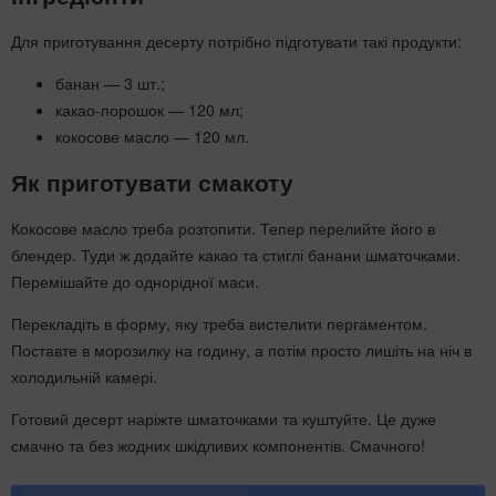
Для приготування десерту потрібно підготувати такі продукти:
банан — 3 шт.;
какао-порошок — 120 мл;
кокосове масло — 120 мл.
Як приготувати смакоту
Кокосове масло треба розтопити. Тепер перелийте його в
блендер. Туди ж додайте какао та стиглі банани шматочками.
Перемішайте до однорідної маси.
Перекладіть в форму, яку треба вистелити пергаментом.
Поставте в морозилку на годину, а потім просто лишіть на ніч в
холодильній камері.
Готовий десерт наріжте шматочками та куштуйте. Це дуже
смачно та без жодних шкідливих компонентів. Смачного!