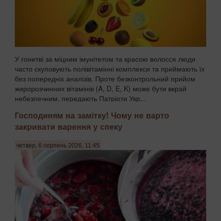
У гонитві за міцним імунітетом та красою волосся люди
часто скуповують полівітамінні комплекси та приймають їх
без попередніх аналізів. Проте безконтрольний прийом
жиророзчинних вітамінів (A, D, E, K) може бути вкрай
небезпечним, передають Патріоти Укр...
Господиням на замітку! Чому не варто
закривати варення у спеку
четвер, 6 серпень 2026, 11:45