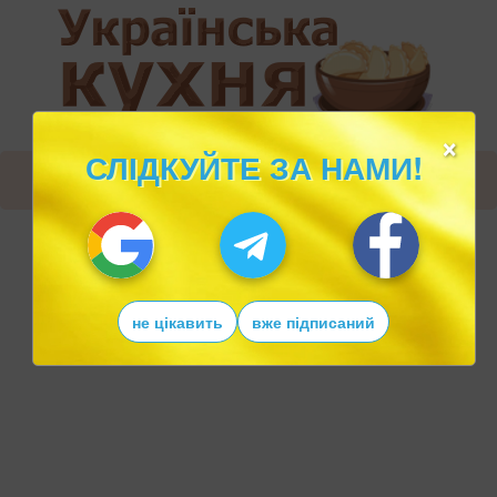
×
СЛІДКУЙТЕ ЗА НАМИ!
не цікавить
вже підписаний