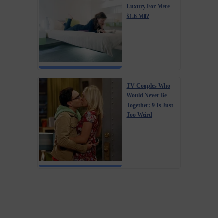
Luxury For Mere
$1.6 Mil?
TV Couples Who
Would Never Be
Together: 9 Is Just
Too Weird