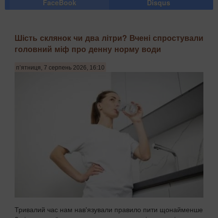
FaceBook
Disqus
Шість склянок чи два літри? Вчені спростували
головний міф про денну норму води
п’ятниця, 7 серпень 2026, 16:10
Тривалий час нам нав'язували правило пити щонайменше