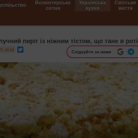
Волонтерська
Українська
Світське
успільство
сотня
кухня
життя
учний пиріг із ніжним тістом, що тане в роті
Twitter
5, 10:10
Слідкуйте за нами