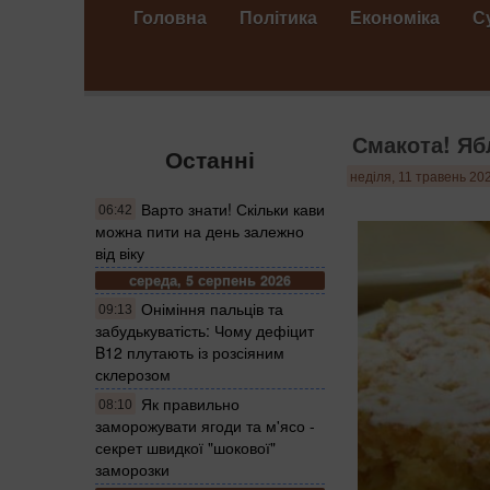
Головна
Політика
Економіка
С
Смакота! Ябл
Останні
неділя, 11 травень 202
Варто знати! Скільки кави
06:42
можна пити на день залежно
від віку
середа, 5 серпень 2026
Оніміння пальців та
09:13
забудькуватість: Чому дефіцит
B12 плутають із розсіяним
склерозом
Як правильно
08:10
заморожувати ягоди та м'ясо -
секрет швидкої "шокової"
заморозки