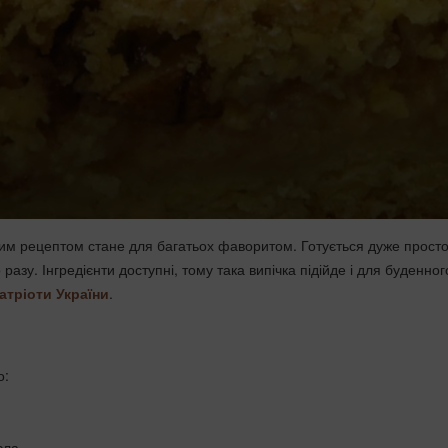
цим рецептом стане для багатьох фаворитом. Готується дуже просто
 разу. Інгредієнти доступні, тому така випічка підійде і для буденног
атріоти України
.
о:
сла