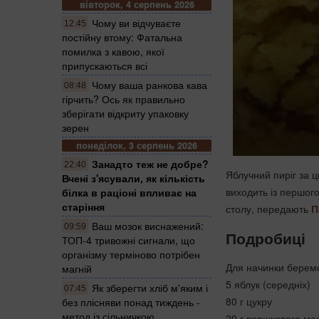
вівторок, 4 серпень 2026
Чому ви відчуваєте
12:45
постійну втому: Фатальна
помилка з кавою, якої
припускаються всі
Чому ваша ранкова кава
08:48
гірчить? Ось як правильно
зберігати відкриту упаковку
зерен
понеділок, 3 серпень 2026
Занадто теж не добре?
22:40
Яблучний пиріг за 
Вчені з'ясували, як кількість
виходить із першого
білка в раціоні впливає на
старіння
столу, передають
П
Ваш мозок виснажений:
09:59
Подробиці
ТОП-4 тривожні сигнали, що
організму терміново потрібен
Для начинки берем
магній
5 яблук (середніх)
Як зберегти хліб м'яким і
07:45
80 г цукру
без плісняви понад тиждень -
метод із сільничкою
20 г вершкового ма