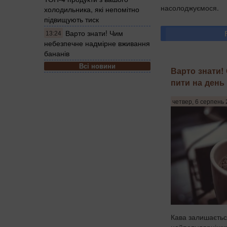
насолоджуємося.
холодильника, які непомітно
підвищують тиск
Варто знати! Чим
13:24
небезпечне надмірне вживання
бананів
Всі новини
Варто знати!
пити на день 
четвер, 6 серпень 
Кава залишаєтьс
найпопулярніших 