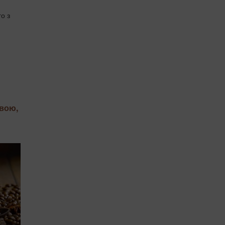
о з
авою,