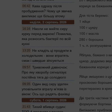
Кава одразу після
кориця за бажання
06:42
пробудження? Чому ця звичка
Для тіста беремо:
викликає ще більшу втому
1 яйце
неділя, 2 серпень 2026
100 г цукру
Ніколи не мийте сиру
16:16
100 г масла
курку перед варкою! Помилка,
яка розносить бактерії по всій
280 г борошна
кухні
1 ч. л. розпушувача
Не кладіть ці продукти в
13:20
Яблука, бажано з к
холодильник - вони втратять
смак і швидше зіпсуються
цукор, додаємо вер
бажанням корицю і 
Тривожний дзвіночок:
09:57
Про яку хворобу сигналізує
Яйце змішуємо з цу
постійна тяга до солодкого
просіюємо борошно 
Один вид сиру здатен
09:35
перетираємо в крихт
уповільнити втрату м'язів із
віком: Ось що радять фахівці
Дві третіх частини 
субота, 1 серпень 2026
формуючи бортики. 
Тихий вбивця судин:
21:43
Випікаємо приблизн
ТОП-4 продукти з вашого