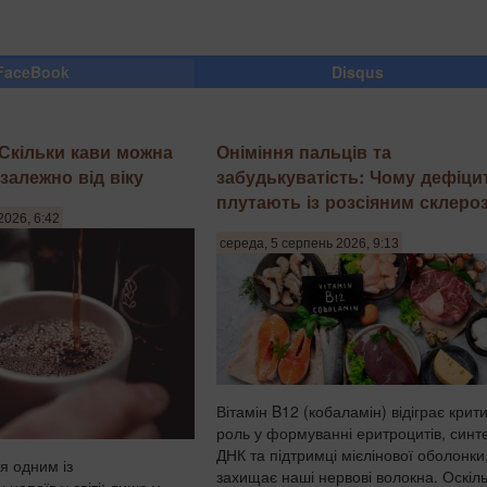
FaceBook
Disqus
 Скільки кави можна
Оніміння пальців та
залежно від віку
забудькуватість: Чому дефіци
плутають із розсіяним склеро
2026, 6:42
середа, 5 серпень 2026, 9:13
Вітамін B12 (кобаламін) відіграє крит
роль у формуванні еритроцитів, синте
ДНК та підтримці мієлінової оболонки
я одним із
захищає наші нервові волокна. Оскіл
напоїв у світі: лише у