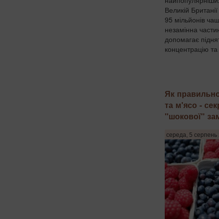
Великій Британі
95 мільйонів чаш
незамінна части
допомагає підня
концентрацію та 
Як правильно
та м'ясо - се
"шокової" за
середа, 5 серпень 