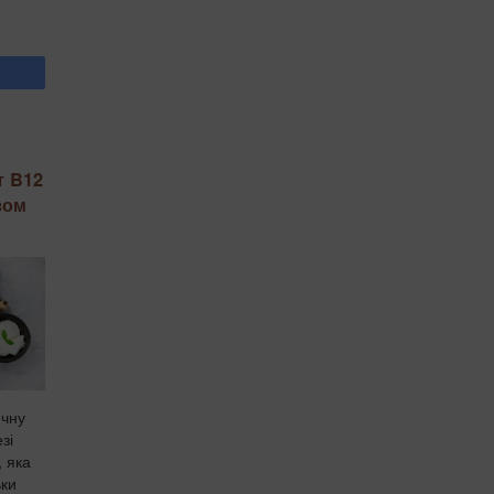
т B12
зом
ичну
зі
, яка
ьки