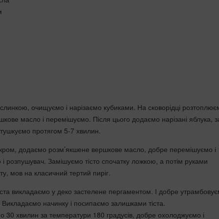
м
ислинкою, очищуємо і нарізаємо кубиками. На сковорідці розтоплює
шкове масло і перемішуємо. Після цього додаємо нарізані яблука, з
тушкуємо протягом 5-7 хвилин.
кром, додаємо розм’якшене вершкове масло, добре перемішуємо і
і розпушувач. Замішуємо тісто спочатку ложкою, а потім руками
у, мов на класичний тертий пиріг.
тіста викладаємо у деко застелене пергаментом. І добре утрамбовує
Викладаємо начинку і посипаємо залишками тіста.
о 30 хвилин за температури 180 градусів, добре охолоджуємо і