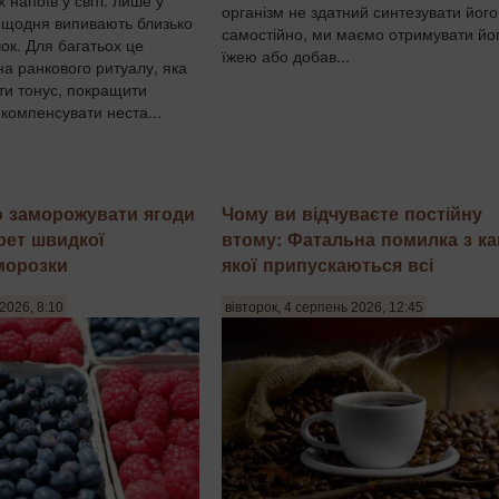
організм не здатний синтезувати його
ї щодня випивають близько
самостійно, ми маємо отримувати йог
ок. Для багатьох це
їжею або добав...
на ранкового ритуалу, яка
ти тонус, покращити
компенсувати неста...
 заморожувати ягоди
Чому ви відчуваєте постійну
крет швидкої
втому: Фатальна помилка з к
морозки
якої припускаються всі
2026, 8:10
вівторок, 4 серпень 2026, 12:45