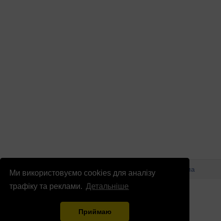
© Патріоти України 2026
Правова інформація
Реклама
Ми використовуємо cookies для аналізу
info
@
patrioty.org.ua
трафіку та реклами.
Детальніше
Приймаю