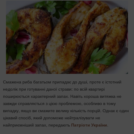
Смажена риба багатьом припадає до душі, проте є істотний
недолік при готуванні даної страви: по всій квартирі
поширюється характерний запах. Навіть хороша витяжка не
завжди справляється з цією проблемою, особливо в тому
випадку, якщо ви смажите велику кількість порцій. Однак є один
цікавий спосіб, який допоможе нейтралізувати не
найприємніший запах, передають
Патріоти України
.