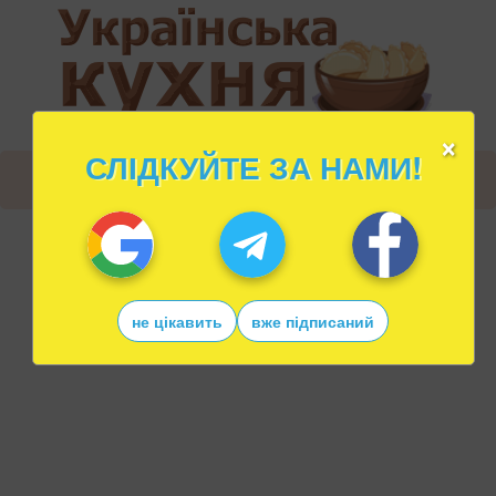
×
СЛІДКУЙТЕ ЗА НАМИ!
не цікавить
вже підписаний