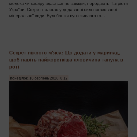
молока чи кефіру вдається не завжди, передають Патріоти
України. Секрет полягає у додаванні сильногазованої
мінеральної води. Бульбашки вуглекислого га...
Секрет ніжного м'яса: Що додати у маринад,
щоб навіть найжорсткіша яловичина танула в
роті
понеділок, 10 серпень 2026, 8:12