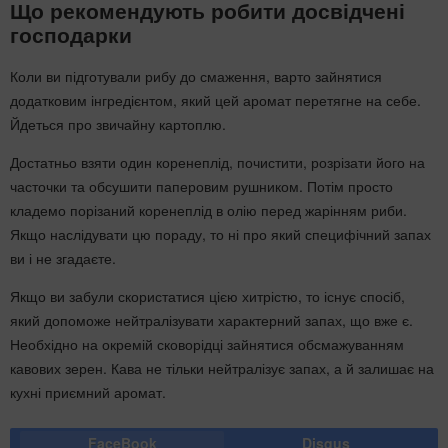
Що рекомендують робити досвідчені
господарки
Коли ви підготували рибу до смаження, варто зайнятися
додатковим інгредієнтом, який цей аромат перетягне на себе.
Йдеться про звичайну картоплю.
Достатньо взяти один коренеплід, почистити, розрізати його на
часточки та обсушити паперовим рушником. Потім просто
кладемо порізаний коренеплід в олію перед жарінням риби.
Якщо наслідувати цю пораду, то ні про який специфічний запах
ви і не згадаєте.
Якщо ви забули скористатися цією хитрістю, то існує спосіб,
який допоможе нейтралізувати характерний запах, що вже є.
Необхідно на окремій сковорідці зайнятися обсмажуванням
кавових зерен. Кава не тільки нейтралізує запах, а й залишає на
кухні приємний аромат.
FaceBook
Disqus