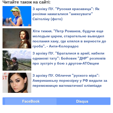
Читайте також на сайті:
З архіву ПУ. "Русская красавица": Як
росіяни намагалися "анексувати"
Світоліну (фото)
Хіти тижня. "Петр Романов, будучи еще
молодым царем, старательно выводил
послания хану, где клялся в верности до
гроба", - Анти-Колорадос
З архіву ПУ. "Браталися в армії, набили
однакові тату": Бойовик "ДНР" розповів
про зустріч у бою з другом-АТОвцем
З архіву ПУ. Обличчя "руского міра":
Американську порнозірку у РФ видали за
переможницю математичної олімпіади
FaceBook
Disqus