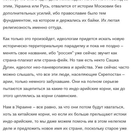
этим, Украина или Русь, отвалится от истории Московии без
дополнительных усилий, ибо православие было тем
фундаментом, на котором и держались их байки. Их лютая
религиозность именно оттуда.
Как только это произойдет, идеологам придется искать новую
историческо-территориальную парадигму и пока не поздно –
менять свое название, ибо "россия" уже сейчас звучит как
страна-плагиат или страна-фейк. Но там есть некто Сашка
Дугин, идеолог нео-паневропизма и арийства. Уже сейчас часто
можно слышать, что все эти люди, населяющие Скрепостан –
арии, только немного забухавшие. Они на полном серьезе
пытаются зацепиться за какие-то индо-арийские корни, как до
этого цеплялись за корни славянские.
Нам в Украине – все равно, за что они потом будут хвататься,
хоть за китайские корни, но если их больше прельщают истоки
индо-арийские, то мы даже можем помочь им в этом нелегком
деле и предложить новое имя их стране, поскольку старое уже