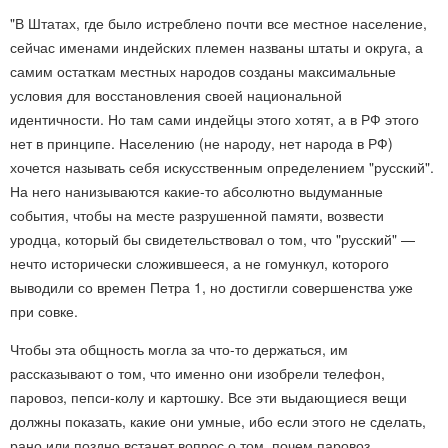
"В Штатах, где было истреблено почти все местное население,
сейчас именами индейских племен названы штаты и округа, а
самим остаткам местных народов созданы максимальные
условия для восстановления своей национальной
идентичности. Но там сами индейцы этого хотят, а в РФ этого
нет в принципе. Населению (не народу, нет народа в РФ)
хочется называть себя искусственным определением "русский".
На него нанизываются какие-то абсолютно выдуманные
события, чтобы на месте разрушенной памяти, возвести
уродца, который бы свидетельствовал о том, что "русский" —
нечто исторически сложившееся, а не гомункул, которого
выводили со времен Петра 1, но достигли совершенства уже
при совке.
Чтобы эта общность могла за что-то держаться, им
рассказывают о том, что именно они изобрели телефон,
паровоз, пепси-колу и картошку. Все эти выдающиеся вещи
должны показать, какие они умные, ибо если этого не сделать,
рано или поздно встанет вопрос о том, почем паровоз