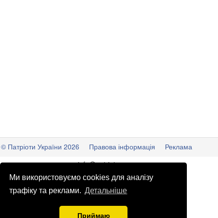
© Патріоти України 2026
Правова інформація
Реклама
info
@
patrioty.org.ua
Ми використовуємо cookies для аналізу
трафіку та реклами.
Детальніше
Приймаю