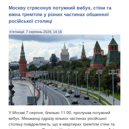
Москву стрясонув потужний вибух, стіни та
вікна тремтіли у різних частинах обшинної
російської столиці
п’ятниця, 7 серпень 2026, 14:18
У Москві 7 серпня, близько 11:00, пролунав потужний
вибух. Мешканці одразу кількох частинах російської
столиці повідомляють, що в квартирах тремтіли стіни та