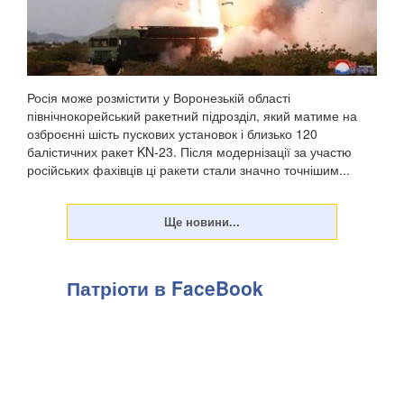
Росія може розмістити у Воронезькій області
північнокорейський ракетний підрозділ, який матиме на
озброєнні шість пускових установок і близько 120
балістичних ракет KN-23. Після модернізації за участю
російських фахівців ці ракети стали значно точнішим...
Патріоти в FaceBook