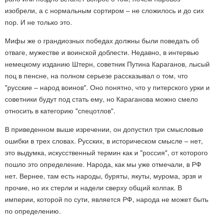
изобрели, а с нормальным сортиром – не сложилось и до сих
пор. И не только это.
Мифы же о грандиозных победах должны были поведать об
отваге, мужестве и воинской доблести. Недавно, в интервью
немецкому изданию Штерн, советник Путина Караганов, лысый
поц в пенсне, на полном серьезе рассказывал о том, что
"русские – народ воинов". Оно понятно, что у питерского урки и
советники будут под стать ему, но Караганова можно смело
относить в категорию "спецотлов".
В приведенном выше изречении, он допустил три смысловые
ошибки в трех словах. Русских, в историческом смысле – нет,
это выдумка, искусственный термин как и "россия", от которого
пошло это определение. Народа, как мы уже отмечали, в РФ
нет. Вернее, там есть народы, буряты, якуты, мурома, эрзя и
прочие, но их стерли и надели сверху общий колпак. В
империи, которой по сути, является РФ, народа не может быть
по определению.