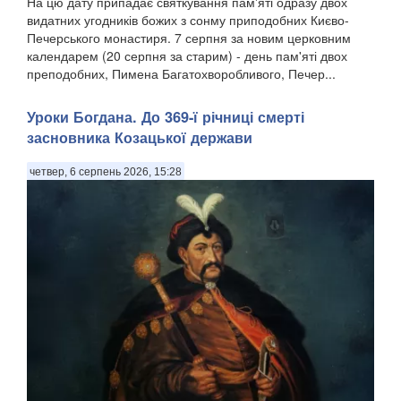
На цю дату припадає святкування пам'яті одразу двох
видатних угодників божих з сонму приподобних Києво-
Печерського монастиря. 7 серпня за новим церковним
календарем (20 серпня за старим) - день пам'яті двох
преподобних, Пимена Багатохворобливого, Печер...
Уроки Богдана. До 369-ї річниці смерті
засновника Козацької держави
четвер, 6 серпень 2026, 15:28