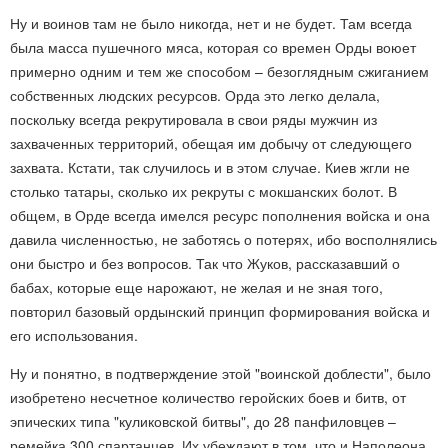
Ну и воинов там не было никогда, нет и не будет. Там всегда
была масса пушечного мяса, которая со времен Орды воюет
примерно одним и тем же способом – безоглядным сжиганием
собственных людских ресурсов. Орда это легко делала,
поскольку всегда рекрутировала в свои ряды мужчин из
захваченных территорий, обещая им добычу от следующего
захвата. Кстати, так случилось и в этом случае. Киев жгли не
столько татары, сколько их рекруты с мокшанских болот. В
общем, в Орде всегда имелся ресурс пополнения войска и она
давила численностью, не заботясь о потерях, ибо восполнялись
они быстро и без вопросов. Так что Жуков, рассказавший о
бабах, которые еще нарожают, не желая и не зная того,
повторил базовый ордынский принцип формирования войска и
его использования.
Ну и понятно, в подтверждение этой "воинской доблести", было
изобретено несчетное количество геройских боев и битв, от
эпических типа "куликовской битвы", до 28 панфиловцев –
ремейка 300 спартанцев. Их убеждают в том, что и Наполеона