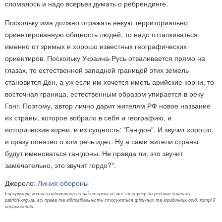
сломалось и надо всерьез думать о ребрендинге.
Поскольку имя должно отражать некую территориально
ориентированную общность людей, то надо отталкиваться
именно от зримых и хорошо известных географических
ориентиров. Поскольку Украина-Русь отваливается прямо на
глазах, то естественной западной границей этих земель
становится Дон, а уж если им хочется иметь арийские корни, то
восточная граница, естественным образом упирается в реку
Ганг. Поэтому, автор лично дарит жителям РФ новое название
их страны, которое вобрало в себя и географию, и
исторические корни, и из сущность: "Гангдон". И звучит хорошо,
и сразу понятно о ком речь идет. Ну а сами жители страны
будут именоваться гангдоны. Не правда ли, это звучит
замечательно, это звучит гордо?".
Джерело:
Линия обороны
Інформація, котра опублікована на цій сторінці не має стосунку до редакції порталу
patrioty.org.ua, всі права та відповідальність стосуються фізичних та юридичних осіб, котрі її
оприлюднили.