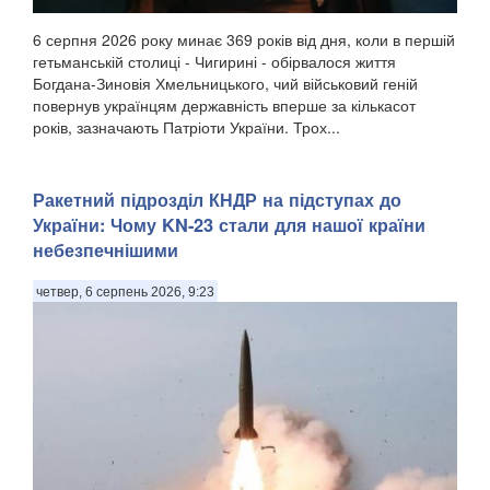
6 серпня 2026 року минає 369 років від дня, коли в першій
гетьманській столиці - Чигирині - обірвалося життя
Богдана-Зиновія Хмельницького, чий військовий геній
повернув українцям державність вперше за кількасот
років, зазначають Патріоти України. Трох...
Ракетний підрозділ КНДР на підступах до
України: Чому KN-23 стали для нашої країни
небезпечнішими
четвер, 6 серпень 2026, 9:23