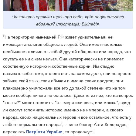
Чи знають ерзянки щось про себе, крім національного
вбрання? Ілюстрація: Вікіпедія.
"На территории нынешней РФ живет удивительная, не
имеющая аналогов общность людей. Она имеет настолько
необычное отличие от любой другой общности или народа, что
спутать ее ни с кем нельзя. Она категорически не приемлет
собственную историю и собственные корни. Им стыдно
называть себя теми, кто они есть на самом деле, они не просто
забыли свой язык, свои обычаи и имена своих предков, они
планомерно уничтожали все это до такой степени что на том
месте вообще ничего не осталось. Даже те из них, кто на вопрос
"кто ты?" может ответить: "я – меря или весь, или мокша", вряд
ли смогут вспомнить историю именно не империи, а своего
народа, своих национальных героев и все остальное, что есть у
любого нормального народа", - пише блогер Анти-Колорадос,
передають
Патріоти України
, та продовжує: