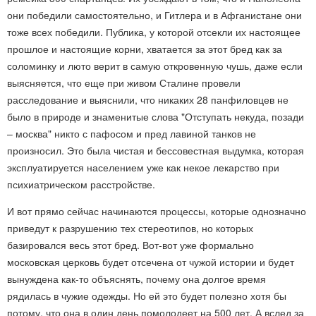
они победили самостоятельно, и Гитлера и в Афганистане они
тоже всех победили. Публика, у которой отсекли их настоящее
прошлое и настоящие корни, хватается за этот бред как за
соломинку и люто верит в самую откровенную чушь, даже если
выясняется, что еще при живом Сталине провели
расследование и выяснили, что никаких 28 панфиловцев не
было в природе и знаменитые слова "Отступать некуда, позади
– москва" никто с пафосом и пред лавиной танков не
произносил. Это была чистая и бессовестная выдумка, которая
эксплуатируется населением уже как некое лекарство при
психиатрическом расстройстве.
И вот прямо сейчас начинаются процессы, которые однозначно
приведут к разрушению тех стереотипов, но которых
базировался весь этот бред. Вот-вот уже формально
московская церковь будет отсечена от чужой истории и будет
вынуждена как-то объяснять, почему она долгое время
рядилась в чужие одежды. Но ей это будет полезно хотя бы
потому, что она в один день помолодеет на 500 лет. А вслед за