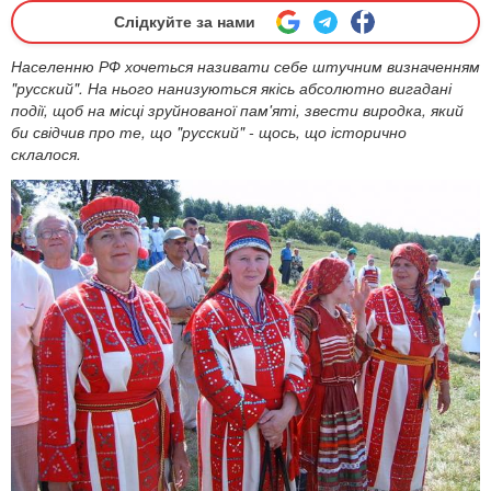
Слідкуйте за нами
Населенню РФ хочеться називати себе штучним визначенням
"русский". На нього нанизуються якісь абсолютно вигадані
події, щоб на місці зруйнованої пам'яті, звести виродка, який
би свідчив про те, що "русский" - щось, що історично
склалося.