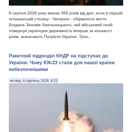
6 серпня 2026 року минає 369 років від дня, коли в першій
гетьманській столиці - Чигирині - обірвалося життя
Богдана-Зиновія Хмельницького, чий військовий геній
повернув українцям державність вперше за кількасот
років, зазначають Патріоти України. Трох...
Ракетний підрозділ КНДР на підступах до
України: Чому KN-23 стали для нашої країни
небезпечнішими
четвер, 6 серпень 2026, 9:23