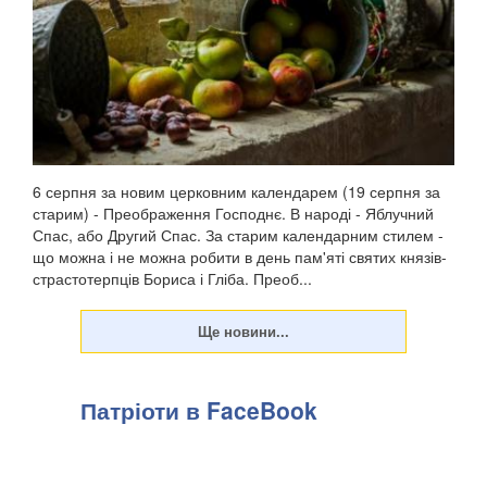
6 серпня за новим церковним календарем (19 серпня за
старим) - Преображення Господнє. В народі - Яблучний
Спас, або Другий Спас. За старим календарним стилем -
що можна і не можна робити в день пам'яті святих князів-
страстотерпців Бориса і Гліба. Преоб...
Патріоти в FaceBook