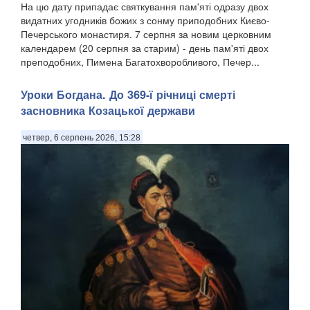
На цю дату припадає святкування пам'яті одразу двох
видатних угодників божих з сонму приподобних Києво-
Печерського монастиря. 7 серпня за новим церковним
календарем (20 серпня за старим) - день пам'яті двох
преподобних, Пимена Багатохворобливого, Печер...
Уроки Богдана. До 369-ї річниці смерті
засновника Козацької держави
четвер, 6 серпень 2026, 15:28