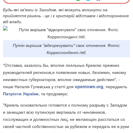
Будь-які зв'язки із Заходом, які можуть вплинути на
прийняття рішень - це і є критерій відставок і відсторонення
від влади.
Путін вирішив "відкорегувати" своє оточення. Фото:
Корреспондент.net.
"Отставка, казалось бы, вполне лояльных Кремлю прежних
руководителей регионов,и появление новых, безликих, никому
неизвестных губернаторов, вполне ожидаемые действия", -
пише Наталія Гулевська у статті для
opentown.org
, передають
Патріоти України
, та продовжує:
"Кремль основательно готовится к полному разрыву с Западом
и зачищает всю путинскую вертикаль от чиновников,
госслужащих и должностных лиц, не желающих расстаться со
своей частной собственностью за рубежом и передать ее в руки