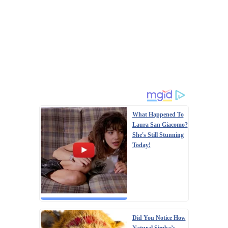
What Happened To
Laura San Giacomo?
She's Still Stunning
Today!
Did You Notice How
Natural Simba’s