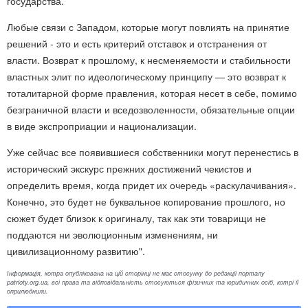
государства.
Любые связи с Западом, которые могут повлиять на принятие
решений - это и есть критерий отставок и отстранения от
власти. Возврат к прошлому, к несменяемости и стабильности
властных элит по идеологическому принципу — это возврат к
тоталитарной форме правления, которая несет в себе, помимо
безграничной власти и вседозволенности, обязательные опции
в виде экспроприации и национализации.
Уже сейчас все появившиеся собственники могут перенестись в
исторический экскурс прежних достижений чекистов и
определить время, когда придет их очередь «раскулачивания».
Конечно, это будет не буквальное копирование прошлого, но
сюжет будет близок к оригиналу, так как эти товарищи не
поддаются ни эволюционным изменениям, ни
цивилизационному развитию".
Інформація, котра опублікована на цій сторінці не має стосунку до редакції порталу
patrioty.org.ua, всі права та відповідальність стосуються фізичних та юридичних осіб, котрі її
оприлюднили.