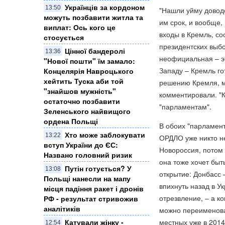
Українців за кордоном
13:50
"Нашли уйму доводо
можуть позбавити житла та
им срок, и вообще,
виплат: Ось кого це
входы в Кремль, со
стосується
президентских выбо
Цінної бандеролі
13:36
неофициальная – эт
"Нової пошти" їм замало:
Западу – Кремль го
Концелярія Навроцького
хейтить Туска аби той
решению Кремля, м
"знайшов мужність"
комментировали. "К
остаточно позбавити
"парламентам".
Зеленського найвищого
ордена Польщі
В обоих "парламент
Хто може заблокувати
13:22
ОРДЛО уже никто не
вступ України до ЄС:
Новороссия, потом 
Названо головний ризик
она тоже хочет быт
Путін готується? У
13:08
открытие: Донбасс 
Польщі нанесли на мапу
впихнуть назад в У
місця падіння ракет і дронів
отрезвление, – а к
РФ - результат стривожив
аналітиків
можно переименова
местных уже в 2014 
Катували жінку -
12:54