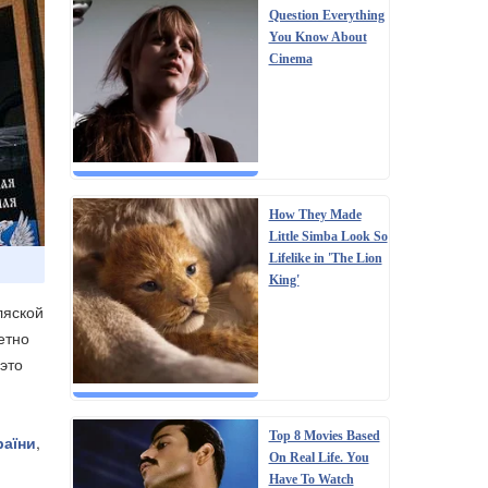
Question Everything
You Know About
Cinema
How They Made
Little Simba Look So
Lifelike in 'The Lion
King'
ляской
етно
 это
Top 8 Movies Based
раїни
,
On Real Life. You
Have To Watch