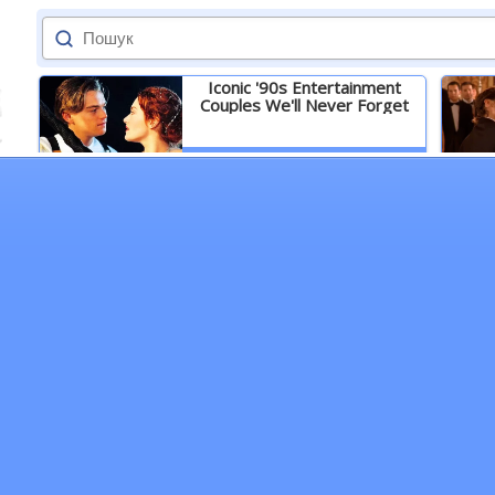
Iconic '90s Entertainment
Couples We'll Never Forget
Детальніше