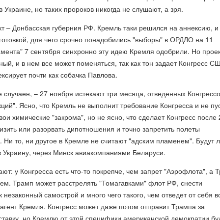
 Украине, но таких пророков никогда не слушают, а зря.
т – Донбасская губерния РФ. Кремль таки решился на аннексию, и
готовкой, для чего срочно понадобились "выборы" в ОРДЛО на 11
мента" 7 сентября синхронно эту идею Кремля одобрили. Но прое
ный, и в нем все может поменяться, так как тон задает Конгресс СШ
сирует почти как собачка Павлова.
 случаен, – 27 ноября истекают три месяца, отведенных Конгресс
кций". Ясно, что Кремль не выполнит требование Конгресса и не пу
вои химические "закрома", но не ясно, что сделает Конгресс после 
зить или разорвать дипотношения и точно запретить полеты
 Ни то, ни другое в Кремле не считают "адским пламенем". Будут л
в Украину, через Минск авиакомпаниями Беларуси.
ют: у Конгресса есть что-то покрепче, чем запрет "Аэрофлота", а 
ем. Трамп может расстрелять "Томагавками" флот РФ, снести
к незаконный самострой и много чего такого, чем отведет от себя в
 агент Кремля. Конгресс может даже потом отправит Трампа за
ставку, но Кремлю от этой специфики американской демократии бу