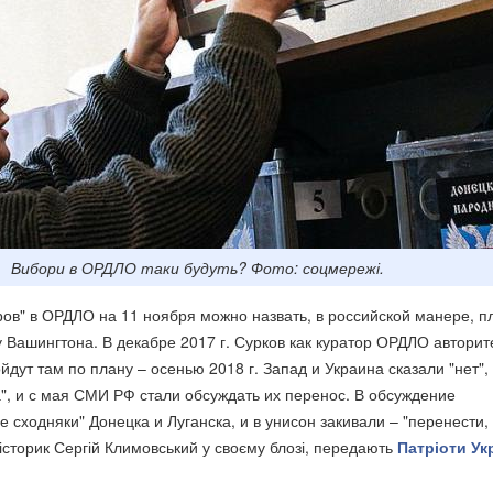
Вибори в ОРДЛО таки будуть? Фото: соцмережі.
ов" в ОРДЛО на 11 ноября можно назвать, в российской манере, п
 Вашингтона. В декабре 2017 г. Сурков как куратор ОРДЛО авторит
йдут там по плану – осенью 2018 г. Запад и Украина сказали "нет",
, и с мая СМИ РФ стали обсуждать их перенос. В обсуждение
е сходняки" Донецка и Луганска, и в унисон закивали – "перенести,
 історик Сергій Климовський у своєму блозі, передають
Патріоти Ук