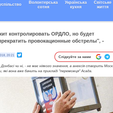
Волонтерська
Українська
Світське
успільство
сотня
кухня
життя
ит контролировать ОРДЛО, но будет
рекратить провокационные обстрелы", -
Twitter
018, 20:21
Слідкуйте за нами
Донбасі чи ні, - не має ніякого значення, а анексія створить Моск
, які вона вже бачить на прикладі "переможця" Асада.