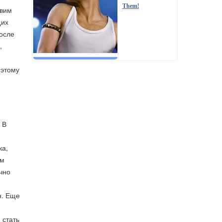
Them!
авим
щих
после
,
 этому
 В
ка,
ом
чно
н. Еще
 стать