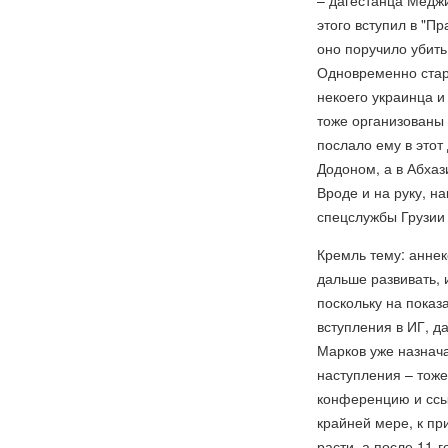
– дагестанца Меджи
этого вступил в "Пр
оно поручило убить
Одновременно стар
некоего украинца и
тоже организованы 
послало ему в этот
Додоном, а в Абхаз
Вроде и на руку, н
спецслужбы Грузии
Кремль тему: аннек
дальше развивать, 
поскольку на показ
вступления в ИГ, д
Марков уже назнача
наступления – тоже
конференцию и ссыл
крайней мере, к пр
расти, а после 11-г