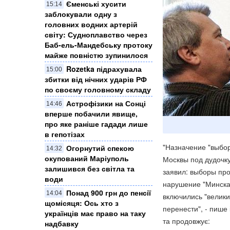
Єменські хусити
15:14
заблокували одну з
головних водних артерій
світу: Судноплавство через
Баб-ель-Мандебську протоку
майже повністю зупинилося
Rozetka підрахувала
15:00
збитки від нічних ударів РФ
по своєму головному складу
Астрофізики на Сонці
14:46
вперше побачили явище,
про яке раніше гадади лише
в гепотізах
"Назначение "выбор
Огорнутий спекою
14:32
окупований Маріуполь
Москвы под дудочку
залишився без світла та
заявил: выборы про
води
нарушение "Минска"
Понад 900 грн до пенсії
14:04
включились "велики
щомісяця: Ось хто з
перенести", - пише
українців має право на таку
та продовжує:
надбавку