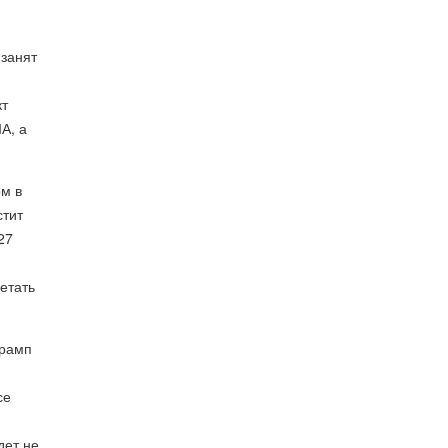
 занят
кт
А, а
ом в
стит
27
етать
Трамп
се
дет не