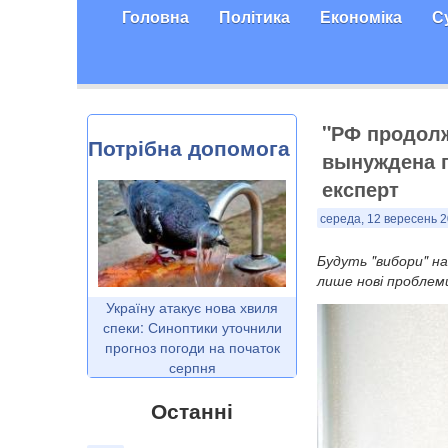
Головна
Політика
Економіка
С
"РФ продолж
Потрібна допомога
вынуждена п
експерт
середа, 12 вересень 2
Будуть "вибори" на 
лише нові проблеми
Україну атакує нова хвиля
спеки: Синоптики уточнили
прогноз погоди на початок
серпня
Останні