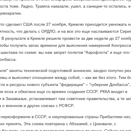
моста тоже. Ладно, Трампа наказали, ушел, а санкции-то остались, 
демократии.
 что сделают США после 27 ноября, Кремлю приходится умножать н
тность, что делать с ОРДЛО, и на все это еще наслаиваются Сири
 В результате в Кремле решили провести за две недели до 27 нояб
тобы получить запас времени для выяснения намерений Конгресса
 шантажа по схеме: вы нам запрет полетов "Аэрофлота" и еще что-т
онбасса.
ля" заняты технической подготовкой аннексии, заодно попутно р
мы и выясняют отношения между собой, – как же без этого. Тем б
сти и ресурсы нового субъекта "федерации" – "губернии Донбасса",
и ясна и обкатана еще со времен создания СССР. РККА входит в
 в Закавказье, устанавливает там советские правительства, а те за
а о военном и других союзах с РСФСР.
зы переоформили в СССР, и оккупированные страны Прибалтики нес
их принять. Эта схема повторена с Абхазией, с Цхинвали, с
 Крымом, но только в последнем доведена до конца. Сейчас ее хо