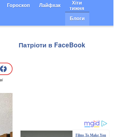
Хіти
Гороскоп
Лайфхак
тижня
Блоги
Патріоти в FaceBook
ві
Films To Make You