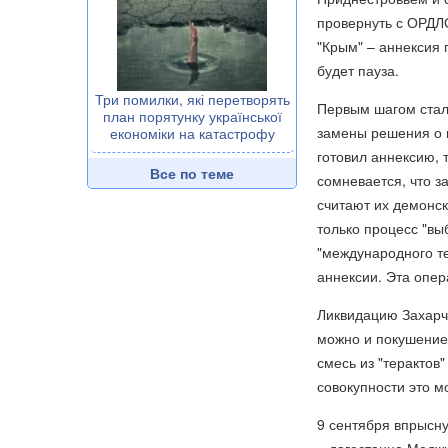
провернуть с ОРДЛО
"Крым" – аннексия 
будет пауза.
Три помилки, які перетворять
Первым шагом стало
план порятунку української
замены решения о 
економіки на катастрофу
готовил аннексию, т
Все по теме
сомневается, что за
считают их демонск
только процесс "в
"международного те
аннексии. Эта опер
Ликвидацию Захарче
можно и покушение 
смесь из "терактов
совокупности это м
9 сентября впрысну