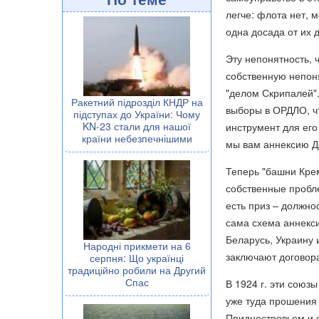
легче: флота нет, 
одна досада от их 
Эту непонятность,
собственную непоня
"делом Скрипалей".
Ракетний підрозділ КНДР на
выборы в ОРДЛО, ч
підступах до України: Чому
KN-23 стали для нашої
инструмент для его
країни небезпечнішими
мы вам аннексию Д
Теперь "башни Крем
собственные пробле
есть приз – должно
сама схема аннекси
Беларусь, Украину и
Народні прикмети на 6
заключают договор
серпня: Що українці
традиційно робили на Другий
Спас
В 1924 г. эти сою
уже туда прошения 
Приднестровьем и с