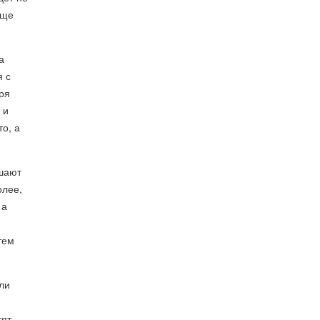
еще
а
я с
ря
 и
о, а
ешают
олее,
 а
тем
ли
тят