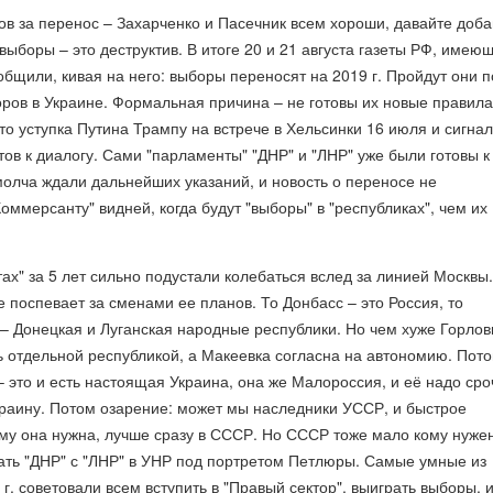
в за перенос – Захарченко и Пасечник всем хороши, давайте доб
 выборы – это деструктив. В итоге 20 и 21 августа газеты РФ, имею
общили, кивая на него: выборы переносят на 2019 г. Пройдут они 
ров в Украине. Формальная причина – не готовы их новые правила
о уступка Путина Трампу на встрече в Хельсинки 16 июля и сигнал
тов к диалогу. Сами "парламенты" "ДНР" и "ЛНР" уже были готовы к
олча ждали дальнейших указаний, и новость о переносе не
оммерсанту" видней, когда будут "выборы" в "республиках", чем их
ах" за 5 лет сильно подустали колебаться вслед за линией Москвы.
 поспевает за сменами ее планов. То Донбасс – это Россия, то
– Донецкая и Луганская народные республики. Но чем хуже Горлов
ь отдельной республикой, а Макеевка согласна на автономию. Пот
– это и есть настоящая Украина, она же Малороссия, и её надо сро
краину. Потом озарение: может мы наследники УССР, и быстрое
ому она нужна, лучше сразу в СССР. Но СССР тоже мало кому нуже
ть "ДНР" с "ЛНР" в УНР под портретом Петлюры. Самые умные из
г. советовали всем вступить в "Правый сектор", выиграть выборы, и