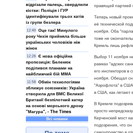
відрізали палець, свердлили
правящей партией в
кістки: Поліція і ГУР
ідентифікували трьох катів
Теперь новый проек
із групи безлера
её технической под
Оце так! Минулого
ноября. Оба "парла
12:40
року Чехія прийняла більше
тоже не окончатель
українських чоловіків ніж
Кремль лишь рефлек
жінок
Є нова офіційна
Выбор 11 ноября не
12:26
пропозиція: Беленюк
рамках "адских сан
поділився планами на
его инспекторов в с
найближчий бій ММА
ноября. Обещал сни
Обмін технологіями
11:58
"Аэрофлота" в США.
зближує союзників: Україна
в США, как летают 
створила для ВМС Великої
Британії безпілотний катер
В Кремле подозрева
на основі морського дрону
просто непредсказу
"Магура", - The Times
Керченский мост ка
Всі новини
подозрения, что он
По теме
самоуправство в от