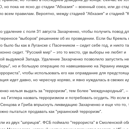
, но пока не ясно до стадии "Абхазия" – военный союз, или до ста
по всем правилам. Вероятно, между стадией "Абхазия" и стадией "
 удаление с поля 31 августа Захарченко, чтобы получить повод д
переносе "выборов" решением об их проведении. Если бы Кремль 
о было бы как в Луганске с Пасечником – сидит себе год, и никто т
конно сидит. "Русский мир" – это то место, где выборы не любят и
ой выдумкой Запада. Удаление Захарченко позволило запустить не
ыборы", но и большую операцию по навешиванию на Украину имидж
ррориста", чтобы использовать его как оправдание для предстоящ
ация идет давно, но чересчур коряво, и явно нуждалась в свежих и
нко нельзя выдать за "терроризм", тем более "международный", – 
на Гитлера назвать терроризмом и потребовать осудить. Но если в
" Сенцова и Гриба впрыснуть ликвидацию Захарченко и еще что-то, 
ожно пытаться продавать как "украинский терроризм".
ли из двух "шприцов". ФСБ поймало "террориста" в Смоленской об