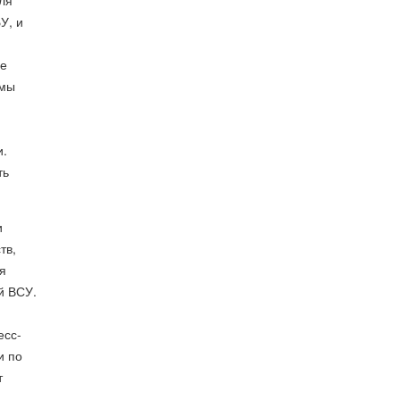
ля
У, и
ве
рмы
и.
ть
и
тв,
я
й ВСУ.
есс-
и по
т