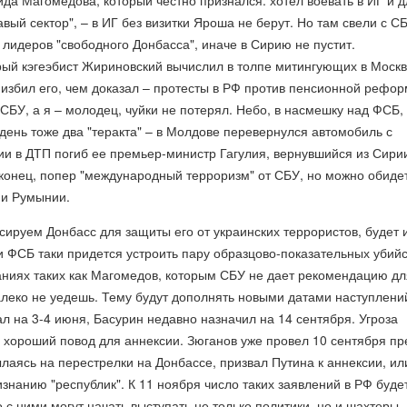
да Магомедова, который честно признался: хотел воевать в ИГ и д
авый сектор", – в ИГ без визитки Яроша не берут. Но там свели с СБ
 лидеров "свободного Донбасса", иначе в Сирию не пустит.
ый кэгеэбист Жириновский вычислил в толпе митингующих в Моск
 избил его, чем доказал – протесты в РФ против пенсионной рефо
СБУ, а я – молодец, чуйки не потерял. Небо, в насмешку над ФСБ,
 день тоже два "теракта" – в Молдове перевернулся автомобиль с
ии в ДТП погиб ее премьер-министр Гагулия, вернувшийся из Сири
аконец, попер "международный терроризм" от СБУ, но можно обиде
 и Румынии.
сируем Донбасс для защиты его от украинских террористов, будет 
и ФСБ таки придется устроить пару образцово-показательных убийс
аниях таких как Магомедов, которым СБУ не дает рекомендацию дл
алеко не уедешь. Тему будут дополнять новыми датами наступлени
л на 3-4 июня, Басурин недавно назначил на 14 сентября. Угроза
 хороший повод для аннексии. Зюганов уже провел 10 сентября пр
аясь на перестрелки на Донбассе, призвал Путина к аннексии, ил
изнанию "республик". К 11 ноября число таких заявлений в РФ буде
о с ними могут начать выступать не только политики, но и шахтеры,