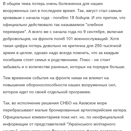
В общем тема потерь очень болезненна для наших
вооруженных сил в последнее время. Так, август стал самым
кровавым с начала года - погибло 18 бойцов. И это притом, что
официально действовало так называемое "хлебное
перемирие". А всего же с начала года по 9 сентября, включая
добровольцев, на фронте погиб 101 военнослужащий. Хотя
такая цифра потерь довольно не критична для 250-тысячной
армии в целом, однако надо всегда помнить, что за каждым
погибшим стоят семья и родственники. Плюс - не стоит
забывать и о количестве раненых, которых на порядок больше.
Тем временем события на фронте никак не влияют на
повышение обороноспособности наших вооруженных сил,
которое идет по своей отдельной программе.
Так, во исполнение решения СНБО на Азовское море
перебрасывают малые бронированные артиллерийские катера.
Официальных комментариев пока нет, но, по неофициальной
информации от представителей "Українського мілітарного
центру", командованием Военно-морского флота поставлена