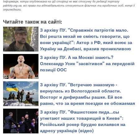
Інформація, котра опублікована на цій сторінці не має стосунку до редакції порталу
patrioty.org.ua, всі права та відповідальність стосуються фізичних та юридичних осіб, котрі її
оприлюднили.
Читайте також на сайті:
З архіву ПУ. "Справжніх патріотів мало.
Всі решта нехай не сміють говорити, що
вони українці!": Актор з РФ, який воює за
Україну на Донбасі, вразив проникливою
промовою
З архіву ПУ. А на Москві знають?
Олександр Усик "засвітився" на передовій
позиції ООС
З архіву ПУ. "Встречаю знакомую -
вернулась из Вологодской области.
Восторг и дифирамбы рашке. Ей все
равно, что за время поездки ее обожаемая
страна убила десяток ребят в той стране,
З архіву ПУ. "Фашистские пида...сы
где она живет", - блогер
угнетают наших товарищей в Киеве":
Російський рокер брудно вилаявся на
адресу українців (відео)