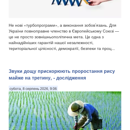
Не нові «турбопрограми», а виконання зобов’язань. Для
України повноправне членство в Європейському Союзі —
це не просто зовнішньополітична мета. Це одна з
найнадійніших гарантій нашої незалежності,
територіальної цілісності, демократії, безпеки та проц...
Звуки дощу прискорюють проростання рису
майже на третину, - дослідження
субота, 8 серпень 2026, 9:06