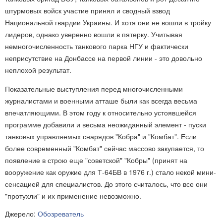
штурмовых войск участие принял и сводный взвод
Национальной гвардии Украины. И хотя они не вошли в тройку
лидеров, однако уверенно вошли в пятерку. Учитывая
немногочисленность танкового парка НГУ и фактически
неприсутствие на Донбассе на первой линии - это довольно
неплохой результат.
Показательные выступления перед многочисленными
журналистами и военными атташе были как всегда весьма
впечатляющими. В этом году к относительно устоявшейся
программе добавили и весьма неожиданный элемент - пуски
танковых управляемых снарядов "Кобра" и "Комбат". Если
более современный "Комбат" сейчас массово закупается, то
появление в строю еще "советской" "Кобры" (принят на
вооружение как оружие для Т-64БВ в 1976 г.) стало некой мини-
сенсацией для специалистов. До этого считалось, что все они
"протухли" и их применение невозможно.
Джерело:
Обозреватель