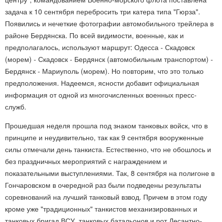
задача к 10 сентября перебросить три катера типа "Гюрза".
Появились и нечеткие фотографии автомобильного трейлера в
районе Бердянска. По всей видимости, военные, как и
предполагалось, используют маршрут: Одесса - Скадовск
(морем) - Скадовск - Бердянск (автомобильным транспортом) -
Бердянск - Мариуполь (морем). Но повторим, что это только
предположения. Надеемся, ясности добавит официальная
информация от одной из многочисленных военных пресс-
служб.
Прошедшая неделя прошла под знаком танковых войск, что в
принципе и неудивительно, так как 9 сентября вооруженные
силы отмечали день танкиста. Естественно, что не обошлось и
без праздничных мероприятий с награждением и
показательными выступлениями. Так, 8 сентября на полигоне в
Гончаровском в очередной раз были подведены результаты
соревнований на лучший танковый взвод. Причем в этом году
кроме уже "традиционных" танкистов механизированных и
танковых бригад ВСУ, танковых батальонов и рот Десантно-