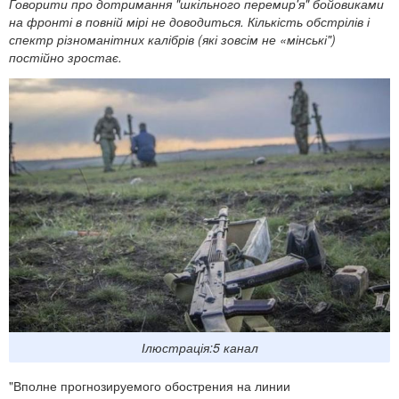
Говорити про дотримання "шкільного перемир'я" бойовиками
на фронті в повній мірі не доводиться. Кількість обстрілів і
спектр різноманітних калібрів (які зовсім не «мінські")
постійно зростає.
Ілюстрація:5 канал
"Вполне прогнозируемого обострения на линии