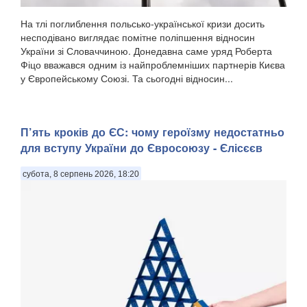
На тлі поглиблення польсько-української кризи досить
несподівано виглядає помітне поліпшення відносин
України зі Словаччиною. Донедавна саме уряд Роберта
Фіцо вважався одним із найпроблемніших партнерів Києва
у Європейському Союзі. Та сьогодні відносин...
П’ять кроків до ЄС: чому героїзму недостатньо
для вступу України до Євросоюзу - Єлісєєв
субота, 8 серпень 2026, 18:20