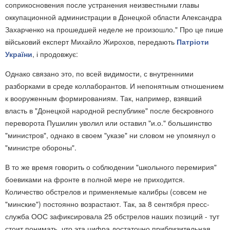
соприкосновения после устранения неизвестными главы
оккупационной администрации в Донецкой области Александра
Захарченко на прошедшей неделе не произошло." Про це пише
військовий експерт Михайло Жирохов, передають
Патріоти
України
, і продовжує:
Однако связано это, по всей видимости, с внутренними
разборками в среде коллаборантов. И непонятным отношением
к вооруженным формированиям. Так, например, взявший
власть в "Донецкой народной республике" после бескровного
переворота Пушилин уволил или оставил "и.о." большинство
"министров", однако в своем "указе" ни словом не упомянул о
"министре обороны".
В то же время говорить о соблюдении "школьного перемирия"
боевиками на фронте в полной мере не приходится.
Количество обстрелов и применяемые калибры (совсем не
"минские") постоянно возрастают. Так, за 8 сентября пресс-
служба ООС зафиксировала 25 обстрелов наших позиций - тут
стоит понимать, что эта цифра достаточно приблизительная,