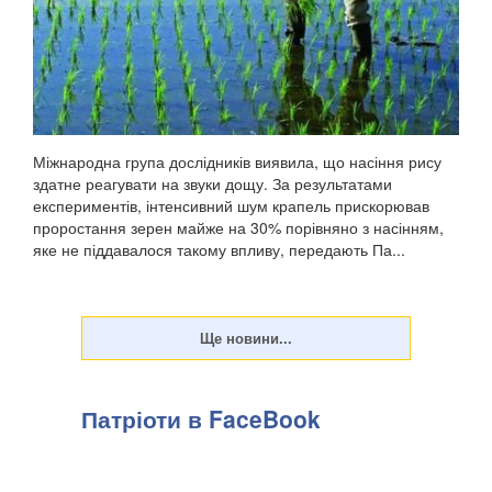
Міжнародна група дослідників виявила, що насіння рису
здатне реагувати на звуки дощу. За результатами
експериментів, інтенсивний шум крапель прискорював
проростання зерен майже на 30% порівняно з насінням,
яке не піддавалося такому впливу, передають Па...
Патріоти в FaceBook