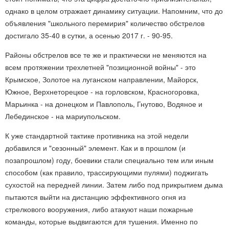
однако в целом отражает динамику ситуации. Напомним, что до
объявления "школьного перемирия" количество обстрелов
достигало 35-40 в сутки, а осенью 2017 г. - 90-95.
Районы обстрелов все те же и практически не меняются на
всем протяжении трехлетней "позиционной войны" - это
Крымское, Золотое на луганском направлении, Майорск,
Южное, Верхнеторецкое - на горловском, Красногоровка,
Марьинка - на донецком и Павлополь, Гнутово, Водяное и
Лебединское - на мариупольском.
К уже стандартной тактике противника на этой недели
добавился и "сезонный" элемент. Как и в прошлом (и
позапрошлом) году, боевики стали специально тем или иным
способом (как правило, трассирующими пулями) поджигать
сухостой на передней линии. Затем либо под прикрытием дыма
пытаются выйти на дистанцию эффективного огня из
стрелкового вооружения, либо атакуют наши пожарные
команды, которые выдвигаются для тушения. Именно по