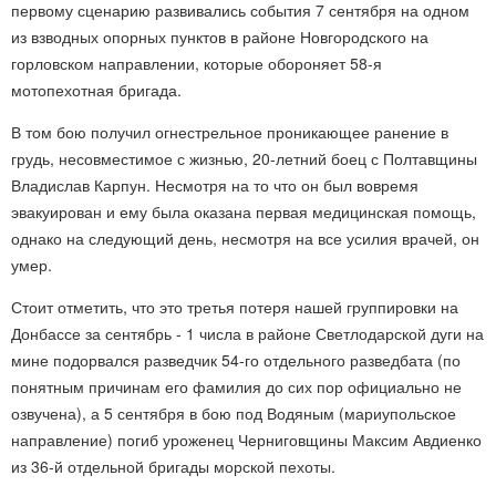
первому сценарию развивались события 7 сентября на одном
из взводных опорных пунктов в районе Новгородского на
горловском направлении, которые обороняет 58-я
мотопехотная бригада.
В том бою получил огнестрельное проникающее ранение в
грудь, несовместимое с жизнью, 20-летний боец с Полтавщины
Владислав Карпун. Несмотря на то что он был вовремя
эвакуирован и ему была оказана первая медицинская помощь,
однако на следующий день, несмотря на все усилия врачей, он
умер.
Стоит отметить, что это третья потеря нашей группировки на
Донбассе за сентябрь - 1 числа в районе Светлодарской дуги на
мине подорвался разведчик 54-го отдельного разведбата (по
понятным причинам его фамилия до сих пор официально не
озвучена), а 5 сентября в бою под Водяным (мариупольское
направление) погиб уроженец Черниговщины Максим Авдиенко
из 36-й отдельной бригады морской пехоты.