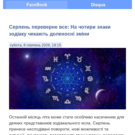
FaceBook
Disqus
Серпень переверне все: На чотири знаки
зодіаку чекають доленосні зміни
субота, 8 серпень 2026, 19:15
Останній місяць літа може стати особливо насиченим для
деяких представників зодіакального кола. Серпень
принесе несподівані повороти, нові можливості та
ситуації, які змусять переглянути звичні плани, передають