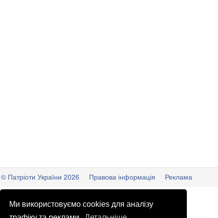
© Патріоти України 2026
Правова інформація
Реклама
info
@
patrioty.org.ua
Ми використовуємо cookies для аналізу
трафіку та реклами.
Детальніше