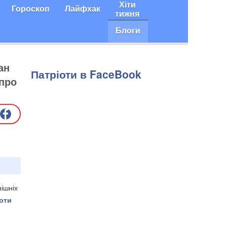
Хіти
Гороскоп
Лайфхак
тижня
Блоги
ан
Патріоти в FaceBook
 про
нішніх
оти