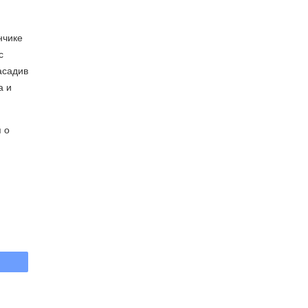
нчике
с
асадив
а и
я о