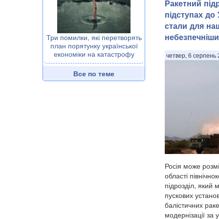
Ракетний під
підступах до 
стали для на
небезпечніш
Три помилки, які перетворять
план порятунку української
економіки на катастрофу
четвер, 6 серпень 
Все по теме
Росія може розмі
області північно
підрозділ, який 
пускових установ
балістичних раке
модернізації за 