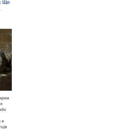
: Що
а
дарем
ня
 або
 в
пців