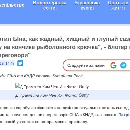
Волонтерська
Українська
Світське
успільство
сотня
кухня
життя
отил Ына, как жадный, хищный и глупый саз
 на кончике рыболовного крючка", - блогер
ереговори"
Twitter
18, 14:48
Слідкуйте за нами
в між США та КНДР стоять Китай та Росія.
Д.Трамп та Ким Чен Ин. Фото: Getty
теренко спробував відповісти на декілька актуальних питань сьогод
ин та значення для них переговорів США з КНДР, зазначають
Патрі
о вашій увазі статтю автора мовою оригіналу.