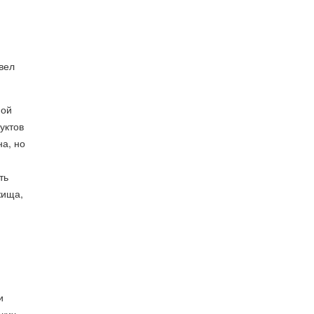
 вел
ной
уктов
на, но
ть
жища,
и