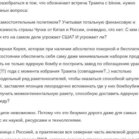
разобраться в том, что обозначает встреча Трампа с Ыном, нужно
авных вопроса:
 самостоятельным политиком? Учитывая тотальную финансовую и
симость страны Чучхе от Китая и России, очевидно, что нет. С кем
и кто на самом деле угрожает США? И угрожает ли?
ерная Корея, которая при наличии абсолютно покорной и бесплат
 состоянии обеспечить себя саму даже минимальным набором прод
ть не только ядерную бомбу и построить завод по обогащению ура
(!!!) года с момента избрания Трампа (совпадение?..) настолько
модельный ряд ракетоносителей, чтобы оказаться способной шпуля
й, заставляя японцев лихорадочно вспоминать где у них бомбоубе
олучить межконтинентальную ракету, способную доставить ядерную
риду?
нципе невозможно. Потому что это безумно дорого даже для самых
с их наукой, ресурсами и технологиями.
раница с Россией, а практически вся северная часть железной дорог