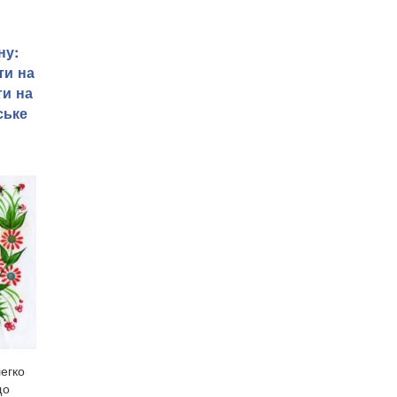
ну:
ти на
ти на
ське
легко
що