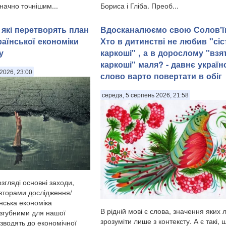
значно точнішим...
Бориса і Гліба. Преоб...
 які перетворять план
Вдосканалюємо свою Солов'ї
раїнської економіки
Хто в дитинстві не любив "сіс
у
каркоші" , а в дорослому "взя
каркоші" маля? - давнє україн
2026, 23:00
слово варто повертати в обіг
середа, 5 серпень 2026, 21:58
згляді основні заходи,
вторами дослідження/
нська економіка
В рідній мові є слова, значення яких 
 згубними для нашої
зрозуміти лише з контексту. А є такі, 
зводять до економічної