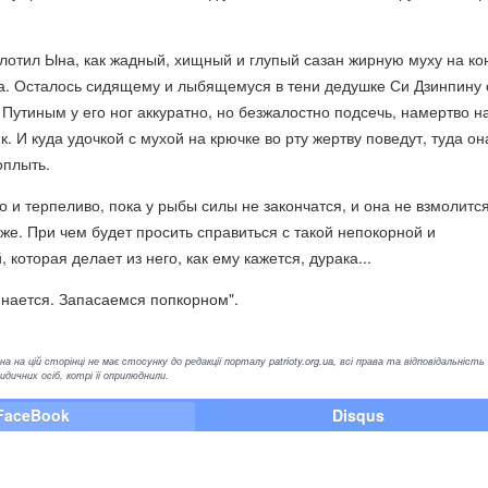
лотил Ына, как жадный, хищный и глупый сазан жирную муху на ко
а. Осталось сидящему и лыбящемуся в тени дедушке Си Дзинпину 
утиным у его ног аккуратно, но безжалостно подсечь, намертво н
. И куда удочкой с мухой на крючке во рту жертву поведут, туда он
оплыть.
го и терпеливо, пока у рыбы силы не закончатся, и она не взмолитс
 же. При чем будет просить справиться с такой непокорной и
которая делает из него, как ему кажется, дурака...
инается. Запасаемся попкорном".
а на цій сторінці не має стосунку до редакції порталу patrioty.org.ua, всі права та відповідальність
ичних осіб, котрі її оприлюднили.
FaceBook
Disqus