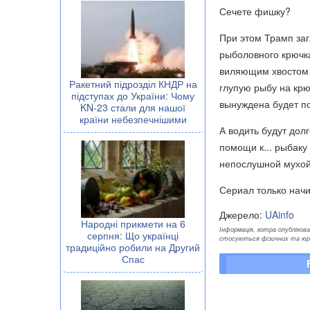
Сечете фишку?
При этом Трамп заг
рыболовного крючк
виляющим хвостом П
Ракетний підрозділ КНДР на
глупую рыбу на крюк
підступах до України: Чому
вынуждена будет п
KN-23 стали для нашої
країни небезпечнішими
А водить будут дол
помощи к... рыбаку
непослушной мухой, 
Сериал только нач
Джерело:
UAinfo
Народні прикмети на 6
Інформація, котра опублікован
серпня: Що українці
стосуються фізичних та юрид
традиційно робили на Другий
Спас