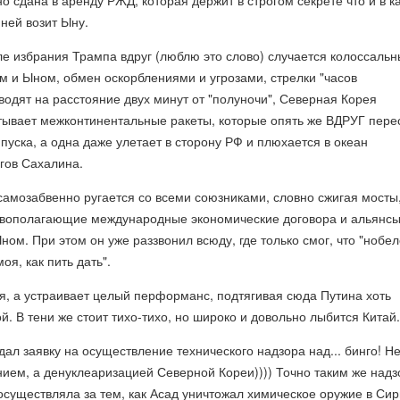
о сдана в аренду РЖД, которая держит в строгом секрете что и в к
 ней возит Ыну.
ле избрания Трампа вдруг (люблю это слово) случается колоссаль
 и Ыном, обмен оскорблениями и угрозами, стрелки "часов
одят на расстояние двух минут от "полуночи", Северная Корея
тывает межконтинентальные ракеты, которые опять же ВДРУГ пере
 пуска, а одна даже улетает в сторону РФ и плюхается в океан
гов Сахалина.
самозабвенно ругается со всеми союзниками, словно сжигая мосты
овополагающие международные экономические договора и альянсы
Ыном. При этом он уже раззвонил всюду, где только смог, что "нобе
оя, как пить дать".
я, а устраивает целый перформанс, подтягивая сюда Путина хоть
й. В тени же стоит тихо-тихо, но широко и довольно лыбится Китай.
ал заявку на осуществление технического надзора над... бинго! Н
ием, а денуклеаризацией Северной Кореи)))) Точно таким же надз
я осуществляла за тем, как Асад уничтожал химическое оружие в Сир