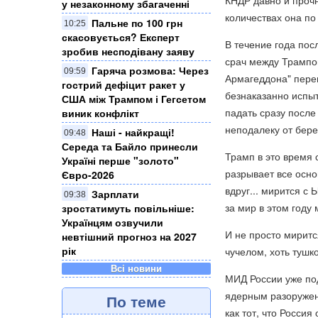
КНДР давно и прочн
у незаконному збагаченні
количествах она по
Пальне по 100 грн
10:25
скасовується? Експерт
В течение года пос
зробив несподівану заяву
срач между Трампом
Гаряча розмова: Через
09:59
Армагеддона" перев
гострий дефіцит ракет у
безнаказанно испы
США між Трампом і Гегсетом
падать сразу после
виник конфлікт
неподалеку от бере
Наші - найкращі!
09:48
Середа та Байло принесли
Трамп в это время 
Україні перше "золото"
разрывает все осн
Євро-2026
вдруг... мирится с 
Зарплати
09:38
за мир в этом году м
зростатимуть повільніше:
Українцям озвучили
И не просто миритс
невтішний прогноз на 2027
рік
чучелом, хоть тушко
Всі новини
МИД России уже под
ядерным разоружен
По теме
как тот, что Росси