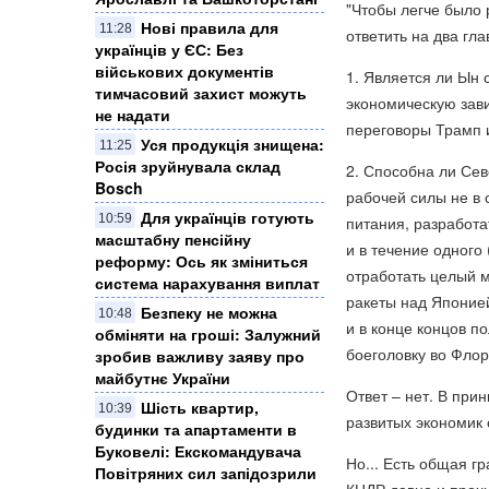
"Чтобы легче было 
Нові правила для
11:28
ответить на два гл
українців у ЄС: Без
військових документів
1. Является ли Ын
тимчасовий захист можуть
экономическую зави
не надати
переговоры Трамп 
Уся продукція знищена:
11:25
Росія зруйнувала склад
2. Способна ли Сев
Bosch
рабочей силы не в
Для українців готують
10:59
питания, разработа
масштабну пенсійну
и в течение одного 
реформу: Ось як зміниться
отработать целый 
система нарахування виплат
ракеты над Японие
Безпеку не можна
10:48
и в конце концов п
обміняти на гроші: Залужний
боеголовку во Фло
зробив важливу заяву про
майбутнє України
Ответ – нет. В при
Шість квартир,
10:39
развитых экономик 
будинки та апартаменти в
Буковелі: Екскомандувача
Но... Есть общая г
Повітряних сил запідозрили