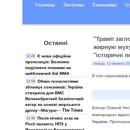
Головна
Політика
Економіка
С
"Трамп загл
Останні
жирную муху
"історичні п
Є нова офіційна
12:26
пропозиція: Беленюк
середа, 13 червень 20
поділився планами на
найближчий бій ММА
В тіні переговорі
Обмін технологіями
11:58
зближує союзників: Україна
створила для ВМС
Великобританії безпілотний
катер на основі морського
Блогер Олексій Нес
дрону «Магура» - The Times
міжнародних віднос
Після нічних атак на
11:40
України
. Пропонуєм
Росії палають НПЗ у
Ярославлі та Башкоторстані