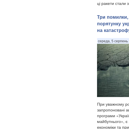
ці ракети стали 
Три помилки,
порятунку ук
на катастроф
середа, 5 серпень 
При уважному ро
запропоновані а
програми «Украї
майбутнього», є
економіки та при