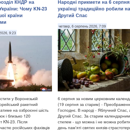
розділ КНДР на
Народні прикмети на 6 серпня
України: Чому KN-23
українці традиційно робили н
шої країни
Другий Спас
ими
четвер, 6 серпень 2026, 7:09
2026, 9:23
стити у Воронезькій
6 серпня за новим церковним кален
корейський ракетний
(19 серпня за старим) - Преображен
матиме на озброєнні шість
Господнє. В народі - Яблучний Спас,
ок і близько 120
Другий Спас. За старим календарним
т KN-23. Після
стилем - що можна і не можна робити
участю російських фахівців
день пам'яті святих князів-страстотер