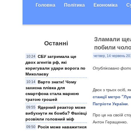
Головна
Політика
Економіка
С
Зламали щел
Останні
побили чоло
СБУ затримала ще
четвер, 14 червень 20
10:24
двох агентів рф, які
коригували удари ворога по
Опубліковано фото 
Миколаєву
Варто знати! Чому
10:14
захисна плівка для
Двох з трьох осіб, 
смартфона стала марною
станції метро "Лук
тратою грошей
Патріоти України
.
Ядерний реактор може
09:55
вибухнути як бомба? Фахівці
Про це на своїй сто
розвіяли головний міф
Антон Геращенко.
Росія може наважитися
09:50