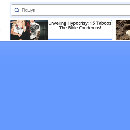
Unveiling Hypocrisy: 15 Taboos
The Bible Condemns!
Детальніше