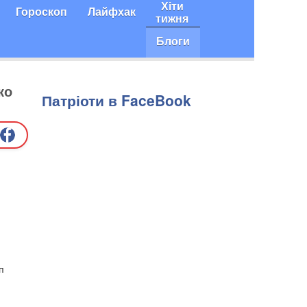
Хіти
Гороскоп
Лайфхак
тижня
Блоги
ко
Патріоти в FaceBook
п