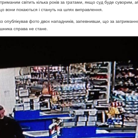
триманим світить кілька років за гратами, якщо суд буде суворим, а
що вони покаються і стануть на шлях виправлення.
ко опублікував фото двох нападників, запевнивши, що за затриман
шника справа не стане.