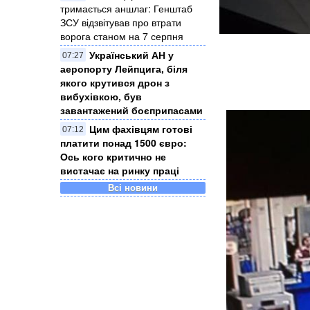
тримається аншлаг: Генштаб
ЗСУ відзвітував про втрати
ворога станом на 7 серпня
Український АН у
07:27
аеропорту Лейпцига, біля
якого крутився дрон з
вибухівкою, був
завантажений боєприпасами
Цим фахівцям готові
07:12
платити понад 1500 євро:
Ось кого критично не
вистачає на ринку праці
Всі новини