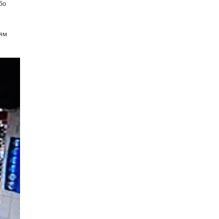
бо
ням