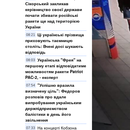
Сікорський закликав
керівництво своєї держави
почати збивати російські
ракети ще над територією
України
Ці українські прізвища
08:21
приховують таємницю
століть: Вчені досі шукають
відповідь
Українська "Фрея" на
08:03
першому етапі відповідатиме
можливостям ракети Patriot
PAC-2, - експерт
"Успішно вразила
07:54
визначену ціль": Федоров
розповів про вдале
випробування українським
держпідприємством
балістики в день його
звільнення
На концерті Кобзона
07:33