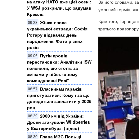
на атаку НАТО вже цієї осені:
За його словами, за
У WSJ розкрили, що задумав
умовний термін, як
Кремль
Крім того, Геращен
Жінка-епоха
09:23
української естради: Софія
третього правопору
Ротару відзначає день
народження. Фото різних
років
Путін провів
09:06
перестановки: Аналітики ISW
пояснили, що стоїть за
змінами у військовому
командуванні Росії
Власникам гаражів
08:57
приготуватися: Кому і за що
доведеться заплатити у 2026
році
2000 км від України:
08:39
Дрони атакували Wildberries
у Єкатеринбурзі (відео)
Глава МЗС Польщі
08:30