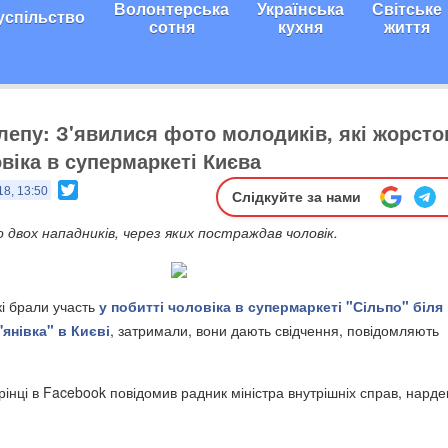
Волонтерська
Українська
Світське
успільство
сотня
кухня
життя
епу: З'явилися фото молодиків, які жорсто
віка в супермаркеті Києва
Twitter
18, 13:50
Слідкуйте за нами
двох нападників, через яких постраждав чоловік.
які брали участь
у побитті чоловіка в супермаркеті "Сільпо" біля
'янівка" в Києві
, затримали, вони дають свідчення, повідомляють
рінці в Facebook повідомив радник міністра внутрішніх справ, нарде