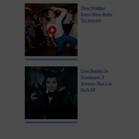
These Wedding
Dance Moves Broke
The Internet
From Baddies To
Sweethearts: 9
Actresses That Can
Do It All!