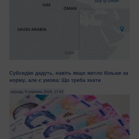
Іран заявив про досягнення угоди з Оманом щодо
Субсидію дадуть, навіть якщо житло більше за
запропонованого маршруту судноплавства через
норму, але є умова: Що треба знати
Ормузьку протоку. Про це повідомляє Bloomberg у середу,
5 серпня, передають Патріоти України. Речник
Міністерства закордонних справ Ірану Есмаїл Багаї
середа, 5 серпень 2026, 17:42
розповів,...