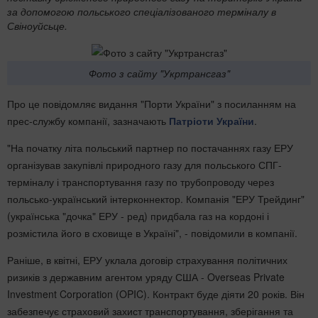
за допомогою польського спеціалізованого терміналу в
Свіноуйсьце.
Фото з сайту "Укртрансгаз"
Про це повідомляє видання "Порти України" з посиланням на
прес-службу компанії, зазначають
Патріоти України
.
"На початку літа польський партнер по постачаннях газу ЕРУ
організував закупівлі природного газу для польського СПГ-
терміналу і транспортування газу по трубопроводу через
польсько-український інтерконнектор. Компанія "ЕРУ Трейдинг"
(українська "дочка" ЕРУ - ред) придбала газ на кордоні і
розмістила його в сховище в Україні", - повідомили в компанії.
Раніше, в квітні, ЕРУ уклала договір страхування політичних
ризиків з державним агентом уряду США - Overseas Private
Investment Corporation (OPIC). Контракт буде діяти 20 років. Він
забезпечує страховий захист транспортування, зберігання та