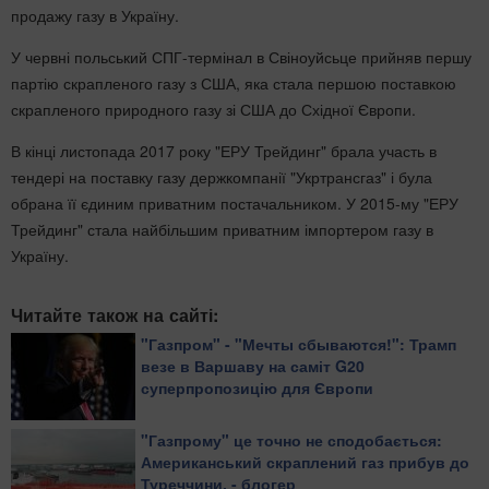
продажу газу в Україну.
У червні польський СПГ-термінал в Свіноуйсьце прийняв першу
партію скрапленого газу з США, яка стала першою поставкою
скрапленого природного газу зі США до Східної Європи.
В кінці листопада 2017 року "ЕРУ Трейдинг" брала участь в
тендері на поставку газу держкомпанії "Укртрансгаз" і була
обрана її єдиним приватним постачальником. У 2015-му "ЕРУ
Трейдинг" стала найбільшим приватним імпортером газу в
Україну.
Читайте також на сайті:
"Газпром" - "Мечты сбываются!": Трамп
везе в Варшаву на саміт G20
суперпропозицію для Європи
"Газпрому" це точно не сподобається:
Американський скраплений газ прибув до
Туреччини, - блогер