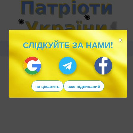
×
СЛІДКУЙТЕ ЗА НАМИ!
не цікавить
вже підписаний