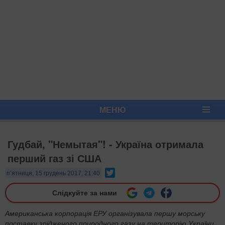
МЕНЮ
Гудбай, "Немытая"! - Україна отримала
перший газ зі США
Twitter
п’ятниця, 15 грудень 2017, 21:40
Слідкуйте за нами
Американська корпорація ЕРУ організувала першу морську
поставку зрідженого природного газу на територію України