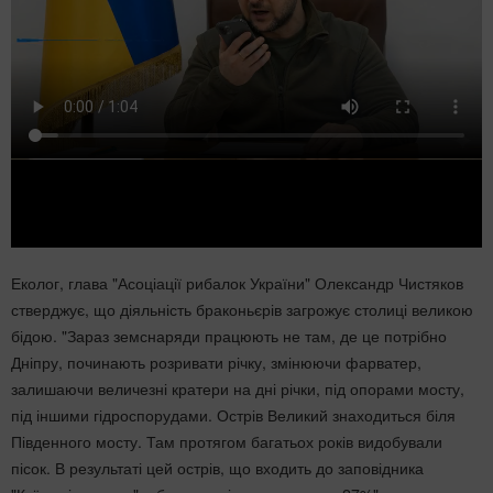
Еколог, глава "Асоціації рибалок України" Олександр Чистяков
стверджує, що діяльність браконьєрів загрожує столиці великою
бідою. "Зараз земснаряди працюють не там, де це потрібно
Дніпру, починають розривати річку, змінюючи фарватер,
залишаючи величезні кратери на дні річки, під опорами мосту,
під іншими гідроспорудами. Острів Великий знаходиться біля
Південного мосту. Там протягом багатьох років видобували
пісок. В результаті цей острів, що входить до заповідника