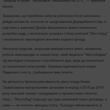
"Київські острови", обсипався і зменшився на 27%", — зазначив
еколог.
Зазначимо, що проблема набула розголосу після численних
рейдів активістів, екологів та представників Держрибагентства, в
ході яких у акваторії Дніпра фіксувалися факти незаконної
розробки надр у величезних розмірах з боку компанії "Мостобуд"
і незаконного заволодіння землями водного фонду.
Несплата податків, нецільове використання землі, незаконна
робота земснарядів та намив піску, який ведеться "Мостобудом"
під виглядом очищення і поглиблення дна, веде до екологічної
та техногенної катастрофи. Зокрема підмиваються опори
Південного мосту, і руйнування вже помітні.
На діяльність браконьєрів звернула увагу влада Києва.
"Зафіксовано контрольними органами в період з 2015 до 2018
року масовий намив і складування у промислових обсягах
піску... "Мостобуд" порушує ще один важливий пункт договору, а
саме — не платить орендну плату. Сьогодні заборгованість зі