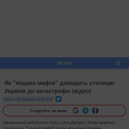
МЕНЮ
Як ''піщана мафія'' доводить столицю
України до катастрофи (відео)
Twitter
субота, 20 жовтень 2018, 8:10
Слідкуйте за нами
Незаконний видобуток піску з дна Дніпра у Києві щорічно
приносить "піщаній мафії" сотні мільйонів гривень.