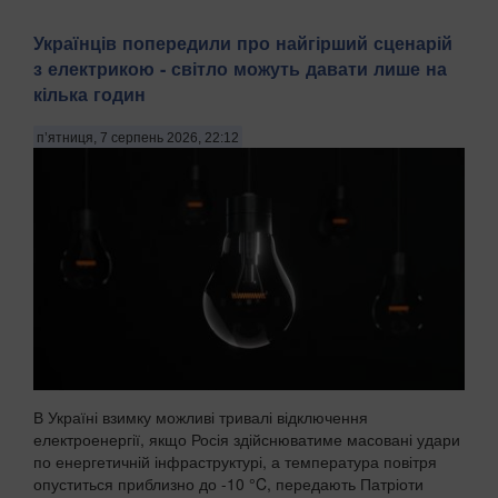
Українців попередили про найгірший сценарій
з електрикою - світло можуть давати лише на
кілька годин
п’ятниця, 7 серпень 2026, 22:12
В Україні взимку можливі тривалі відключення
електроенергії, якщо Росія здійснюватиме масовані удари
по енергетичній інфраструктурі, а температура повітря
опуститься приблизно до -10 °C, передають Патріоти