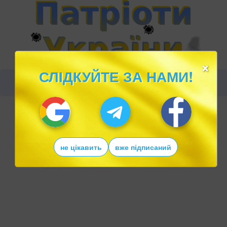
×
СЛІДКУЙТЕ ЗА НАМИ!
не цікавить
вже підписаний