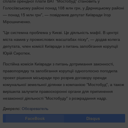
сплати орендної плати ВАТ "Мостобуд" становить у
Голосіївському районі понад 108 млн грн, у Дарницькому районі
— понад 15 млн грн", — повідомив депутат Київради Ігор
Мірошниченко.
"Це системна проблема у Києві. Це діяльність мафії. В центрі
міста намив у промислових масштабах піску", — додав колега
депутата, член комісії Київради з питань запобігання корупції
Юрій Сиротюк.
Постійна комісія Київради з питань дотримання законності,
правопорядку та запобігання корупції одноголосно погодила
проект рішення міськради про розрив договору оренди
комунальної земельної ділянки з компанією "Мостобуд", а також
вирішила залучити правоохоронні органи для припинення
незаконної діяльності "Мостобуду" з розкрадання надр.
Джерело:
Обозреватель
FaceBook
Disqus