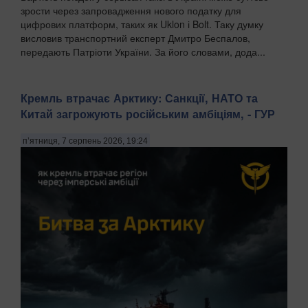
зрости через запровадження нового податку для
цифрових платформ, таких як Uklon і Bolt. Таку думку
висловив транспортний експерт Дмитро Беспалов,
передають Патріоти України. За його словами, дода...
Кремль втрачає Арктику: Санкції, НАТО та
Китай загрожують російським амбіціям, - ГУР
п’ятниця, 7 серпень 2026, 19:24