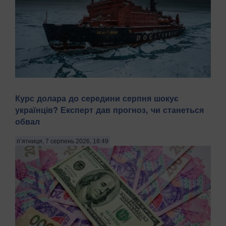
Арктика — перспективний регіон для морської навігації та
Курс долара до середини серпня шокує
видобутку природних ресурсів. Територія Північного
українців? Експерт дав прогноз, чи станеться
Льодовитого океану, яка донедавна була вкрита товстими
шарами криги й залишалася важкодоступною для
обвал
судноплавства, за прогнозами кліматичних мод...
п’ятниця, 7 серпень 2026, 18:49