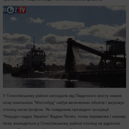
У Голосіївському районі неподалік від Південного мосту намив
піску компанією "Мостобуд" набув величезних обсягів і загрожує
столиці катастрофою. Як повідомив президент асоціації
"Нерудні надра України" Вадим Пелих, точка перевалки і намиву
піску знаходиться у Голосіївському районі столиці за адресою