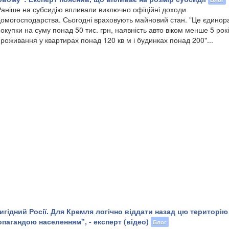
Раніше на субсидію впливали виключно офіційні доходи
домогосподарства. Сьогодні враховують майновий стан. "Це єдинора
окупки на суму понад 50 тис. грн, наявність авто віком менше 5 рокі
роживання у квартирах понад 120 кв м і будинках понад 200"...
игідний Росії. Для Кремля логічно віддати назад цю територію
агандою населенням", - експерт (відео)
Блог