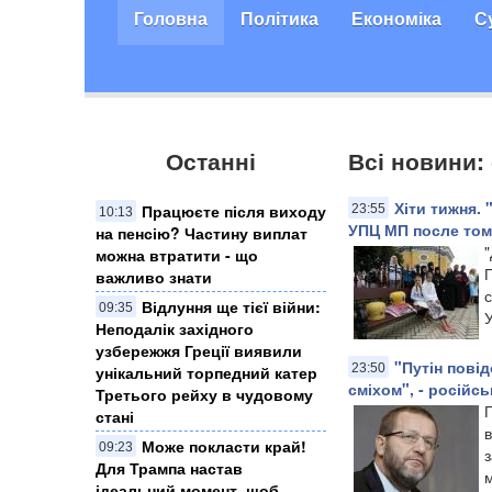
Головна
Політика
Економіка
С
Останні
Всі новини:
Хіти тижня.
Працюєте після виходу
23:55
10:13
УПЦ МП после томо
на пенсію? Частину виплат
можна втратити - що
важливо знати
с
Відлуння ще тієї війни:
09:35
У
Неподалік західного
узбережжя Греції виявили
"Путін пові
23:50
унікальний торпедний катер
сміхом", - російсь
Третього рейху в чудовому
стані
Може покласти край!
09:23
з
Для Трампа настав
м
ідеальний момент, щоб