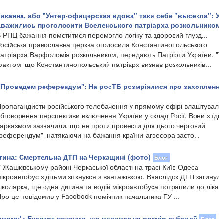
икаяна, або "Унтер-офицерская вдова" таки себе "высекла": 
аважились проголосити Вселенського патріарха розкольнико
 РПЦ бажання помститися перемогло логіку та здоровий глузд...
Російська православна церква оголосила Константинопольського
патріарха Варфоломія розкольником, передають Патріоти України. 
актом, що Константинопольський патріарх визнав розкольників...
 "Проведем референдум'': На росТБ розмріялися про захоплен
Пропагандисти російського телебачення у прямому ефірі влаштувал
бговорення перспективи включення України у склад Росії. Вони з ї
сарказмом зазначили, що не проти провести для цього черговий
"референдум", натякаючи на бажання країни-агресора засто...
тина: Смертельна ДТП на Черкащині (фото)
Блог
 Жашківському районі Черкаської області на трасі Київ-Одеса
ікроавтобус з дітьми зіткнувся з вантажівкою. Внаслідок ДТП загину
колярка, ще одна дитина та водій мікроавтобуса потрапили до ліка
ро це повідомив у Facebook помічник начальника ГУ ...
овому": Експерт пояснив, що впливає на розмір субсидії
Блог