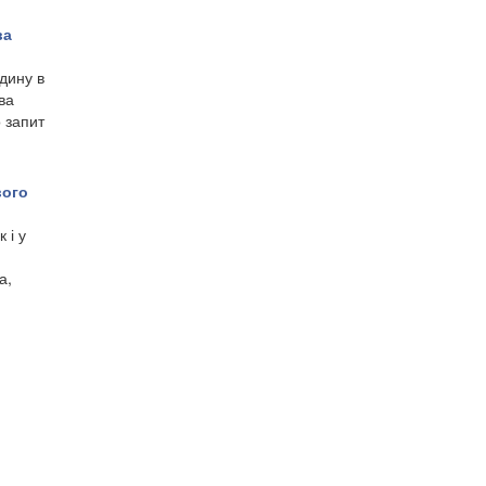
ва
дину в
ва
о запит
вого
 і у
а,