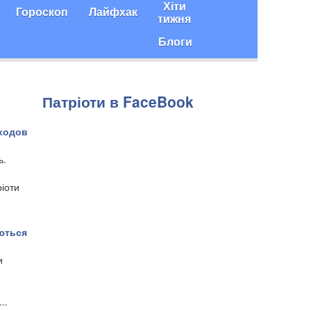
Хіти
Гороскоп
Лайфхак
тижня
Блоги
Патріоти в FaceBook
иходов
ь.
іоти
аються
и
..