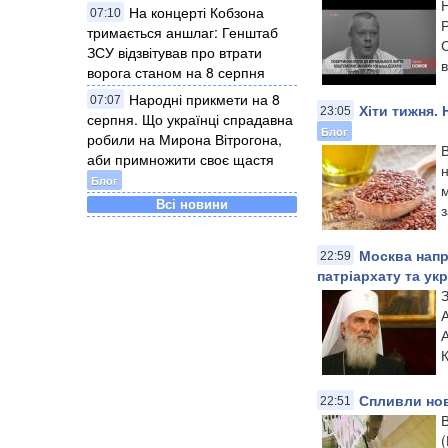
На концерті Кобзона
07:10
Р
тримається аншлаг: Генштаб
ЗСУ відзвітував про втрати
в
ворога станом на 8 серпня
Народні прикмети на 8
07:07
Хіти тижня. 
23:05
серпня. Що українці спрадавна
Блог
робили на Мирона Вітрогона,
В
аби примножити своє щастя
н
Блог
м
Всі новини
з
Москва напр
22:59
патріархату та ук
З
А
А
Спливли нов
22:51
В
(