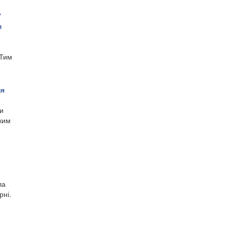
У
м
"Тим
ня
и
дким
ла
рні.