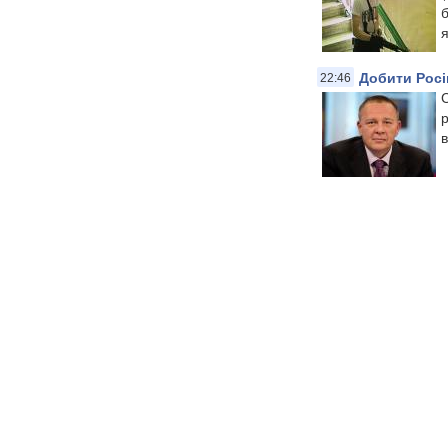
б
я
Добити Росі
22:46
С
в