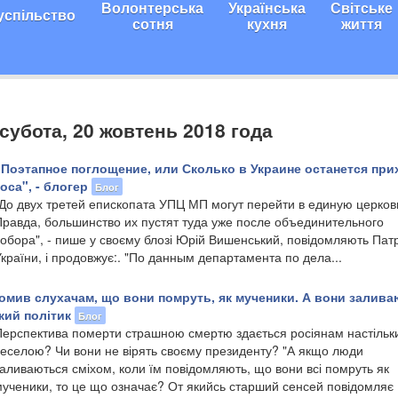
Волонтерська
Українська
Світське
успільство
сотня
кухня
життя
 субота, 20 жовтень 2018 года
 "Поэтапное поглощение, или Сколько в Украине останется пр
са", - блогер
Блог
"До двух третей епископата УПЦ МП могут перейти в единую церков
Правда, большинство их пустят туда уже после объединительного
обора", - пише у своєму блозі Юрій Вишенський, повідомляють Патр
країни, і продовжує:. "По данным департамента по дела...
домив слухачам, що вони помруть, як мученики. А вони залив
кий політик
Блог
Перспектива померти страшною смертю здається росіянам настільк
веселою? Чи вони не вірять своєму президенту? "А якщо люди
аливаються сміхом, коли їм повідомляють, що вони всі помруть як
ученики, то це що означає? От якийсь старший сенсей повідомляє .