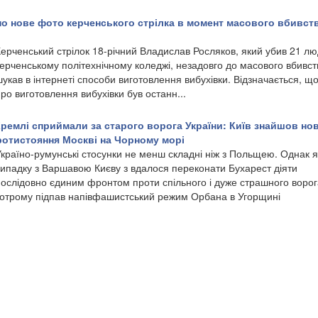
 нове фото керченського стрілка в момент масового вбивст
Керченський стрілок 18-річний Владислав Росляков, який убив 21 лю
ерченському політехнічному коледжі, незадовго до масового вбивст
укав в інтернеті способи виготовлення вибухівки. Відзначається, щ
ро виготовлення вибухівки був останн...
 Кремлі сприймали за старого ворога України: Київ знайшов но
ротистояння Москві на Чорному морі
Україно-румунські стосунки не менш складні ніж з Польщею. Однак як
випадку з Варшавою Києву з вдалося переконати Бухарест діяти
послідовно єдиним фронтом проти спільного і дуже страшного ворог
котрому підпав напівфашистський режим Орбана в Угорщині