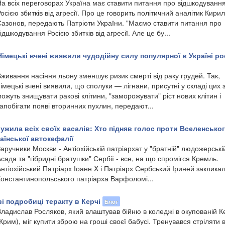
На всіх переговорах Україна має ставити питання про відшкодуванн
осією збитків від агресії. Про це говорить політичний аналітик Кири
Сазонов, передають Патріоти України. "Маємо ставити питання про
ідшкодування Росією збитків від агресії. Але це бу...
Німецькі вчені виявили чудодійну силу популярної в Україні р
живання насіння льону зменшує ризик смерті від раку грудей. Так,
імецькі вчені виявили, що сполуки — лігнани, присутні у складі цих 
ожуть знищувати ракові клітини, "заморожувати" ріст нових клітин і
апобігати появі вторинних пухлин, передают...
ужила всіх своїх васалів: Хто підняв голос проти Вселенсько
раїнської автокефалії
аручники Москви - Антіохійській патріархат у "братній" людожерські
сада та "гібридні братушки" Сербії - все, на що спромігся Кремль.
нтіохійський Патріарх Іоанн X і Патріарх Сербський Іриней заклика
Константинопольського патріарха Варфоломі...
і подробиці теракту в Керчі
Блог
ладислав Росляков, який влаштував бійню в коледжі в окупованій К
Крим), міг купити зброю на гроші своєї бабусі. Тренувався стріляти в