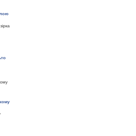
блою
зірка
ьто
ьому
ькому
у