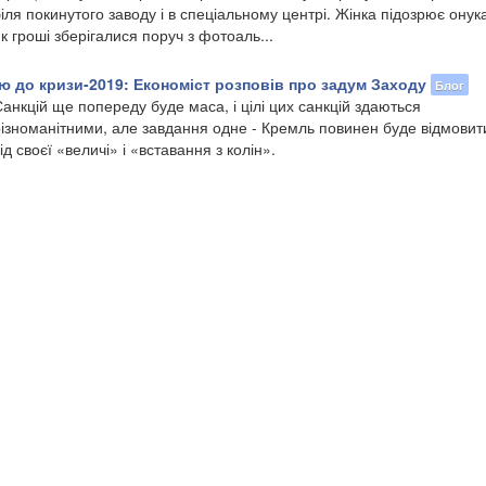
іля покинутого заводу і в спеціальному центрі. Жінка підозрює онука
к гроші зберігалися поруч з фотоаль...
ю до кризи-2019: Економіст розповів про задум Заходу
Блог
анкцій ще попереду буде маса, і цілі цих санкцій здаються
різноманітними, але завдання одне - Кремль повинен буде відмовит
ід своєї «величі» і «вставання з колін».