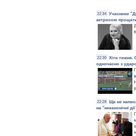
Учасники "Д
22:34
актрисою прощати
2
Хіти тижня. 
22:30
одночасно з ударо
Г
р
Ще не напис
22:28
на "неканонічні д
Г
о
н