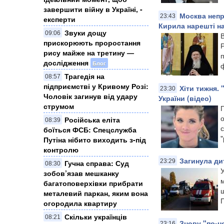
завершити війну в Україні, -
Москва непр
23:43
експерти
Кирила нарешті н
Звуки дощу
09:06
В
прискорюють проростання
рису майже на третину —
дослідження
Блог
ф
Трагедія на
08:57
підприємстві у Кривому Розі:
Хіти тижня.
23:30
Чоловік загинув від удару
України (відео)
струмом
о
Російська еліта
08:39
боїться ФСБ: Спецслужба
Путіна нібито виходить з-під
контролю
Загинула ди
23:29
Гучна справа: Суд
08:30
У
зобов’язав мешканку
м
багатоповерхівки прибрати
ш
металевий паркан, яким вона
П
огородила квартиру
Скільки українців
08:21
Знову "по-н
23:16