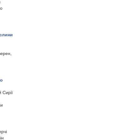
я
ло
ослини
зерен,
го
й Сирії
ли
ерчі
ін