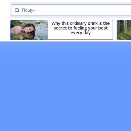
Why this ordinary drink is the
secret to feeling your best
every day
Детальніше