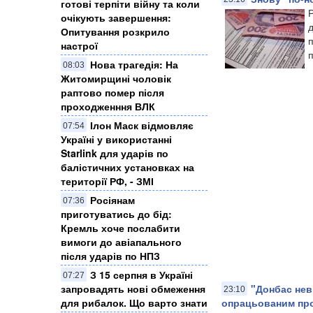
готові терпіти війну та коли
очікують завершення:
Опитування розкрило
п
настрої
п
Нова трагедія: На
08:03
Житомирщині чоловік
раптово помер після
проходженння ВЛК
Ілон Маск відмовляє
07:54
Україні у використанні
Starlink для ударів по
балістичних установках на
території РФ, - ЗМІ
Росіянам
07:36
приготуватись до бід:
Кремль хоче послабити
вимоги до авіапального
після ударів по НПЗ
З 15 серпня в Україні
07:27
запровадять нові обмеження
"Донбас нев
23:10
для рибалок. Що варто знати
опрацьованим проп