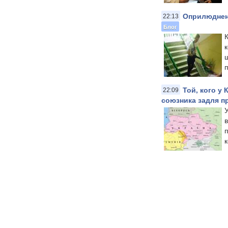
Оприлюднено
22:13
Блог
​
к
ш
п
Той, кого у
22:09
союзника задля п
​