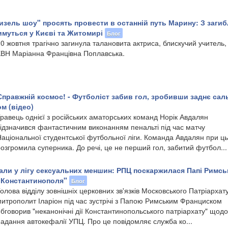
изель шоу" просять провести в останній путь Марину: З заги
муться у Києві та Житомирі
Блог
0 жовтня трагічно загинула талановита актриса, блискучий учитель, 
КВН Маріанна Францівна Поплавська.
Справжній космос! - ​Футболіст забив гол, зробивши заднє сал
м (відео)
равець однієї з російських аматорських команд Норік Авдалян
відзначився фантастичним виконанням пенальті під час матчу
Національної студентської футбольної ліги. Команда Авдалян при ц
озгромила суперника. До речі, це не перший гол, забитий футбол...
али у лігу сексуальних меншин: РПЦ поскаржилася Папі Римс
ії Константинополя"
Блог
олова відділу зовнішніх церковних зв'язків Московського Патріархат
митрополит Іларіон під час зустрічі з Папою Римським Франциском
бговорив "неканонічні дії Константинопольського патріархату" щодо
адання автокефалії УПЦ. Про це повідомляє служба ко...