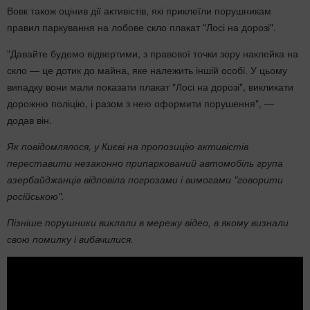
Вовк також оцінив дії активістів, які приклеїли порушникам
правил паркування на лобове скло плакат "Лосі на дорозі".
"Давайте будемо відвертими, з правової точки зору наклейка на
скло — це дотик до майна, яке належить іншій особі. У цьому
випадку вони мали показати плакат "Лосі на дорозі", викликати
дорожню поліцію, і разом з нею оформити порушення", —
додав він.
Як повідомлялося, у Києві на пропозицію активістів
переставити незаконно припаркований автомобіль група
азербайджанців відповіла погрозами і вимогами "говорити
російською".
Пізніше порушники виклали в мережу відео, в якому визнали
свою помилку і вибачилися.