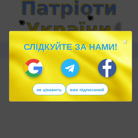
×
СЛІДКУЙТЕ ЗА НАМИ!
не цікавить
вже підписаний