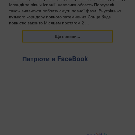
Ісландії та північ Іспанії; невелика область Португалії
також виявиться поблизу смуги повної фази. Внутрішньо
вузького коридору повного затемнення Сонце буде
повністю закрито Місяцем протягом 2 ...
Патріоти в FaceBook