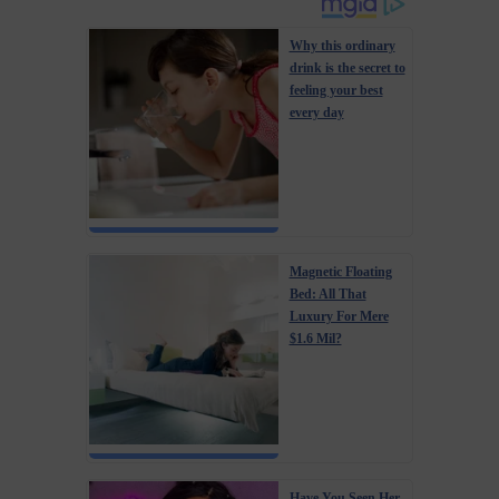
Why this ordinary
drink is the secret to
feeling your best
every day
Magnetic Floating
Bed: All That
Luxury For Mere
$1.6 Mil?
Have You Seen Her