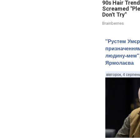
90s Hair Tren
Screamed "Pl
Don't Try"
Brainberries
"Рустем Умєр
призначення
людину-мем",
Ярмолаєва
вівторок, 4 серпен