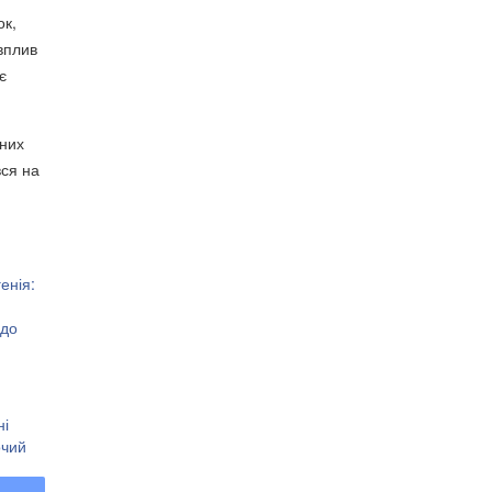
ок,
 вплив
є
ьних
вся на
енія:
 до
ні
очий
р