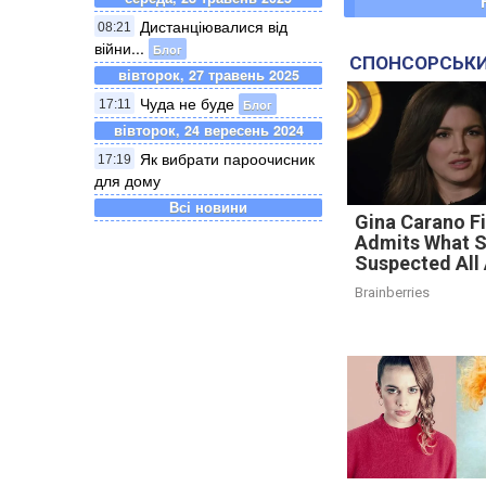
Дистанціювалися від
08:21
війни...
Блог
СПОНСОРСЬКИ
вівторок, 27 травень 2025
Чуда не буде
Блог
17:11
вівторок, 24 вересень 2024
Як вибрати пароочисник
17:19
для дому
Всі новини
Gina Carano Fi
Admits What 
Suspected All
Brainberries