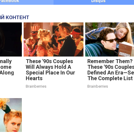
FaceBook
Disqus
Й КОНТЕНТ
nally
These '90s Couples
Remember Them?
Some
Will Always Hold A
These '90s Couple
 Along
Special Place In Our
Defined An Era—S
Hearts
The Complete List
Brainberries
Brainberries