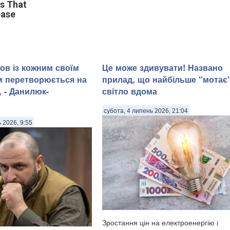
ds That
ease
ов із кожним своїм
Це може здивувати! Названо
м перетворюється на
прилад, що найбільше "мотає
 - Данилюк-
світло вдома
субота, 4 липень 2026, 21:04
ь 2026, 9:55
Зростання цін на електроенергію і