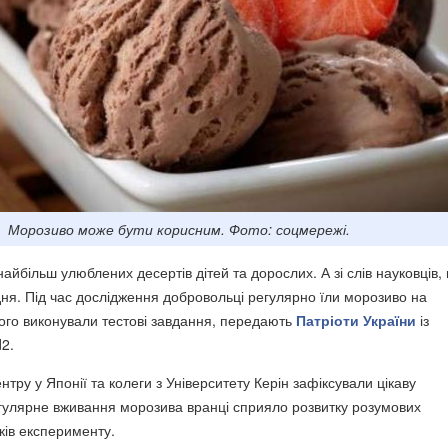
Морозиво може бути корисним. Фото: соцмережі.
айбільш улюблених десертів дітей та дорослих. А зі слів науковців,
ня. Під час дослідження добровольці регулярно їли морозиво на
ього виконували тестові завдання, передають
Патріоти України
із
2.
ентру у Японії та колеги з Університету Керін зафіксували цікаву
егулярне вживання морозива вранці сприяло розвитку розумових
ків експерименту.