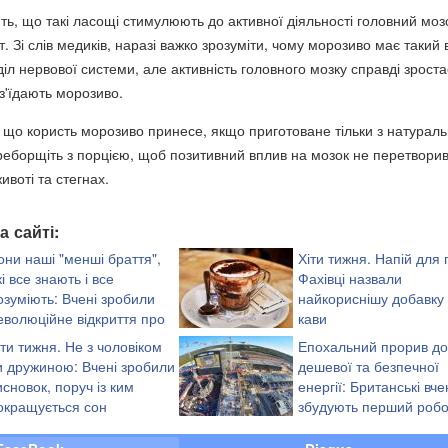
ть, що такі ласощі стимулюють до активної діяльності головний моз
. Зі слів медиків, наразі важко зрозуміти, чому морозиво має такий
іл нервової системи, але активність головного мозку справді зроста
 з'їдають морозиво.
 що користь морозиво принесе, якщо приготоване тільки з натурал
переборщіть з порцією, щоб позитивний вплив на мозок не перетвори
ивоті та стегнах.
а сайті:
они наші "менші браття",
Хіти тижня. Напій для г
кі все знають і все
Фахівці назвали
озуміють: Вчені зробили
найкориснішу добавку
еволюційне відкриття про
кави
ослини
іти тижня. Не з чоловіком
Епохальний прорив до
и дружиною: Вчені зробили
дешевої та безпечної
исновок, поруч із ким
енергії: Британські вче
окращується сон
збудують перший роб
термоядерний реакто