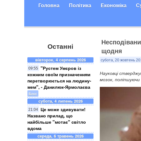
Головна
Політика
Економіка
С
Несподівани
Останні
щодня
вівторок, 4 серпень 2026
субота, 20 жовтень 20
"Рустем Умєров із
09:55
Науковці стверджу
кожним своїм призначенням
мозок, поліпшуючи
перетворюється на людину-
мем", - Данилюк-Ярмолаєва
Блог
субота, 4 липень 2026
Це може здивувати!
21:04
Названо прилад, що
найбільше "мотає" світло
вдома
середа, 6 травень 2026