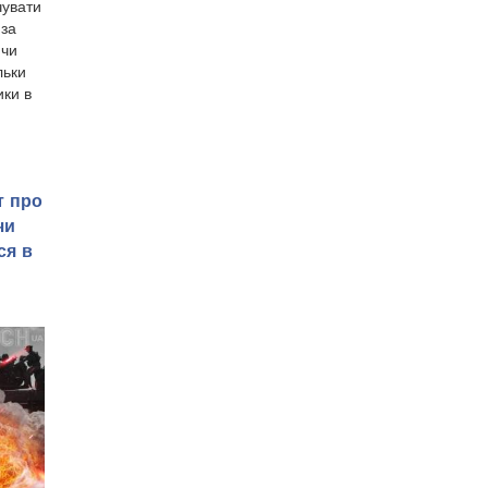
чувати
 за
 чи
льки
ки в
т про
чи
ся в