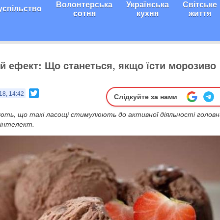
Волонтерська
Українська
Світське
успільство
сотня
кухня
життя
й ефект: Що станеться, якщо їсти морозиво
Twitter
18, 14:42
Слідкуйте за нами
ють, що такі ласощі стимулюють до активної діяльності головн
 інтелект.