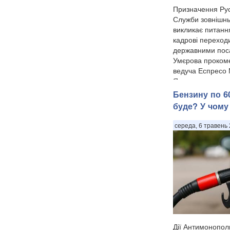
Призначення Ру
Служби зовнішнь
викликає питанн
кадрові переход
державними по
Умєрова прокоме
ведуча Еспресо
Ярмолаєва у п...
Бензину по 60
буде? У чому
середа, 6 травень 
Дії Антимонопол