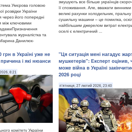
змушують все більше українців скоро
стема Умєрова головою
її споживання. Але, вважати винними
ої розвідки України
великі рахунки холодильник, пральну
я через його попередні
сушильну машини – це помилка, оскі
и між ключовими
найбільшим джерелом витрат електри
садамиПризначення
оселі є електричний ...
нтувала журналістка та
 Марина Данилюк-
 грн в Україні уже не
"Ця ситуація мені нагадує жар
 причина і які нюанси
мушкетерів": Експерт оцінив, 
може війна в Україні закінчити
2026, 8:21
2026 році
п’ятниця, 27 лютий 2026, 23:40
ьного комітету України