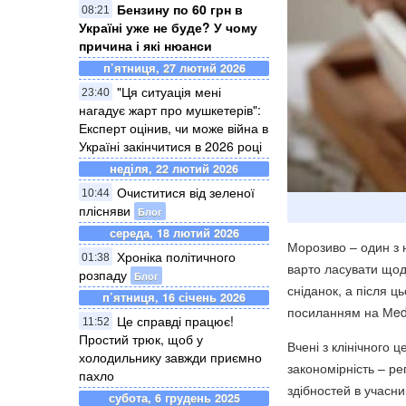
Бензину по 60 грн в
08:21
Україні уже не буде? У чому
причина і які нюанси
п’ятниця, 27 лютий 2026
"Ця ситуація мені
23:40
нагадує жарт про мушкетерів":
Експерт оцінив, чи може війна в
Україні закінчитися в 2026 році
неділя, 22 лютий 2026
Очиститися від зеленої
10:44
плісняви
Блог
середа, 18 лютий 2026
Морозиво – один з н
Хроніка політичного
01:38
варто ласувати щод
розпаду
Блог
сніданок, а після ц
п’ятниця, 16 січень 2026
посиланням на Мed
Це справді працює!
11:52
Простий трюк, щоб у
Вчені з клінічного ц
холодильнику завжди приємно
закономірність – р
пахло
здібностей в учасни
субота, 6 грудень 2025