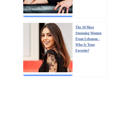
The 10 Most
Stunning Women
From Lebanon -
Who Is Your
Favorite?