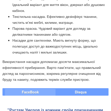
Ідеальний варіант для миття вікон, дзеркал або душових
кабінок.
Текстильна насадка. Ефективно дезінфікує тканини,
чистить м'які меблі, килими, матраци.
Парова праска. Чудовий варіант для догляду за
делікатними тканинами або одягом.
Насадки для сантехніки. Мають вигнуту форму, що
полегшує доступ до важкодоступних місць, ідеально
очищають наліт і мильні залишки.
Використання насадок допомагає досягти максимальної
ефективності прибирання. Варто пам'ятати, що правильний
догляд за пароочисником, зокрема регулярне очищення від
бруду та накипу, подовжить термін служби пристрою.
FaceBook
Disqus
"Рустем Умєров із кожним своїм призначенням