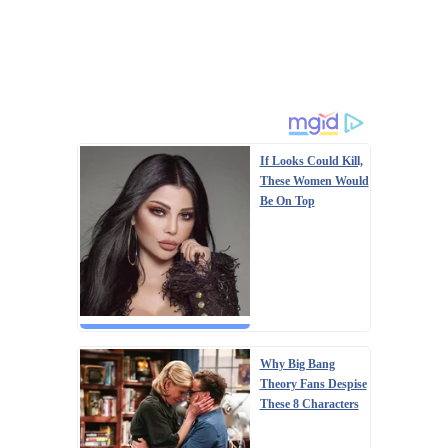
If Looks Could Kill,
These Women Would
Be On Top
Why Big Bang
Theory Fans Despise
These 8 Characters