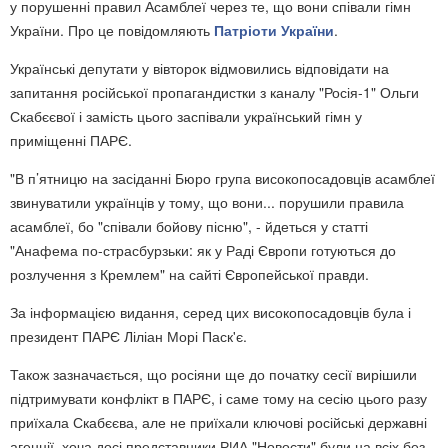
у порушенні правил Асамблеї через те, що вони співали гімн
України. Про це повідомляють
Патріоти України
.
Українські депутати у вівторок відмовились відповідати на
запитання російської пропагандистки з каналу "Росія-1" Ольги
Скабєєвої і замість цього заспівали український гімн у
приміщенні ПАРЄ.
"В п’ятницю на засіданні Бюро група високопосадовців асамблеї
звинуватили українців у тому, що вони... порушили правила
асамблеї, бо "співали бойову пісню", - йдеться у статті
"Анафема по-страсбурзьки: як у Раді Європи готуються до
розлучення з Кремлем" на сайті Європейської правди.
За інформацією видання, серед цих високопосадовців була і
президент ПАРЄ Ліліан Морі Паск'є.
Також зазначається, що росіяни ще до початку сесії вирішили
підтримувати конфлікт в ПАРЄ, і саме тому на сесію цього разу
приїхала Скабєєва, але не приїхали ключові російські державні
агенції, хоча досі представники РИА "Новости" були на всіх без