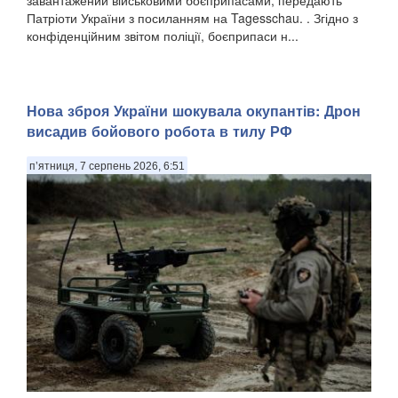
завантажений військовими боєприпасами, передають
Патріоти України з посиланням на Tagesschau. . Згідно з
конфіденційним звітом поліції, боєприпаси н...
Нова зброя України шокувала окупантів: Дрон
висадив бойового робота в тилу РФ
п’ятниця, 7 серпень 2026, 6:51