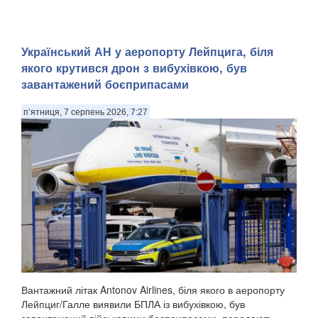
Український АН у аеропорту Лейпцига, біля
якого крутився дрон з вибухівкою, був
завантажений боєприпасами
п’ятниця, 7 серпень 2026, 7:27
Вантажний літак Antonov Airlines, біля якого в аеропорту
Лейпциг/Галле виявили БПЛА із вибухівкою, був