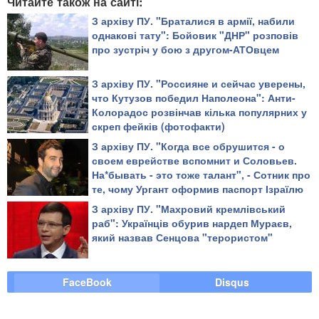
Читайте також на сайті:
З архіву ПУ. "Браталися в армії, набили
однакові тату": Бойовик "ДНР" розповів
про зустріч у бою з другом-АТОвцем
З архіву ПУ. "Россияне и сейчас уверены,
что Кутузов победил Наполеона": Анти-
Колорадос розвінчав кілька популярних у
скреп фейків (фотофакти)
З архіву ПУ. "Когда все обрушится - о
своем еврействе вспомнит и Соловьев.
На*бывать - это тоже талант", - Сотник про
те, чому Ургант оформив паспорт Ізраїлю
З архіву ПУ. "Махровий кремлівський
раб": Українців обурив нардеп Мураєв,
який назвав Сенцова "терористом"
FaceBook
Disqus