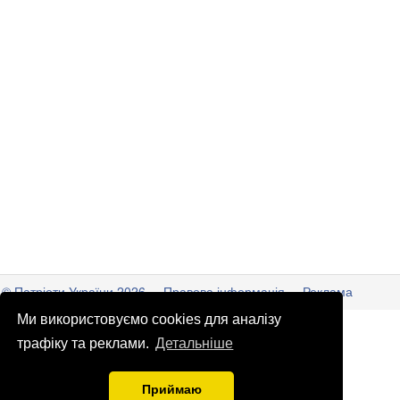
© Патріоти України 2026
Правова інформація
Реклама
Ми використовуємо cookies для аналізу
info
@
patrioty.org.ua
трафіку та реклами.
Детальніше
Приймаю