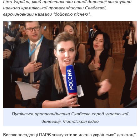
Гімн України, який представники нашої делегації виконували
навколо кремлівської пропагандистки Скабєєвої,
єврочиновники назвали "бойовою піснею".
Путінська пропагандистка Скабєєва серед української
делегації. Фото:скрін відео
Високопосадовці ПАРЄ звинуватили членів української делегації