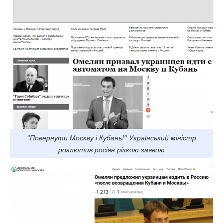
''Повернути Москву і Кубань!'' Український міністр
розлютив росіян різкою заявою