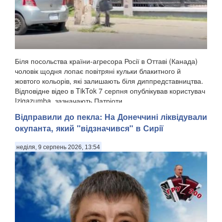
Біля посольства країни-агресора Росії в Оттаві (Канада)
чоловік щодня лопає повітряні кульки блакитного й
жовтого кольорів, які залишають біля диппредставництва.
Відповідне відео в TikTok 7 серпня опублікував користувач
Izigazumba, зазначають Патріоти ...
Відправили до пекла: На Донеччині ліквідували
окупанта, який "відзначився" в Сирії
неділя, 9 серпень 2026, 13:54