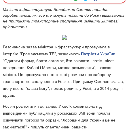
​Міністр інфраструктури Володимир Омелян порадив
заробітчанам, які все ще хочуть поїхати до Росії і вимагають
не припиняти транспортне сполучення, змінити життєві
пріоритети.
Резонансна заява міністра інфраструктури прозвучала в
інтерв'ю "Громадському ТБ", зазначають
Патріоти України
.
"Одягати форму, брати автомат, йти воювати і потім, після
повернення Кубані і Москви, можна розмовляти", - сказав
міністр. Це прозвучало в контексті розмови про заборону
транспортного сполучення з Росією. При цьому Омелян сказав,
що у нього, "слава Богу", немає родичів у Росії, а з 2014 року - і
друзів.
Росіян розлютили такі заяви. У своїх коментарях під
відповідними публікаціями у російських ЗМІ вони почали
озвучувати погрози та образи. "Хорошим для України це не
закінчиться!" - пишуть спантеличені рашисти.