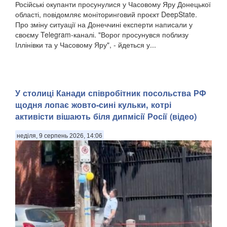
Російські окупанти просунулися у Часовому Яру Донецької
області, повідомляє моніторинговий проєкт DeepState.
Про зміну ситуації на Донеччині експерти написали у
своєму Telegram-каналі. "Ворог просунувся поблизу
Іллінівки та у Часовому Яру", - йдеться у...
У столиці Канади співробітник посольства РФ
щодня лопає жовто-сині кульки, котрі
активісти вішають біля дипмісії Росії (відео)
неділя, 9 серпень 2026, 14:06