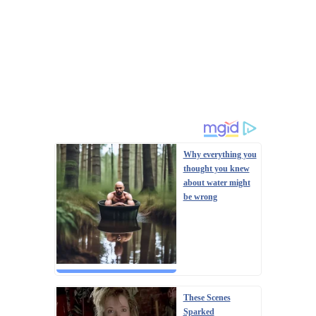
російського офіцера, полковника ЗС РФ Сергія Хвалова.
Ворожий військовий раніше двічі служив у Сирії, сприяючи
диктаторському режиму Башара Асада, передають
Патріоти України. Про це повідомив військовосл...
Why everything you
thought you knew
about water might
be wrong
These Scenes
Sparked