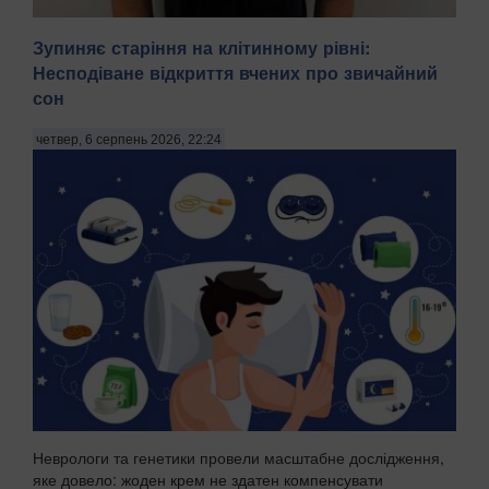
Зупиняє старіння на клітинному рівні:
Несподіване відкриття вчених про звичайний
сон
На Київщині затримали трьох чоловіків віком 18, 43 і 52
років за підозрою у груповому зґвалтуванні 21-річної
четвер, 6 серпень 2026, 22:24
дівчини. Про це повідомила пресслужба Національної
поліції в четвер, 6 серпня, зазначають Патріоти України.
"На Бориспільщині троє чоловіків, з...
Неврологи та генетики провели масштабне дослідження,
яке довело: жоден крем не здатен компенсувати