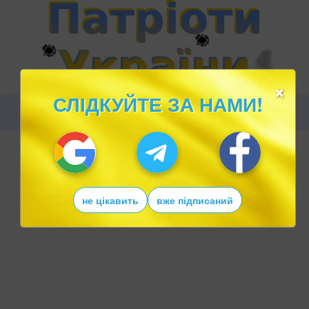
×
СЛІДКУЙТЕ ЗА НАМИ!
не цікавить
вже підписаний