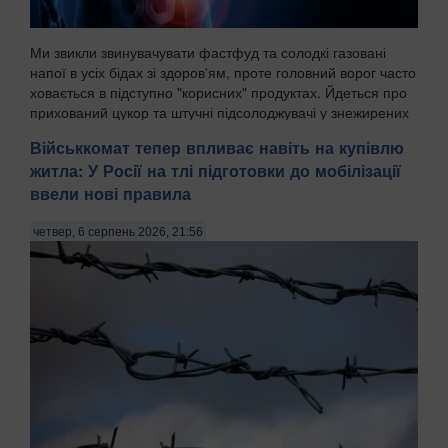
Ми звикли звинувачувати фастфуд та солодкі газовані
напої в усіх бідах зі здоров'ям, проте головний ворог часто
ховається в підступно "корисних" продуктах. Йдеться про
прихований цукор та штучні підсолоджувачі у знежирених
йогуртах, соусах і готових сн...
Військкомат тепер впливає навіть на купівлю
житла: У Росії на тлі підготовки до мобілізації
ввели нові правила
четвер, 6 серпень 2026, 21:56