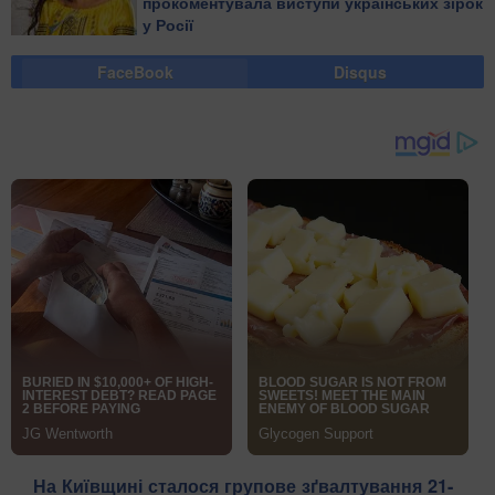
прокоментувала виступи українських зірок
у Росії
FaceBook
Disqus
На Київщині сталося групове зґвалтування 21-