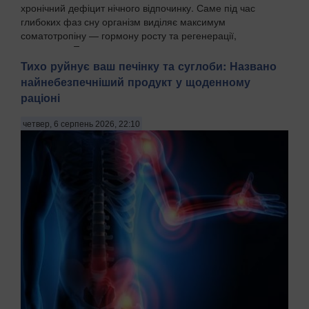
хронічний дефіцит нічного відпочинку. Саме під час
глибоких фаз сну організм виділяє максимум
соматотропіну — гормону росту та регенерації,
передають Пат...
Тихо руйнує ваш печінку та суглоби: Названо
найнебезпечніший продукт у щоденному
раціоні
четвер, 6 серпень 2026, 22:10