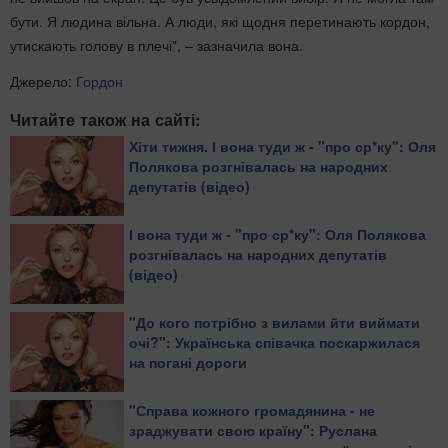
бути. Я людина вільна. А люди, які щодня перетинають кордон,
утискають голову в плечі", – зазначила вона.
Джерело:
Гордон
Читайте також на сайті:
Хіти тижня. І вона туди ж - "про ср*ку": Оля
Полякова розгнівалась на народних
депутатів (відео)
І вона туди ж - "про ср*ку": Оля Полякова
розгнівалась на народних депутатів
(відео)
"До кого потрібно з вилами йти виймати
очі?": Українська співачка поскаржилася
на погані дороги
"Справа кожного громадянина - не
зраджувати свою країну": Руслана