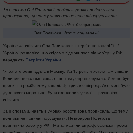
За словами Олі Полякової, навіть в умовах роботи вона
прописувала, що тему політики не повинні порушувати.
Оля Полякова. Фото: соцмережі.
Українська співачка Оля Полякова в інтерв'ю на каналі "112
Україна" розповіла, що свідомо відмовилася від кар'єри у РФ,
передають
Патріоти України
.
"Я багато років їздила в Москву. Усі 15 років я хотіла там співати.
Коли вже почалася війна, я ще там допрацьовувала. У мене був
проект на російському каналі. Це тривало півроку. Але мені було
дуже важко морально, були скандали з усіма", – розповіла
співачка.
За її словами, навіть в умовах роботи вона прописала, що тему
політики не повинні порушувати. Незабаром Полякова
припинила роботу у РФ. "Ми заплатили штраф, оскільки проект
не вийшов на екран. Це був усвідомлений вибір. Я не могла там