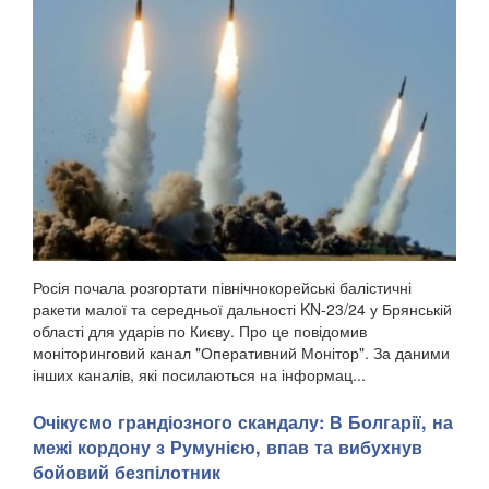
Росія почала розгортати північнокорейські балістичні
ракети малої та середньої дальності KN-23/24 у Брянській
області для ударів по Києву. Про це повідомив
моніторинговий канал "Оперативний Монітор". За даними
інших каналів, які посилаються на інформац...
Очікуємо грандіозного скандалу: В Болгарії, на
межі кордону з Румунією, впав та вибухнув
бойовий безпілотник