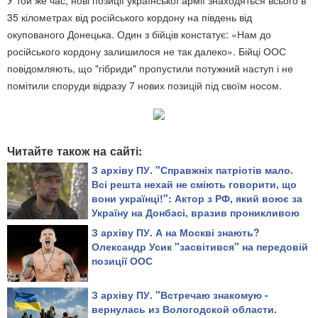
У той же час, нові позиції української армії знаходяться всього в
35 кілометрах від російського кордону на південь від
окупованого Донецька. Один з бійців констатує: «Нам до
російського кордону залишилося не так далеко». Бійці ООС
повідомляють, що "гібриди" пропустили потужний наступ і не
помітили споруди відразу 7 нових позицій під своїм носом.
Читайте також на сайті:
З архіву ПУ. "Справжніх патріотів мало.
Всі решта нехай не сміють говорити, що
вони українці!": Актор з РФ, який воює за
Україну на Донбасі, вразив проникливою
промовою
З архіву ПУ. А на Москві знають?
Олександр Усик "засвітився" на передовій
позиції ООС
З архіву ПУ. "Встречаю знакомую -
вернулась из Вологодской области.