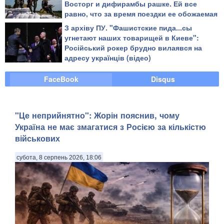
Восторг и дифирамбы рашке. Ей все
равно, что за время поездки ее обожаемая
страна убила десяток ребят в той стране,
З архіву ПУ. "Фашистские пида...сы
где она живет", - блогер
угнетают наших товарищей в Киеве":
Російський рокер брудно вилаявся на
адресу українців (відео)
FaceBook
Disqus
"Це неприйнятно": Жорін пояснив, чому
Україна не має змагатися з Росією за кількістю
військових
субота, 8 серпень 2026, 18:06