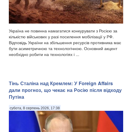
Україна не повинна намагатися конкурувати з Росією за
кількістю військових у разі посилення мобілізації у РФ.
Відповідь України на збільшення ресурсів противника має
бути асиметричною та технологічною. Основний акцент
необхідно робити на технологіях і ...
Тінь Сталіна над Кремлем: У Foreign Affairs
дали прогноз, що чекає на Росію після відходу
Путіна
субота, 8 серпень 2026, 17:38