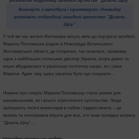
Викинуло з автобуса і протягнуло: Очевидці
розповіли подробиці загибелі артистки “Дизель
Щоу”
У той же час жителі Житомира несуть квіти до портрета загиблої.
Марина Поплавська родом із Новограда-Волинського
Житомирської області, де історично, так склалася, проживає
одна з найбільших польських діаспор України, котра давно та
міцно вбудувалася в українську політичну націю, як і сама
Марина. Адже таку щиру українку було ще пошукати...
Новина про смерть Марини Поплавську стала шоком для
шанувальників, як і всього атріотичного суспільства. Люди
залишають тисячі коментарів в паблік і підкреслюють – це
велика та непоправна втрата для всіх, хто знав провідну актрису
“Дизель Шоу”...
Читайте також на сайті: