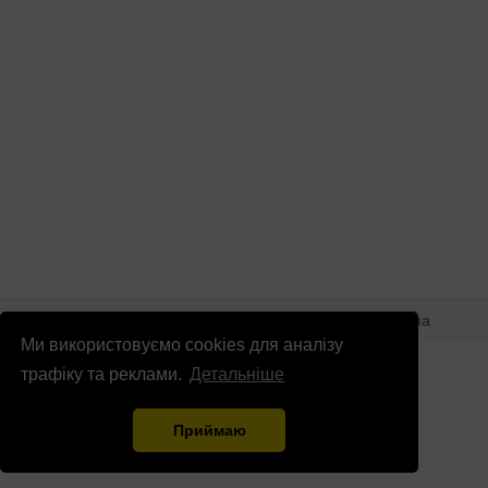
© Патріоти України 2026
Правова інформація
Реклама
Ми використовуємо cookies для аналізу
info
@
patrioty.org.ua
трафіку та реклами.
Детальніше
Приймаю