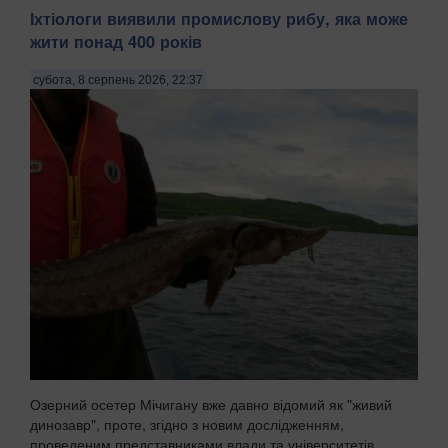
Іхтіологи виявили промислову рибу, яка може
жити понад 400 років
субота, 8 серпень 2026, 22:37
Озерний осетер Мічигану вже давно відомий як "живий
динозавр", проте, згідно з новим дослідженням,
проведеним представниками влади та університетів