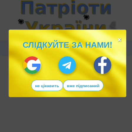
×
СЛІДКУЙТЕ ЗА НАМИ!
не цікавить
вже підписаний