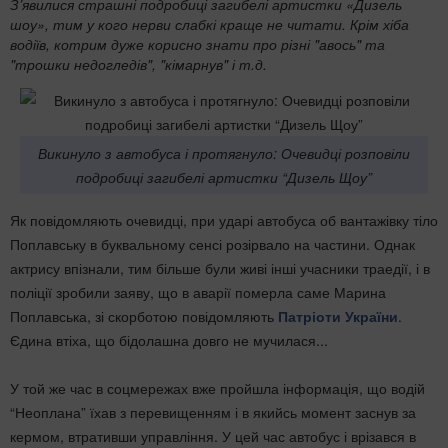
З’явилися страшні подробиці загибелі артистки «Дизель
шоу», тим у кого нерви слабкі краще не читати. Крім хіба
водіїв, котрим дуже корисно знати про різні "авось" та
"трошки недогледів", "кімарнув" і т.д.
Викинуло з автобуса і протягнуло: Очевидці розповіли
подробиці загибелі артистки “Дизель Щоу”
Як повідомляють очевидці, при ударі автобуса об вантажівку тіло
Поплавську в буквальному сенсі розірвало на частини. Однак
актрису впізнали, тим більше були живі інші учасники траедії, і в
поліції зробили заяву, що в аварії померла саме Марина
Поплавська, зі скорботою повідомляють
Патріоти України
.
Єдина втіха, що бідолашна довго не мучилася...
У той же час в соцмережах вже пройшла інформація, що водій
“Неоплана” їхав з перевищенням і в якийсь момент заснув за
кермом, втративши управління. У цей час автобус і врізався в