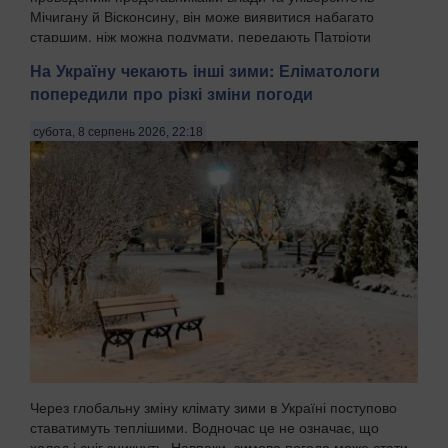
Мічигану й Вісконсину, він може виявитися набагато
старшим, ніж можна подумати, передають Патріоти
Украї...
На Україну чекають інші зими: Еліматологи
попередили про різкі зміни погоди
субота, 8 серпень 2026, 22:18
Через глобальну зміну клімату зими в Україні поступово
ставатимуть теплішими. Водночас це не означає, що
холод і сніг зникнуть. Навпаки, зимова погода може стати