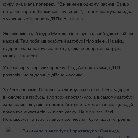
фуру, яка їхала попереду. “Він винен в одному: заснув! За що
потрібно карати. Втомився – зупинись”, – прокоментувала одна
з учасниць обговорень ДТП в Facebook.
Як розповів водій фури Микола, він почув сильний удар і вийшов
назовні. Там побачив розбитий автобус і тіло жінки. На місці
відпрацювала патрульна поліція, слідчо-оперативна група
медиків і пожежні.
У свою чергу, керівник проекту Влад Антонов з місця ДТП
розповів, що видовище дійсно жахливе.
За його словами, Поплавська загинула миттєво. Після удару її
викинуло з автобуса, тіло трохи протягнуло, а в самому автобусі
залишилися внутрішні органи. Антонов також розповів, що водій
почав гальмувати тільки після удару. На місці загибелі
Поплавської на трасі з’явився величезний букет жовтих троянд.