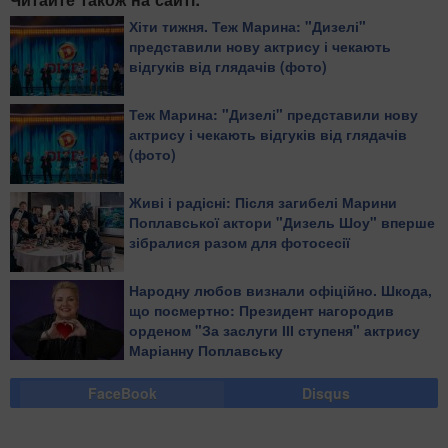
Хіти тижня. Теж Марина: "Дизелі"
представили нову актрису і чекають
відгуків від глядачів (фото)
Теж Марина: "Дизелі" представили нову
актрису і чекають відгуків від глядачів
(фото)
Живі і радісні: Після загибелі Марини
Поплавської актори "Дизель Шоу" вперше
зібралися разом для фотосесії
Народну любов визнали офіційно. Шкода,
що посмертно: Президент нагородив
орденом "За заслуги ІІІ ступеня" актрису
Маріанну Поплавську
FaceBook
Disqus