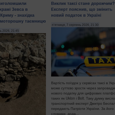
риголомшили
Виклик таксі стане дорожчим?
храмі Зевса в
Експерт пояснив, що змінить
Криму - знахідка
новий податок в Україні
 моторошну таємницю
п’ятниця, 7 серпень 2026, 21:30
ь 2026, 21:45
Вартість поїздок у сервісах таксі в Укр
може суттєво зрости через запровад
нового податку для цифрових платф
таких як Uklon і Bolt. Таку думку висл
транспортний експерт Дмитро Беспал
передають Патріоти України. За його
словами, дода...