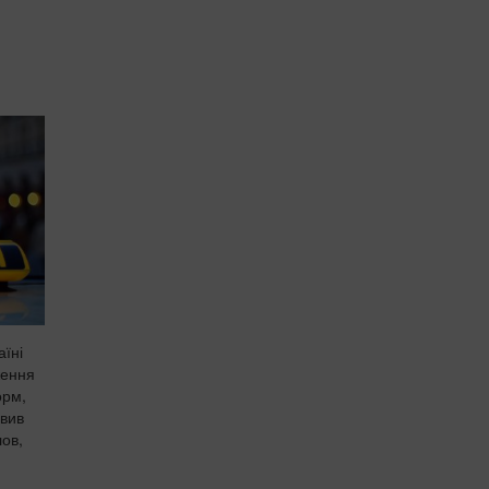
аїні
ження
орм,
овив
ов,