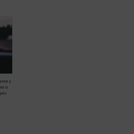
злив у
ів із
рез