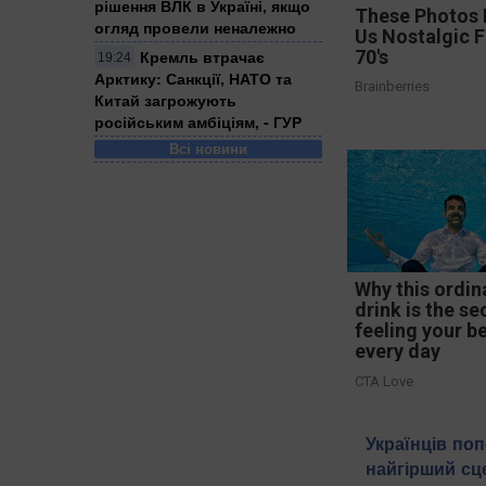
рішення ВЛК в Україні, якщо
These Photos
огляд провели неналежно
Us Nostalgic 
Кремль втрачає
70's
19:24
Арктику: Санкції, НАТО та
Brainberries
Китай загрожують
російським амбіціям, - ГУР
Всі новини
Why this ordin
drink is the se
feeling your b
every day
CTA Love
Українців по
найгірший сц