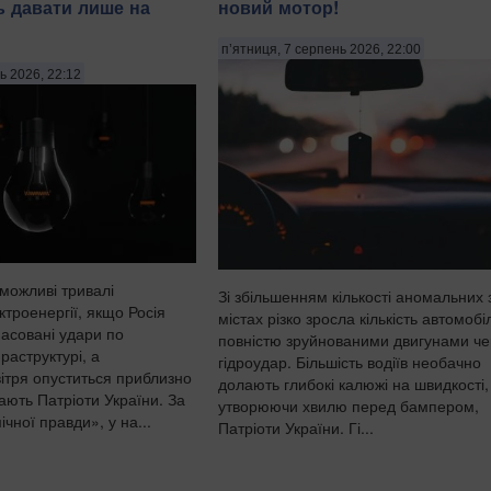
ь давати лише на
новий мотор!
п’ятниця, 7 серпень 2026, 22:00
ь 2026, 22:12
 можливі тривалі
Зі збільшенням кількості аномальних 
троенергії, якщо Росія
містах різко зросла кількість автомобіл
асовані удари по
повністю зруйнованими двигунами че
раструктурі, а
гідроудар. Більшість водіїв необачно
ітря опуститься приблизно
долають глибокі калюжі на швидкості,
ають Патріоти України. За
утворюючи хвилю перед бампером,
чної правди», у на...
Патріоти України. Гі...