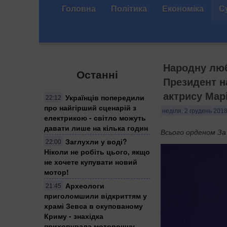
Головна
Політика
Економіка
С
Народну люб
Останні
Президент н
актрису Мар
Українців попередили
22:12
про найгірший сценарій з
неділя, 2 грудень 2018
електрикою - світло можуть
давати лише на кілька годин
Всього орденом За 
Заглухли у воді?
22:00
Ніколи не робіть цього, якщо
не хочете купувати новий
мотор!
Археологи
21:45
приголомшили відкриттям у
храмі Зевса в окупованому
Криму - знахідка
приховувала моторошну