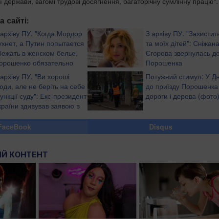
ї держави, вагомі трудові досягнення, багаторічну сумлінну працю".
а сайті:
 архіву ПУ. "Когда Мордор
З архіву ПУ. "Захисти
ухнет, а Путин попытается
та моїх дітей": Сніжан
бежать в женском белье,
Єгорова звернулась д
орошенко обязательно
Порошенка
просит судью Шишкину о
 архіву ПУ. "Ви хороші
Потужний стимул: У Дн
а", - журналіст
юди, але не беріть на себе
до приїзду Порошенка
ункції суду": Екс-президент
дороги і дерева (фото
країни здивував заявою в
фірі росТБ (відео)
FaceBook
Disqus
Й КОНТЕНТ