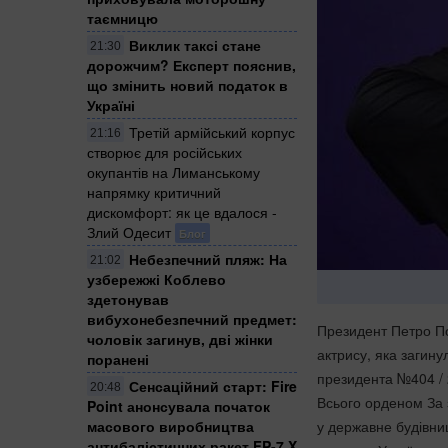
таємницю
Виклик таксі стане
21:30
дорожчим? Експерт пояснив,
що змінить новий податок в
Україні
Третій армійський корпус
21:16
створює для російських
окупантів на Лиманському
напрямку критичний
дискомфорт: як це вдалося -
Злий Одесит
Блог
Небезпечний пляж: На
21:02
узбережжі Коблево
здетонував
вибухонебезпечний предмет:
Президент Петро По
чоловік загинув, дві жінки
актрису, яка загину
поранені
президента №404 /
Сенсаційний старт: Fire
20:48
Всього орденом За з
Point анонсувала початок
масового виробництва
у державне будівниц
антибалістичних ракет FP-7.X