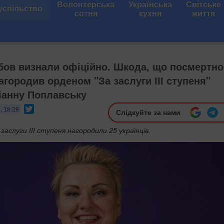
Волонтерська
Українська
Світське
успільство
сотня
кухня
життя
ов визнали офіційно. Шкода, що посмертно
агородив орденом "За заслуги ІІІ ступеня"
іанну Поплавську
Twitter
, 18:28
Слідкуйте за нами
заслуги ІІІ ступеня нагородили 25 українців.