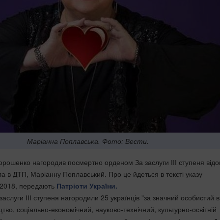
Маріанна Поплавська. Фото: Вести.
рошенко нагородив посмертно орденом За заслуги ІІІ ступеня від
ла в ДТП, Маріанну Поплавський. Про це йдеться в тексті указу
 2018, передають
Патріоти України.
аслуги ІІІ ступеня нагородили 25 українців "за значний особистий 
тво, соціально-економічний, науково-технічний, культурно-освітній