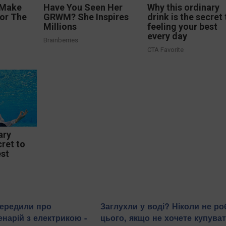
 Make
Have You Seen Her
Why this ordinary
For The
GRWM? She Inspires
drink is the secret 
Millions
feeling your best
every day
Brainberries
CTA Favorite
ary
cret to
est
передили про
Заглухли у воді? Ніколи не ро
енарій з електрикою -
цього, якщо не хочете купува