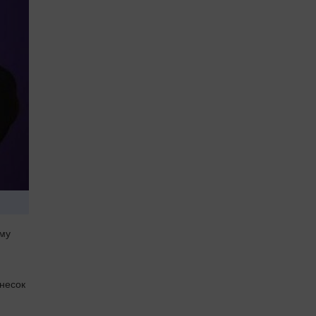
ому
внесок