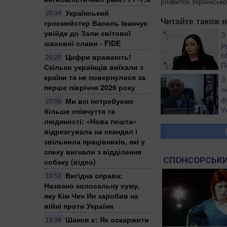
розвиток Українсько
Український
20:34
Читайте також н
гросмейстер Василь Іванчук
увійде до Зали світової
З
шахової слави - FIDE
р
с
Цифри вражають!
20:20
П
Скільки українців виїхали з
с
країни та не повернулися за
З
секрете ее приговор
перше півріччя 2026 року
л
ф
Ми всі потребуємо
20:06
У
більше співчуття та
е
людяності: «Нова пошта»
відреагувала на скандал і
звільнила працівників, які у
спеку вигнали з відділення
СПОНСОРСЬКИ
собаку (відео)
Вигідна справа:
19:52
Названо колосальну суму,
яку Кім Чен Ин заробив на
війні проти України
Шанси є: Як оскаржити
19:38