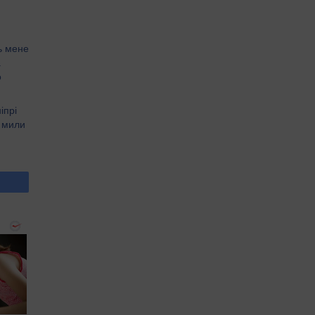
ть мене
а
о
іпрі
 мили
)