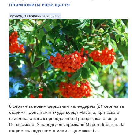
примножити своє щастя
субота, 8 серпень 2026, 7:07
8 серпня за новим церковним календарем (21 серпня за
старим) - день пам'яті чудотворця Мирона, Критського
єпископа, а також преподобного Григорія, іконописця
Печерського. У народі день прозвали Мирон Вітрогон. За
старим календарним стилем - що можна і ...