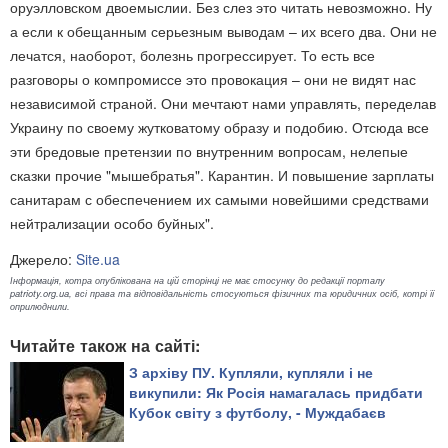
оруэлловском двоемыслии. Без слез это читать невозможно. Ну
а если к обещанным серьезным выводам – их всего два. Они не
лечатся, наоборот, болезнь прогрессирует. То есть все
разговоры о компромиссе это провокация – они не видят нас
независимой страной. Они мечтают нами управлять, переделав
Украину по своему жутковатому образу и подобию. Отсюда все
эти бредовые претензии по внутренним вопросам, нелепые
сказки прочие "мышебратья". Карантин. И повышение зарплаты
санитарам с обеспечением их самыми новейшими средствами
нейтрализации особо буйных".
Джерело:
Site.ua
Інформація, котра опублікована на цій сторінці не має стосунку до редакції порталу
patrioty.org.ua, всі права та відповідальність стосуються фізичних та юридичних осіб, котрі її
оприлюднили.
Читайте також на сайті:
З архіву ПУ. Купляли, купляли і не
викупили: Як Росія намагалась придбати
Кубок світу з футболу, - Муждабаєв