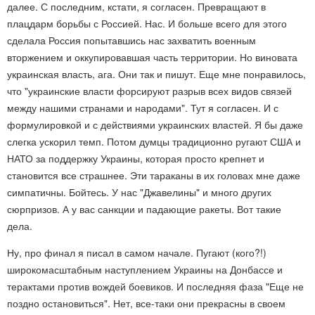
далее. С последним, кстати, я согласен. Превращают в
плацдарм борьбы с Россией. Нас. И больше всего для этого
сделала Россия попытавшись нас захватить военным
вторжением и оккупировавшая часть территории. Но виновата
украинская власть, ага. Они так и пишут. Еще мне понравилось,
что "украинские власти форсируют разрыв всех видов связей
между нашими странами и народами". Тут я согласен. И с
формулировкой и с действиями украинских властей. Я бы даже
слегка ускорил темп. Потом думцы традиционно ругают США и
НАТО за поддержку Украины, которая просто крепнет и
становится все страшнее. Эти тараканы в их головах мне даже
симпатичны. Бойтесь. У нас "Джавелины" и много других
сюрпризов. А у вас санкции и падающие ракеты. Вот такие
дела.
Ну, про финал я писал в самом начале. Пугают (кого?!)
широкомасштабным наступлением Украины на Донбассе и
терактами против вождей боевиков. И последняя фаза "Еще не
поздно остановиться". Нет, все-таки они прекрасны в своем