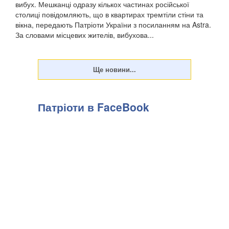
вибух. Мешканці одразу кількох частинах російської
столиці повідомляють, що в квартирах тремтіли стіни та
вікна, передають Патріоти України з посиланням на Astra.
За словами місцевих жителів, вибухова...
Патріоти в FaceBook