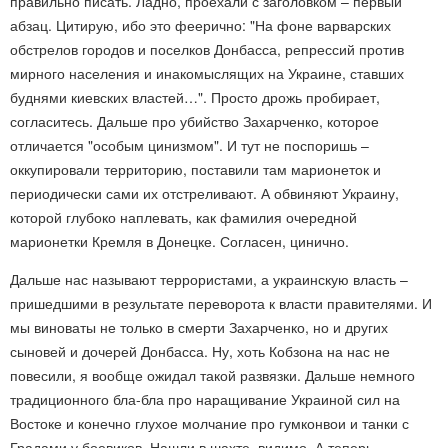
правильно писать. Ладно, проехали с заголовком – первый
абзац. Цитирую, ибо это феерично: "На фоне варварских
обстрелов городов и поселков Донбасса, репрессий против
мирного населения и инакомыслящих на Украине, ставших
буднями киевских властей…". Просто дрожь пробирает,
согласитесь. Дальше про убийство Захарченко, которое
отличается "особым цинизмом". И тут не поспоришь –
оккупировали территорию, поставили там марионеток и
периодически сами их отстреливают. А обвиняют Украину,
которой глубоко наплевать, как фамилия очередной
марионетки Кремля в Донецке. Согласен, цинично.
Дальше нас называют террористами, а украинскую власть –
пришедшими в результате переворота к власти правителями. И
мы виноваты не только в смерти Захарченко, но и других
сыновей и дочерей Донбасса. Ну, хоть Кобзона на нас не
повесили, я вообще ожидал такой развязки. Дальше немного
традиционного бла-бла про наращивание Украиной сил на
Востоке и конечно глухое молчание про гумконвои и танки с
Градами у боевиков. Нашли в шахте, видимо. А теперь