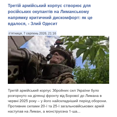
Третій армійський корпус створює для
російських окупантів на Лиманському
напрямку критичний дискомфорт: як це
вдалося, - Злий Одесит
п’ятниця, 7 серпень 2026, 21:16
Третій армійський корпус Збройних сил України було
розгорнуто на ділянці фронту від Борової до Лимана в
червні 2025 року – у його найскладніший період оборони.
Противник силами 20-ї та 25-ї загальновійськових армій
наступав на Лиман, а монструозна 1-ша...