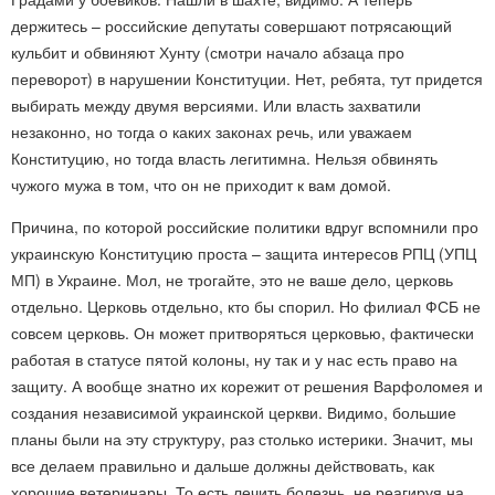
держитесь – российские депутаты совершают потрясающий
кульбит и обвиняют Хунту (смотри начало абзаца про
переворот) в нарушении Конституции. Нет, ребята, тут придется
выбирать между двумя версиями. Или власть захватили
незаконно, но тогда о каких законах речь, или уважаем
Конституцию, но тогда власть легитимна. Нельзя обвинять
чужого мужа в том, что он не приходит к вам домой.
Причина, по которой российские политики вдруг вспомнили про
украинскую Конституцию проста – защита интересов РПЦ (УПЦ
МП) в Украине. Мол, не трогайте, это не ваше дело, церковь
отдельно. Церковь отдельно, кто бы спорил. Но филиал ФСБ не
совсем церковь. Он может притворяться церковью, фактически
работая в статусе пятой колоны, ну так и у нас есть право на
защиту. А вообще знатно их корежит от решения Варфоломея и
создания независимой украинской церкви. Видимо, большие
планы были на эту структуру, раз столько истерики. Значит, мы
все делаем правильно и дальше должны действовать, как
хорошие ветеринары. То есть лечить болезнь, не реагируя на