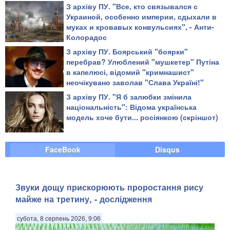
З архіву ПУ. "Все, кто связывался с
Украиной, особенно империи, сдыхали в
муках и кровавых конвульсиях", - Анти-
Колорадос
З архіву ПУ. Боярський "боярки"
перебрав? Улюблений "мушкетер" Путіна
в капелюсі, відомий "кримнашист"
неочікувано заволав "Слава Україні!"
З архіву ПУ. "Я б залюбки змінила
національність": Відома українська
модель хоче бути... росіянкою (скріншот)
FaceBook
Disqus
Звуки дощу прискорюють проростання рису
майже на третину, - дослідження
субота, 8 серпень 2026, 9:06