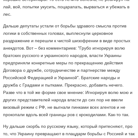
лай, вой, попытки укусить, поцарапать, вырваться и убежать в
лес.
Дальше депутаты устали от борьбы здравого смысла против
логики в собственных головах, выплеснули церковное
раздражение и перешли к чистой шизофрении в виде простых
анекдотов. Вот – без комментариев: "Грубо игнорируя волю
братских русского и украинского народов, власти Украины
предприняли конкретные меры по прекращению действия
Договора о дружбе, сотрудничестве и партнерстве между
Российской Федерацией и Украиной". Братские народы и
дружба с Градами и пытками. Прекрасно, добавить нечего.
Разве что в той же форме свое мнение: Игнорируя волю мою и
других представителей народа власти до сих пор не ввели
визовый режим с РФ, не выгнали пинками всех агентов и не
прокопали вдоль всей границы ров с крокодилами. Как-то так.
Ну дальше скорбь по русскому языку, который притесняют, про
то, что Украину превращают в плацдарм борьбы с Россией и так