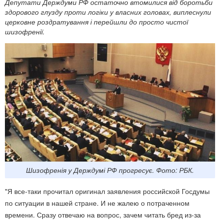
Депутати Держдуми РФ остаточно втомилися від боротьби
здорового глузду проти логіки у власних головах, виплеснули
церковне роздратування і перейшли до просто чистої
шизофренії.
Шизофренія у Держдумі РФ прогресує. Фото: РБК.
"Я все-таки прочитал оригинал заявления российской Госдумы
по ситуации в нашей стране. И не жалею о потраченном
времени. Сразу отвечаю на вопрос, зачем читать бред из-за