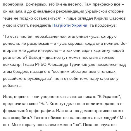
поребрика. Во-первых, это очень весело. Там прекрасно все –
он начала и до финальной рекомендации украинской стороне
"еще не поздно остановиться", - пише оглядач Кирило Сазонов
у своїй статті, передають
Патріоти України
, та продовжує:
"То есть чистая, неразбавленная эталонная чушь, которую
донесли, не расплескав – а чушь хороша, когда она полная. Во-
вторым мне даже интересно – а как они видят картинку нашей
реальности? Вывод – диагноз тут может поставить только
психиатр. Глава РНБО Александр Турчинов уже посмеялся над
этим бредом, назвав его "осенним обострением в головах
российского руководства", но я от себя тоже пару слов хочу
добавить.
Итак, первое – они упорно отказываются писать "В Украине",
предпочитая свое "На". Хотя тут дело не в политике даже, а в
формальной орфографии. Или они так демонстративно хотят
нас оскорбить? Так кто обижается на неадекватных людей? Мы
нет. Мы их сразу посылаем именно "на". Пока не научатся