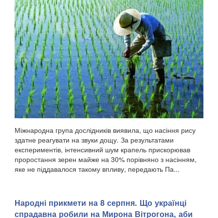
Міжнародна група дослідників виявила, що насіння рису
здатне реагувати на звуки дощу. За результатами
експериментів, інтенсивний шум крапель прискорював
проростання зерен майже на 30% порівняно з насінням,
яке не піддавалося такому впливу, передають Па...
Народні прикмети на 8 серпня. Що українці
спрадавна робили на Мирона Вітрогона, аби