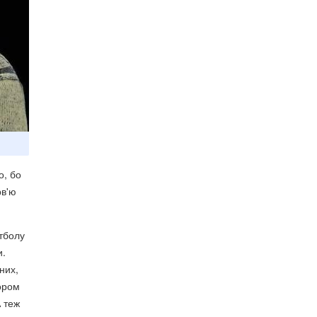
о, бо
рв'ю
утболу
и.
них,
тором
 теж