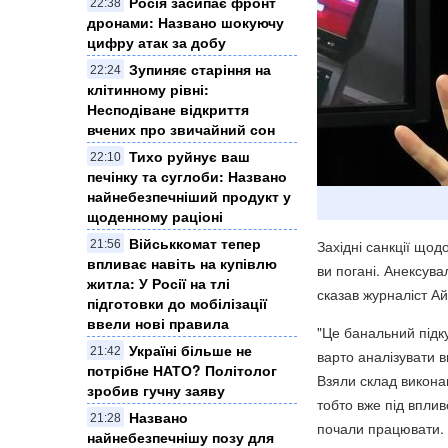
Росія засипає фронт
22:38
дронами: Названо шокуючу
цифру атак за добу
Зупиняє старіння на
22:24
клітинному рівні:
Несподіване відкриття
вчених про звичайний сон
Тихо руйнує ваш
22:10
печінку та суглоби: Названо
найнебезпечніший продукт у
щоденному раціоні
Військкомат тепер
Західні санкції щод
21:56
впливає навіть на купівлю
ви погані. Анексува
житла: У Росії на тлі
сказав журналіст 
підготовки до мобілізації
ввели нові правила
"Це банальний підку
Україні більше не
21:42
варто аналізувати в
потрібне НАТО? Політолог
Взяли склад виконав
зробив гучну заяву
тобто вже під вплив
Названо
21:28
почали працювати. 
найнебезпечнішу позу для