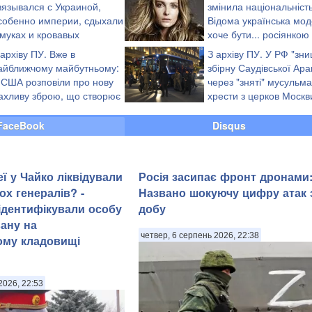
вязывался с Украиной,
змінила національність
собенно империи, сдыхали
Відома українська мо
 муках и кровавых
хоче бути... росіянкою
онвульсиях", - Анти-
(скріншот)
 архіву ПУ. Вже в
З архіву ПУ. У РФ "зн
айближчому майбутньому:
збірну Саудівської Арав
 США розповіли про нову
через "зняті" мусульм
ахливу зброю, що створює
хрести з церков Москв
осія
(відео)
FaceBook
Disqus
ї у Чайко ліквідували
Росія засипає фронт дронами
ох генералів? -
Названо шокуючу цифру атак 
 ідентифікували особу
добу
ану на
четвер, 6 серпень 2026, 22:38
ому кладовищі
2026, 22:53