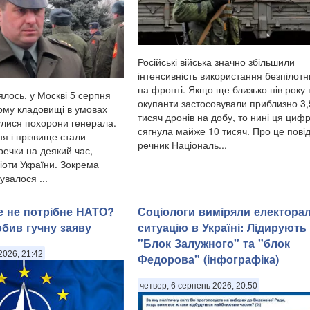
Російські війська значно збільшили
інтенсивність використання безпілотн
на фронті. Якщо ще близько пів року
ялось, у Москві 5 серпня
окупанти застосовували приблизно 3
ому кладовищі в умовах
тисяч дронів на добу, то нині ця циф
булися похорони генерала.
сягнула майже 10 тисяч. Про це пові
я і прізвище стали
речник Національ...
ечки на деякий час,
іоти України. Зокрема
сувалося ...
ше не потрібне НАТО?
Соціологи виміряли електора
обив гучну заяву
ситуацію в Україні: ​Лідирують
"Блок Залужного" та "блок
2026, 21:42
Федорова" (інфографіка)
четвер, 6 серпень 2026, 20:50