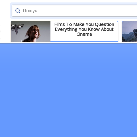
Films To Make You Question
Everything You Know About
Cinema
Детальніше