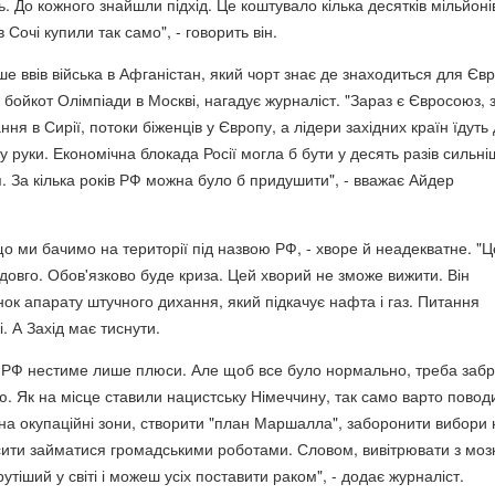
 До кожного знайшли підхід. Це коштувало кілька десятків мільйоні
 Сочі купили так само", - говорить він.
е ввів війська в Афганістан, який чорт знає де знаходиться для Єв
 бойкот Олімпіади в Москві, нагадує журналіст. "Зараз є Євросоюз, 
ння в Сирії, потоки біженців у Європу, а лідери західних країн їдуть
у руки. Економічна блокада Росії могла б бути у десять разів сильн
. За кілька років РФ можна було б придушити", - вважає Айдер
що ми бачимо на території під назвою РФ, - хворе й неадекватне. "Ц
довго. Обов'язково буде криза. Цей хворий не зможе вижити. Він
ок апарату штучного дихання, який підкачує нафта і газ. Питання
і. А Захід має тиснути.
 РФ нестиме лише плюси. Але щоб все було нормально, треба забр
ю. Як на місце ставили нацистську Німеччину, так само варто повод
 на окупаційні зони, створити "план Маршалла", заборонити вибори 
сити займатися громадськими роботами. Словом, вивітрювати з моз
рутіший у світі і можеш усіх поставити раком", - додає журналіст.