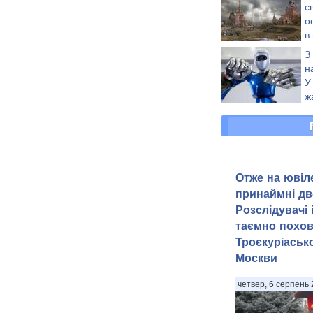
с
о
в
к
З
Колорадос
н
У
ж
Р
Отже на ювіле
принаймні дв
Розслідувачі
таємно похов
Троєкуріаськ
Москви
четвер, 6 серпень 