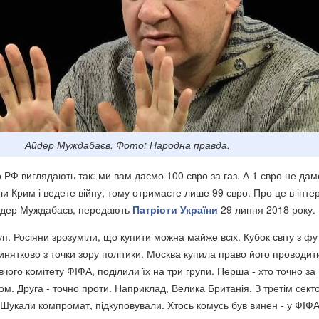
Айдер Муждабаєв. Фото: Народна правда.
о РФ виглядають так: ми вам даємо 100 євро за газ. А 1 євро не дам
ли Крим і ведете війну, тому отримаєте лише 99 євро. Про це в інте
Айдер Муждабаєв, передають
Патріоти України
29 липня 2018 року.
п. Росіяни зрозуміли, що купити можна майже всіх. Кубок світу з ф
инятково з точки зору політики. Москва купила право його проводит
чого комітету ФІФА, поділили їх на три групи. Перша - хто точно за 
ом. Друга - точно проти. Наприклад, Велика Британія. З третім сек
Шукали компромат, підкуповували. Хтось комусь був винен - у ФІФА