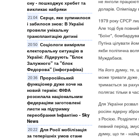
не янголи працюють.
сну - пошкоджує хребет та
доларів. Олімпіаду в
викликає набряки
Серце, яке зупинилося
21:04
1979 року СРСР лиш
і забилося знов: В Україні
Але тоді був повний
провели унікальну
"Боїнг", бомбардува
трансплантацію дитині
Путіна цілувати йом
Соціологи виміряли
20:50
якби політична воля
електоральну ситуацію в
Україні: ​Лідирують "Блок
Муждабаєв.
Залужного" та "блок
Федорова" (інфографіка)
На його думку, те, 
може тривати дуже 
Проросійський
20:36
функціонер дуже хоче на
тримається за рахун
новий термін: ФІФА
полягає тільки в час
розсилала національним
федераціям заготовлені
Для України розвал
листи на підтримку
росіян ядерну збро
переобрання Інфантіно - Sky
з Росією. Розділити
News
певний період, зму
Для Росії мобілізація
20:22
думку, що ти - найк
за теперішніх умов стане