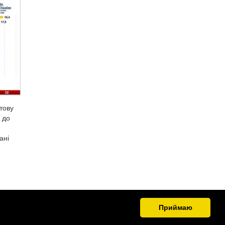
отову
 до
ані
Приймаю
.org.ua