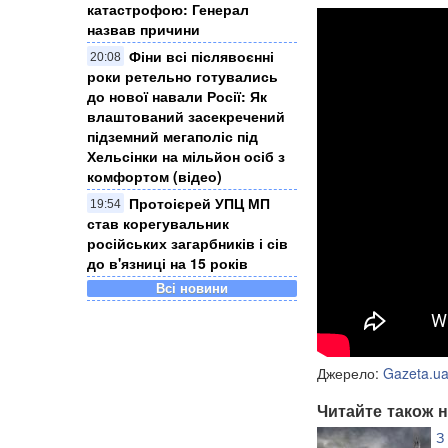
катастрофою: Генерал
назвав причини
Фіни всі післявоєнні
20:08
роки ретельно готувались
до нової навали Росії: Як
влаштований засекречений
підземний мегаполіс під
Хельсінки на мільйон осіб з
комфортом (відео)
Протоієрей УПЦ МП
19:54
став корегувальник
російських загарбників і сів
до в'язниці на 15 років
Всі новини
Джерело:
Gazeta.u
Читайте також н
З