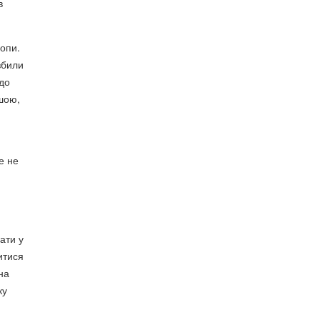
в
ропи.
збили
 до
ішою,
е не
ати у
итися
на
ку