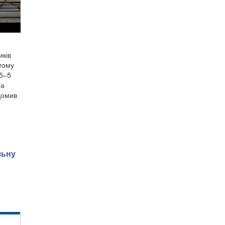
иків
 тому
,5–5
ра
домив
льну