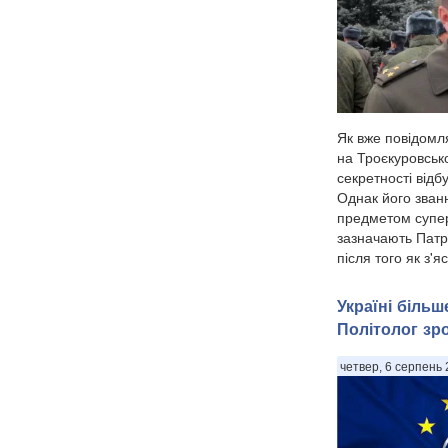
Як вже повідомл
на Троєкуровськ
секретності від
Однак його званн
предметом супер
зазначають Патр
після того як з'я
Україні біль
Політолог зр
четвер, 6 серпень 