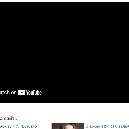
a
а сайті:
 архіву ПУ. "Все, кто
З архіву ПУ. "Я б залю