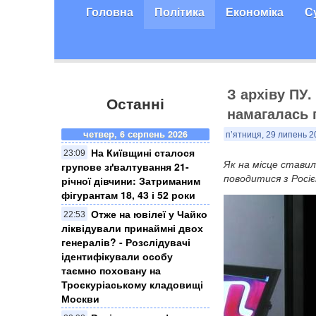
Головна
Політика
Економіка
С
З архіву ПУ.
Останні
намагалась 
четвер, 6 серпень 2026
п’ятниця, 29 липень 2
На Київщині сталося
23:09
Як на місце ставил
групове зґвалтування 21-
поводитися з Росіє
річної дівчини: Затриманим
фігурантам 18, 43 і 52 роки
Отже на ювілеї у Чайко
22:53
ліквідували принаймні двох
генералів? - Розслідувачі
ідентифікували особу
таємно поховану на
Троєкуріаському кладовищі
Москви