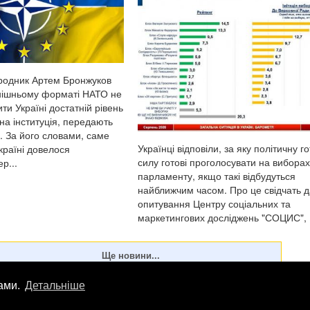
родник Артем Бронжуков
нішньому форматі НАТО не
ти Україні достатній рівень
на інституція, передають
. За його словами, саме
Українці відповіли, за яку політичну г
країні довелося
силу готові проголосувати на виборах
р...
парламенту, якщо такі відбудуться
найближчим часом. Про це свідчать д
опитування Центру соціальних та
маркетингових досліджень "СОЦИС",
передають Патріоти України. Т...
лами.
Детальніше
лама
info
@
patrioty