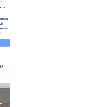
":
дель
ищили"
ії
анами
и
:
за