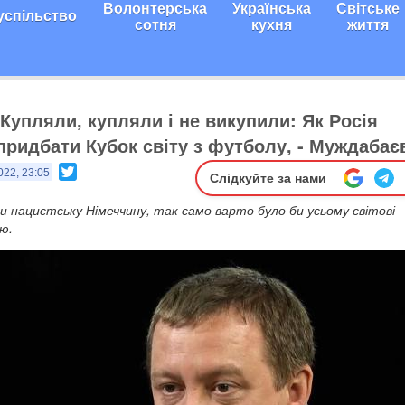
Волонтерська
Українська
Світське
успільство
сотня
кухня
життя
 Купляли, купляли і не викупили: Як Росія
придбати Кубок світу з футболу, - Муждабає
Twitter
022, 23:05
Слідкуйте за нами
и нацистську Німеччину, так само варто було би усьому світові
ю.