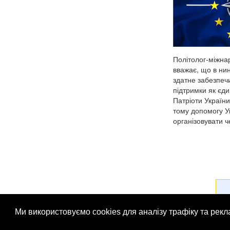
Політолог-міжна
вважає, що в ни
здатне забезпечи
підтримки як єди
Патріоти України
тому допомогу У
організовувати че
Ми використовуємо cookies для аналізу трафіку та рек
© Патріоти України 2026
Правова інформація
Рек