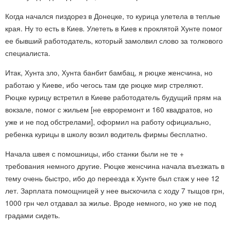
Когда начался пиздорез в Донецке, то курица улетела в теплые
края. Ну то есть в Киев. Улететь в Киев к проклятой Хунте помог
ее бывший работодатель, который замолвил слово за толкового
специалиста.
Итак, Хунта зло, Хунта банбит бамбац, я рюцке женсчина, но
работаю у Киеве, ибо чегось там где рюцке мир стреляют.
Рюцке курицу встретил в Киеве работодатель будущий прям на
вокзале, помог с жильем [не евроремонт и 160 квадратов, но
уже и не под обстрелами], оформил на работу официально,
ребенка курицы в школу возил водитель фирмы бесплатно.
Начала швея с помошницы, ибо станки были не те +
требования немного другие. Рюцке женсчина начала въезжать в
тему очень быстро, ибо до переезда к Хунте был стаж у нее 12
лет. Зарплата помощницей у нее выскочила с ходу 7 тыщов грн,
1000 грн чел отдавал за жилье. Вроде немного, но уже не под
градами сидеть.