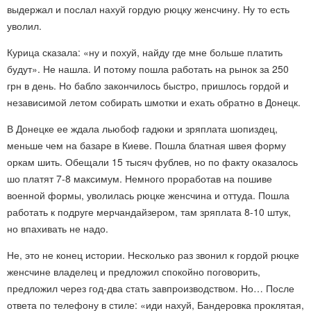
выдержал и послал нахуй гордую рюцку женсчину. Ну то есть
уволил.
Курица сказала: «ну и похуй, найду где мне больше платить
будут». Не нашла. И потому пошла работать на рынок за 250
грн в день. Но бабло закончилось быстро, пришлось гордой и
независимой летом собирать шмотки и ехать обратно в Донецк.
В Донецке ее ждала льюбоф гадюки и зряплата шопиздец,
меньше чем на базаре в Киеве. Пошла блатная швея форму
оркам шить. Обещали 15 тысяч фублев, но по факту оказалось
шо платят 7-8 максимум. Немного проработав на пошиве
военной формы, уволилась рюцке женсчина и оттуда. Пошла
работать к подруге мерчандайзером, там зряплата 8-10 штук,
но впахивать не надо.
Не, это не конец истории. Несколько раз звонил к гордой рюцке
женсчине владелец и предложил спокойно поговорить,
предложил через год-два стать завпроизводством. Но… После
ответа по телефону в стиле: «иди нахуй, Бандеровка проклятая,