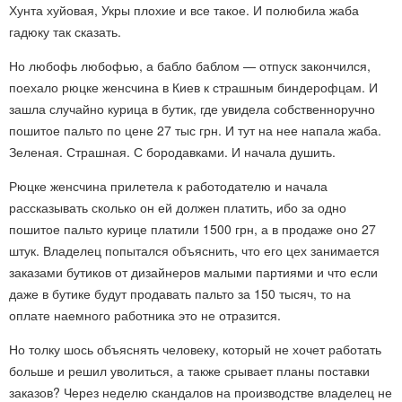
Хунта хуйовая, Укры плохие и все такое. И полюбила жаба
гадюку так сказать.
Но любофь любофью, а бабло баблом — отпуск закончился,
поехало рюцке женсчина в Киев к страшным биндерофцам. И
зашла случайно курица в бутик, где увидела собственноручно
пошитое пальто по цене 27 тыс грн. И тут на нее напала жаба.
Зеленая. Страшная. С бородавками. И начала душить.
Рюцке женсчина прилетела к работодателю и начала
рассказывать сколько он ей должен платить, ибо за одно
пошитое пальто курице платили 1500 грн, а в продаже оно 27
штук. Владелец попытался объяснить, что его цех занимается
заказами бутиков от дизайнеров малыми партиями и что если
даже в бутике будут продавать пальто за 150 тысяч, то на
оплате наемного работника это не отразится.
Но толку шось объяснять человеку, который не хочет работать
больше и решил уволиться, а также срывает планы поставки
заказов? Через неделю скандалов на производстве владелец не