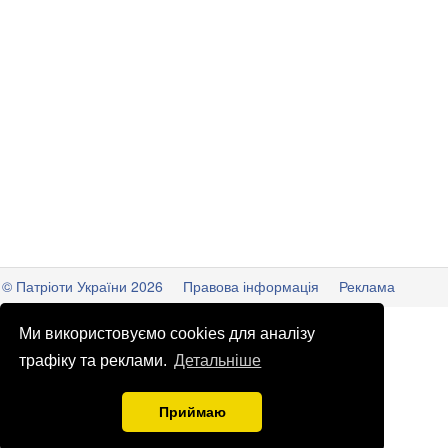
© Патріоти України 2026
Правова інформація
Реклама
info
@
patrioty.org.ua
Ми використовуємо cookies для аналізу
трафіку та реклами.
Детальніше
Приймаю