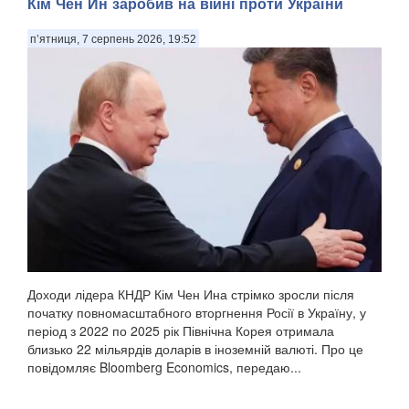
Кім Чен Ин заробив на війні проти України
п’ятниця, 7 серпень 2026, 19:52
Доходи лідера КНДР Кім Чен Ина стрімко зросли після
початку повномасштабного вторгнення Росії в Україну, у
період з 2022 по 2025 рік Північна Корея отримала
близько 22 мільярдів доларів в іноземній валюті. Про це
повідомляє Bloomberg Economics, передаю...