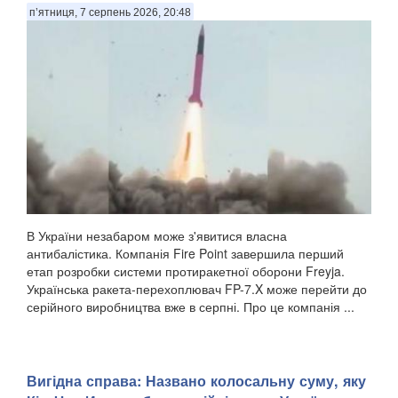
п’ятниця, 7 серпень 2026, 20:48
В України незабаром може з'явитися власна
антибалістика. Компанія Fire Point завершила перший
етап розробки системи протиракетної оборони Freyja.
Українська ракета-перехоплювач FP-7.X може перейти до
серійного виробництва вже в серпні. Про це компанія ...
Вигідна справа: Названо колосальну суму, яку