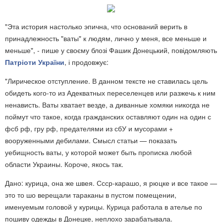
"Эта история настолько эпична, что оснований верить в
принадлежность "ваты" к людям, лично у меня, все меньше и
меньше", - пише у своєму блозі Фашик Донецький, повідомляють
Патріоти України
, і продовжує:
"Лирическое отступление. В данном тексте не ставилась цель
обидеть кого-то из Адекватных переселенцев или разжечь к ним
ненависть. Ваты хватает везде, а диванные хомяки никогда не
поймут что такое, когда гражданских оставляют один на один с
фсб рф, гру рф, предателями из сбУ и мусорами +
вооруженными дебилами. Смысл статьи — показать
уебищность ваты, у которой может быть прописка любой
области Украины. Короче, якось так.
Дано: курица, она же швея. Ссср-карашо, я рюцке и все такое —
это то шо верещали тараканы в пустом помещении,
именуемым головой у курицы. Курица работала в ателье по
пошиву одежды в Донецке, неплохо зарабатывала.