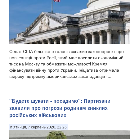
Сенат США більшістю голосів схвалив законопроєкт про
нові санкції проти Росії, який має посилити економічний
тиск на Москву та обмежити можливості Кремля
фінансувати війну проти України. Ініціатива отримала
широку підтримку американських законодавців -...
"Будете шукати - посадимо": Партизани
заявили про погрози родинам зниклих
російських військових
п’ятниця, 7 серпень 2026, 22:26