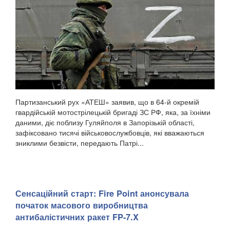
Партизанський рух «АТЕШ» заявив, що в 64-й окремій
гвардійській мотострілецькій бригаді ЗС РФ, яка, за їхніми
даними, діє поблизу Гуляйполя в Запорізькій області,
зафіксовано тисячі військовослужбовців, які вважаються
зниклими безвісти, передають Патрі...
Сенсаційний старт: Fire Point анонсувала
початок масового виробництва
антибалістичних ракет FP-7.X