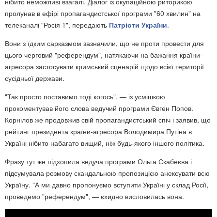
нібито неможливі взагалі. Діалог із окупаційною риторикою
пролунав в ефірі пропагандистської програми "60 хвилин" на
телеканалі "Росія 1"
, передають
Патріоти України
.
Вони з їдким сарказмом зазначили, що не проти провести для
цього черговий "референдум", натякаючи на бажання країни-
агресора застосувати кримський сценарій щодо всієї території
сусідньої держави.
"Так просто поставимо тоді когось", — із усмішкою
прокоментував його слова ведучий програми Євген Попов.
Корнілов же продовжив свій пропагандистський спіч і заявив, що
рейтинг президента країни-агресора Володимира Путіна в
Україні нібито набагато вищий, ніж будь-якого іншого політика.
Фразу тут же підхопила ведуча програми Ольга Скабеєва і
підсумувала розмову скандальною пропозицією анексувати всю
Україну. "А ми давно пропонуємо вступити Україні у склад Росії,
проведемо "референдум", — єхидно висловилась вона.