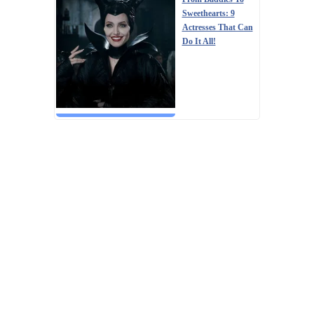
Sweethearts: 9
Actresses That Can
Do It All!