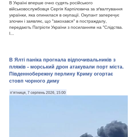
В Україні вперше очно судять російського
військовослужбовця Сергія Карпіловича за зґвалтування
українки, яка опинилася в окупації. Окупант заперечує
злочин і заявляє, що "закохався" в постраждалу,
передають Патріоти України з посиланням на "Слідства.
І...
​В Ялті паніка прогнала відпочивальників з
пляжів - морський дрон атакували порт міста.
Південнобережну перлину Криму огортає
стовп чорного диму
п’ятниця, 7 серпень 2026, 15:00