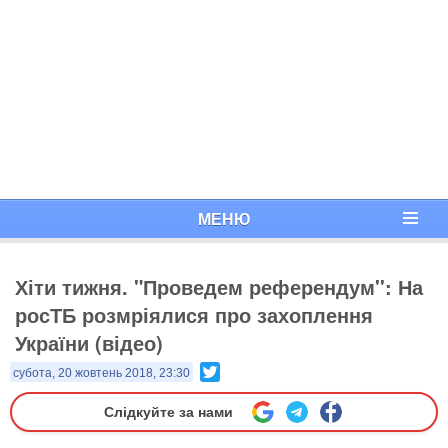
МЕНЮ
Хіти тижня. "Проведем референдум'': На
росТБ розмріялися про захоплення
України (відео)
Twitter
субота, 20 жовтень 2018, 23:30
Слідкуйте за нами