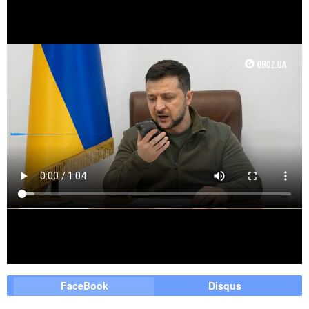
FaceBook
Disqus