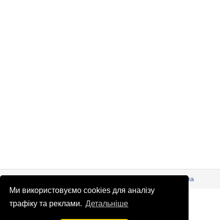
© Патріоти України 2026
Правова інформація
Реклама
Ми використовуємо cookies для аналізу
info
@
patrioty.org.ua
трафіку та реклами.
Детальніше