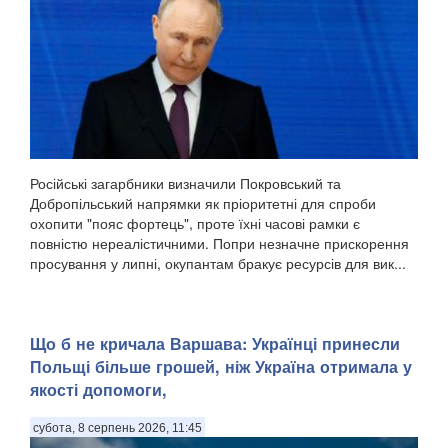
Російські загарбники визначили Покровський та
Добропільський напрямки як пріоритетні для спроби
охопити "пояс фортець", проте їхні часові рамки є
повністю нереалістичними. Попри незначне прискорення
просування у липні, окупантам бракує ресурсів для вик...
Що б не кричала Варшава: Українці принесли
Польщі більше грошей, ніж Україна отримала у
якості допомоги,
субота, 8 серпень 2026, 11:45