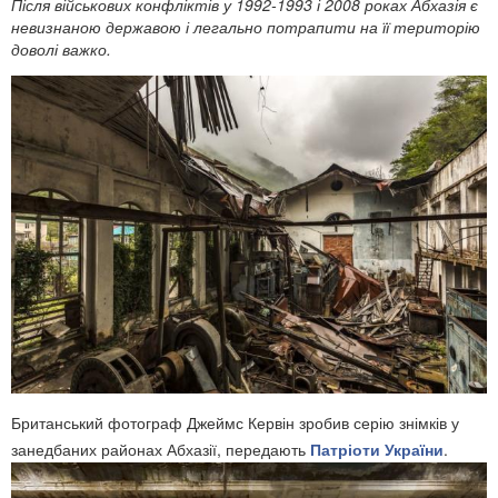
Після військових конфліктів у 1992-1993 і 2008 роках Абхазія є
невизнаною державою і легально потрапити на її територію
доволі важко.
Британський фотограф Джеймс Кервін зробив серію знімків у
занедбаних районах Абхазії, передають
Патріоти України
.