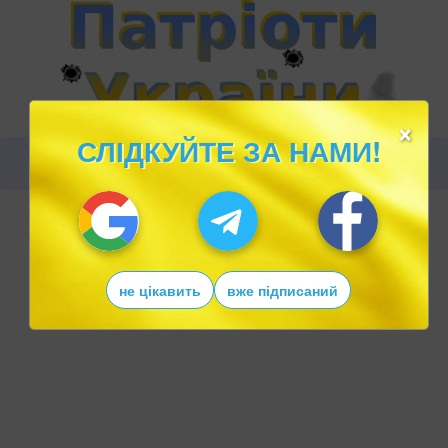
×
СЛІДКУЙТЕ ЗА НАМИ!
не цікавить
вже підписаний