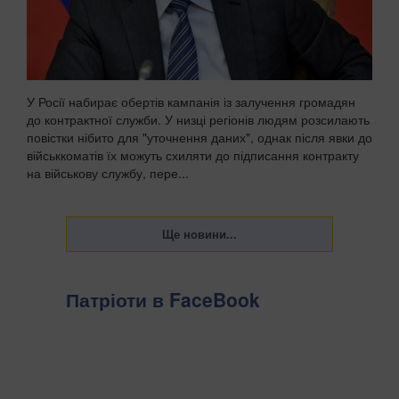
У Росії набирає обертів кампанія із залучення громадян
до контрактної служби. У низці регіонів людям розсилають
повістки нібито для "уточнення даних", однак після явки до
військкоматів їх можуть схиляти до підписання контракту
на військову службу, пере...
Патріоти в FaceBook