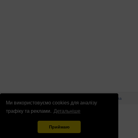
© Патріоти України 2026
Правова інформація
Реклама
Ми використовуємо cookies для аналізу
info
@
patrioty.org.ua
трафіку та реклами.
Детальніше
Приймаю