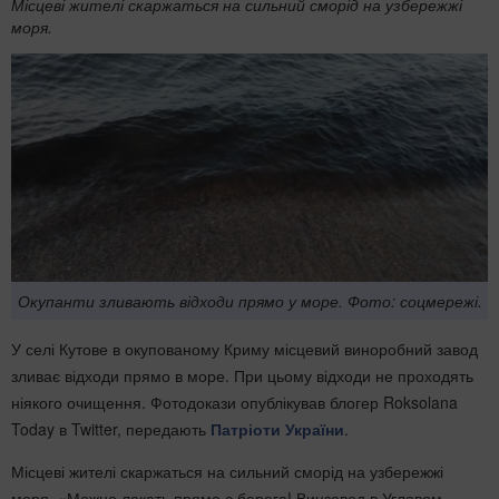
Місцеві жителі скаржаться на сильний сморід на узбережжі
моря.
Окупанти зливають відходи прямо у море. Фото: соцмережі.
У селі Кутове в окупованому Криму місцевий виноробний завод
зливає відходи прямо в море. При цьому відходи не проходять
ніякого очищення. Фотодокази опублікував блогер Roksolana
Today в Twitter, передають
Патріоти України
.
Місцеві жителі скаржаться на сильний сморід на узбережжі
моря. «Можно лакать прямо с берега! Винзавод в Угловом