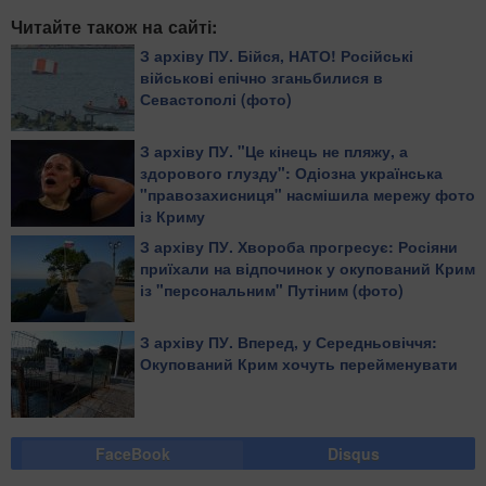
Читайте також на сайті:
З архіву ПУ. Бійся, НАТО! Російські
військові епічно зганьбилися в
Севастополі (фото)
З архіву ПУ. "Це кінець не пляжу, а
здорового глузду": Одіозна українська
"правозахисниця" насмішила мережу фото
із Криму
З архіву ПУ. Хвороба прогресує: Росіяни
приїхали на відпочинок у окупований Крим
із "персональним" Путіним (фото)
З архіву ПУ. Вперед, у Середньовіччя:
Окупований Крим хочуть перейменувати
FaceBook
Disqus