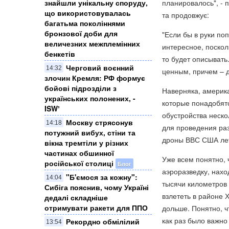
знайшли унікальну споруду,
планировалось", - 
що використовувалась
та продовжує:
багатьма поколіннями
бронзової доби для
"Если бы в руки по
величезних межплемінних
интересное, поскол
бенкетів
то будет описывать
Черговий воєнний
14:32
ценным, причем – д
злочин Кремля: ​РФ формує
бойові підрозділи з
Наверняка, америк
українських полонених, -
которые понадобятс
ISWʼ
обустройства неск
Москву стрясонув
14:18
для проведения ра
потужний вибух, стіни та
дроны ВВС США лет
вікна тремтіли у різних
частинах обшинної
Уже всем понятно, 
російської столиці
Блог
аэроразведку, нахо
"Б'ємося за кожну":
14:04
тысячи километров
Сибіга пояснив, чому Україні
взлететь в районе 
дедалі складніше
отримувати ракети для ППО
дольше. Понятно, ч
как раз было важно
Рекордно обмілілий
13:54