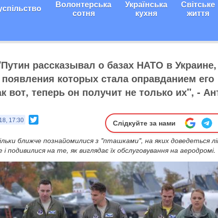
Волонтерська
Українська
Світське
успільство
сотня
кухня
життя
 "Путин рассказывал о базах НАТО в Украине,
 появления которых стала оправданием его
к вот, теперь он получит не только их", - Ан
Twitter
18, 17:30
Слідкуйте за нами
тільки ближче познайомилися з "пташками", на яких доведеться 
е і подивилися на те, як виглядає їх обслуговування на аеродромі.