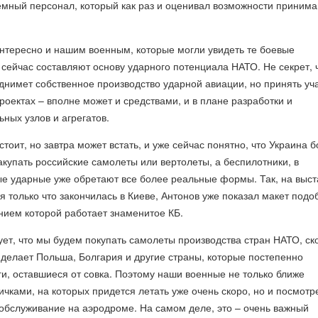
земный персонал, который как раз и оценивал возможности прини
интересно и нашим военным, которые могли увидеть те боевые
 сейчас составляют основу ударного потенциала НАТО. Не секрет, 
днимет собственное производство ударной авиации, но принять уч
оектах – вполне может и средствами, и в плане разработки и
ьных узлов и агрегатов.
стоит, но завтра может встать, и уже сейчас понятно, что Украина 
закупать российские самолеты или вертолеты, а беспилотники, в
ые ударные уже обретают все более реальные формы. Так, на выст
я только что закончилась в Киеве, Антонов уже показал макет подо
нием которой работает знаменитое КБ.
дует, что мы будем покупать самолеты производства стран НАТО, ск
о делает Польша, Болгария и другие страны, которые постепенно
и, оставшиеся от совка. Поэтому наши военные не только ближе
ичками, на которых придется летать уже очень скоро, но и посмотр
х обслуживание на аэродроме. На самом деле, это – очень важный