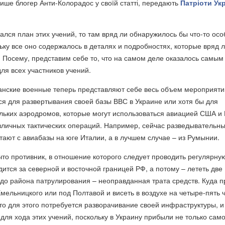
пише блогер Анти-Колорадос у своїй статті, передають
Патріоти Ук
пался план этих учений, то там вряд ли обнаружилось бы что-то ос
ьку все оно содержалось в деталях и подробностях, которые вряд л
. Посему, представим себе то, что на самом деле оказалось самым
ля всех участников учений.
анские военные теперь представляют себе весь объем мероприяти
я для развертывания своей базы ВВС в Украине или хотя бы для
ольких аэродромов, которые могут использоваться авиацией США и
зличных тактических операций. Например, сейчас разведывательн
ают с авиабазы на юге Италии, а в лучшем случае – из Румынии.
что противник, в отношение которого следует проводить регулярну
дится за северной и восточной границей РФ, а потому – лететь две
 до района патрулирования – неоправданная трата средств. Куда 
Хмельницкого или под Полтавой и висеть в воздухе на четыре-пять 
то для этого потребуется разворачивание своей инфраструктуры, и
 для хода этих учений, поскольку в Украину прибыли не только сам