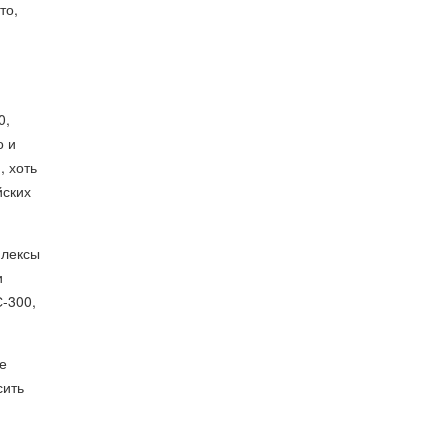
то,
0,
о и
, хоть
йских
плексы
и
-300,
е
сить