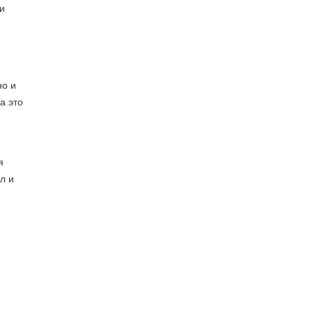
ти
но и
а это
я
л и