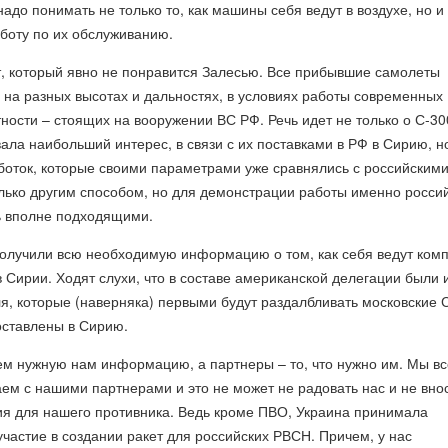
адо понимать не только то, как машины себя ведут в воздухе, но и 
аботу по их обслуживанию.
, который явно не понравится Залесью. Все прибывшие самолеты
на разных высотах и дальностях, в условиях работы современных
тности – стоящих на вооружении ВС РФ. Речь идет не только о С-30
вала наибольший интерес, в связи с их поставками в РФ в Сирию, н
оток, которые своими параметрами уже сравнялись с российскими
лько другим способом, но для демонстрации работы именно росси
ь вполне подходящими.
получили всю необходимую информацию о том, как себя ведут ком
 Сирии. Ходят слухи, что в составе американской делегации были 
, которые (наверняка) первыми будут раздалбливать московские С
оставлены в Сирию.
ем нужную нам информацию, а партнеры – то, что нужно им. Мы вс
ем с нашими партнерами и это не может не радовать нас и не вно
ия для нашего противника. Ведь кроме ПВО, Украина принимала
частие в создании ракет для российских РВСН. Причем, у нас