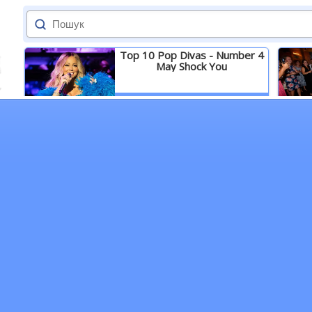
Top 10 Pop Divas - Number 4
May Shock You
Детальніше