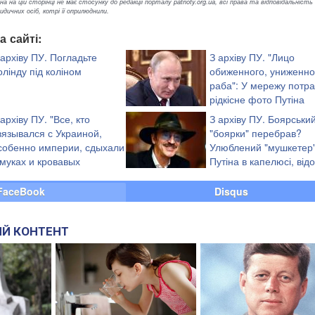
а на цій сторінці не має стосунку до редакції порталу patrioty.org.ua, всі права та відповідальність
ичних осіб, котрі її оприлюднили.
а сайті:
 архіву ПУ. Погладьте
З архіву ПУ. "Лицо
олінду під коліном
обиженного, униженно
раба": У мережу потр
рідкісне фото Путіна
 архіву ПУ. "Все, кто
З архіву ПУ. Боярськи
вязывался с Украиной,
"боярки" перебрав?
собенно империи, сдыхали
Улюблений "мушкетер
 муках и кровавых
Путіна в капелюсі, від
онвульсиях", - Анти-
"кримнашист" неочіку
заволав "Слава Україні!"
FaceBook
Disqus
Й КОНТЕНТ