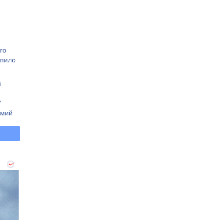
го
апило
й
"
омий
вано