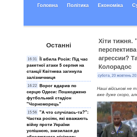
Головна
Політика
Економіка
С
Хіти тижня.
Останні
перспектива
агрессии? Та
Її вбила Росія: Під час
16:31
ракетної атаки 5 серпня на
Колорадос
станції Квітнева загинула
субота, 20 жовтень 20
залізничниця
Ворог вдарив по
16:22
Наші військові не 
серцю Одеси: Пошкоджено
вже дуже скоро, ал
футбольний стадіон
"Чорноморець"
"А что случілась-та?":
15:56
Частка росіян, які вважають
війну проти України
успішною, знизилася до
абсолютного мінімуму