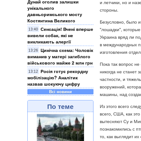
Дунай оголив залишки
и летчики, но и на
унікального
стороны.
давньоримського мосту
Костянтина Великого
Безусловно, было 
Сенсація! Вчені вперше
"лошадки", которые
13:40
вивели собак, які не
Украина вряд ли по
викликають алергії
в международных пр
Цинічна схема: Чоловік
13:26
изготовления отдел
виманив у матері загиблого
військового майже 2 млн грн
Пока так вопрос не 
Росія готує рекордну
никогда не станет 
13:12
мобілізацію? Аналітик
частности, и тяжел
назвав шокуючу цифру
вооружений, котора
Всі новини
машины, над созда
По теме
Из этого всего сле
всего, США, как эт
вытесняют Су и Миг
познакомились с пт
то, как выглядит и