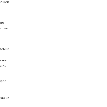
мающей
что
астие
больше
авке
бной
орее
ели на