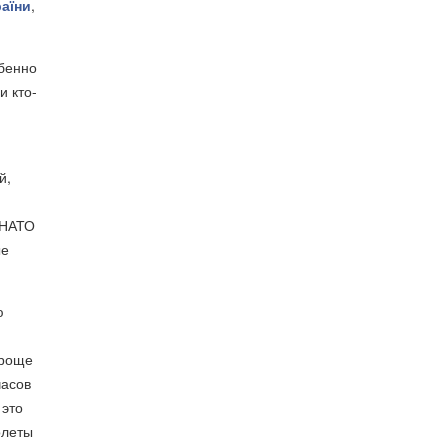
раїни
,
обенно
и кто-
й,
 НАТО
ые
ю
проще
часов
 это
олеты