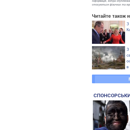
Інформація, котра опублікован
стосуються фізичних та юрид
Читайте також н
З
К
З
с
о
в
к
Колорадос
СПОНСОРСЬКИ