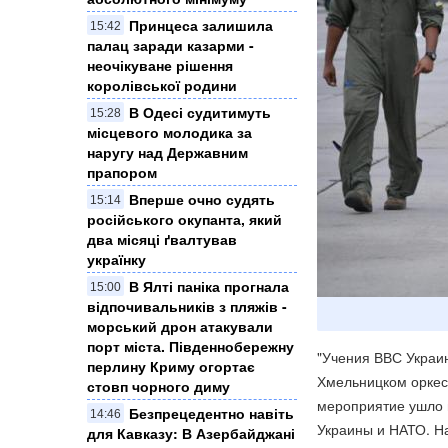
Принцеса залишила
15:42
палац заради казарми -
неочікуване рішення
королівської родини
В Одесі судитимуть
15:28
місцевого молодика за
наругу над Державним
прапором
Вперше очно судять
15:14
російського окупанта, який
два місяці ґвалтував
українку
​В Ялті паніка прогнала
15:00
відпочивальників з пляжів -
морський дрон атакували
порт міста. Південнобережну
"Учения ВВС Украи
перлину Криму огортає
Хмельницком оркес
стовп чорного диму
мероприятие ушло 
Безпрецедентно навіть
14:46
Украины и НАТО. На
для Кавказу: В Азербайджані