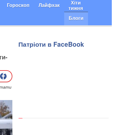
Хіти
Гороскоп
Лайфхак
тижня
Блоги
Патріоти в FaceBook
ти-
літати