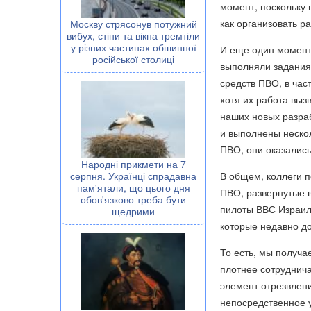
момент, поскольку н
как организовать р
Москву стрясонув потужний
вибух, стіни та вікна тремтіли
у різних частинах обшинної
И еще один момент
російської столиці
выполняли задания 
средств ПВО, в час
хотя их работа выз
наших новых разраб
и выполнены неско
ПВО, они оказалис
Народні прикмети на 7
серпня. Українці спрадавна
В общем, коллеги 
пам'ятали, що цього дня
ПВО, развернутые в
обов'язково треба бути
пилоты ВВС Израиля
щедрими
которые недавно д
То есть, мы получа
плотнее сотруднича
элемент отрезвлен
непосредственное у