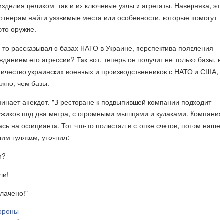
изделия целиком, так и их ключевые узлы и агрегаты. Наверняка, э
ртнерам найти уязвимые места или особенности, которые помогут
это оружие.
-то рассказывал о базах НАТО в Украине, перспектива появления
вданием его агрессии? Так вот, теперь он получит не только базы, 
ичество украинских военных и производственников с НАТО и США, 
ажно, чем базы.
минает анекдот. "В ресторане к подвыпившей компании подходит
ужиков под два метра, с огромными мышцами и кулаками. Компани
ась на официанта. Тот что-то полистал в стопке счетов, потом наше
им гулякам, уточнил:
и?
ли!
лачено!"
ороны