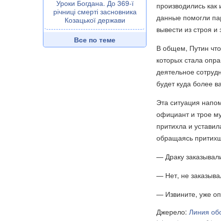
Уроки Богдана. До 369-ї
производились как 
річниці смерті засновника
данные помогли па
Козацької держави
вывести из строя и 
Все по теме
В общем, Путин что
которых стала опра
деятельное сотрудн
будет куда более в
Эта ситуация напо
официант и трое м
притихла и уставил
обращаясь притихш
— Драку заказывал
— Нет, не заказыва
— Извините, уже оп
Джерело:
Линия об