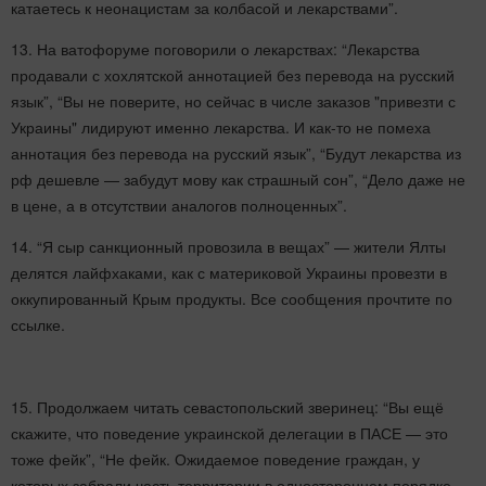
катаетесь к неонацистам за колбасой и лекарствами”.
13. На ватофоруме поговорили о лекарствах: “Лекарства
продавали с хохлятской аннотацией без перевода на русский
язык”, “Вы не поверите, но сейчас в числе заказов "привезти с
Украины" лидируют именно лекарства. И как-то не помеха
аннотация без перевода на русский язык”, “Будут лекарства из
рф дешевле — забудут мову как страшный сон”, “Дело даже не
в цене, а в отсутствии аналогов полноценных”.
14. “Я сыр санкционный провозила в вещах” — жители Ялты
делятся лайфхаками, как с материковой Украины провезти в
оккупированный Крым продукты. Все сообщения прочтите по
ссылке.
15. Продолжаем читать севастопольский зверинец: “Вы ещё
скажите, что поведение украинской делегации в ПАСЕ — это
тоже фейк”, “Не фейк. Ожидаемое поведение граждан, у
которых забрали часть территории в одностороннем порядке.