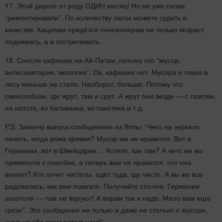
17. Этой дороге от роду ОДИН месяц! Но её уже снова
“ремонтировали”. По количеству латок можете судить о
качестве. Кацапам придётся пенсионерам не только возраст
поднимать, а и отстреливать.
18. Снесли кафешки на Ай-Петри, потому что “мусор,
антисанитария, экология”. Ок, кафешек нет. Мусора и говна в
лесу меньше не стало. Наоборот, больше. Потому что
свинособаки, где жрут, там и срут. А жрут они везде — с газетки,
на капоте, из багажника, из пакетика и т.д.
P.S. Закончу выпуск сообщением из Ялты: “Чего на зеркало
пенять, когда рожа кривая? Мусор им не нравится. Вот в
Германии, вот в Швейцарии… Хотите, как там? А чего же вы
примкнули к помойке, а теперь вам не нравится, что она
воняет? Кто хочет чистоты, идет туда, где чисто. А вы же все
радовались, как вам повезло. Получайте сполна. Германии
захотели — там не воруют! А ворам так и надо. Мало вам еще
грязи”. Это сообщение не только и даже не столько о мусоре,
сколько обо всем остальном!"