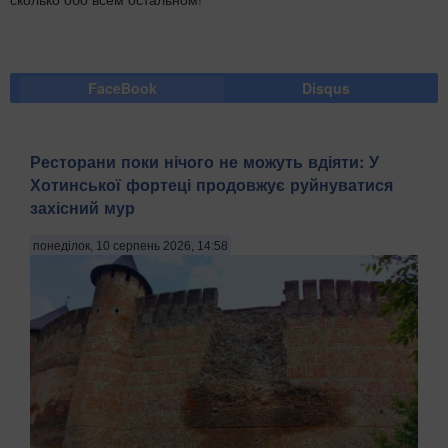
FaceBook
Disqus
Ресторани поки нічого не можуть вдіяти: У
Хотинської фортеці продовжує руйнуватися
захісний мур
понеділок, 10 серпень 2026, 14:58