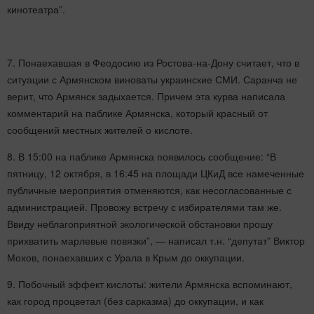
кинотеатра”.
7. Понаехавшая в Феодосию из Ростова-на-Дону считает, что в
ситуации с Армянском виноваты украинские СМИ. Саранча не
верит, что Армянск задыхается. Причем эта курва написала
комментарий на паблике Армянска, который красный от
сообщений местных жителей о кислоте.
8. В 15:00 на паблике Армянска появилось сообщение: “В
пятницу, 12 октября, в 16:45 на площади ЦКиД все намеченные
публичные мероприятия отменяются, как несогласованные с
администрацией. Провожу встречу с избирателями там же.
Ввиду неблагоприятной экологической обстановки прошу
прихватить марлевые повязки”, — написал т.н. “депутат” Виктор
Мохов, понаехавших с Урала в Крым до оккупации.
9. Побочный эффект кислоты: жители Армянска вспоминают,
как город процветал (без сарказма) до оккупации, и как