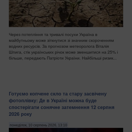
Через потепління та тривалі посухи Україна в
майбутньому може зіткнутися зі значним скороченням
водних ресурсів. За прогнозом метеоролога Віталія
Шпига, стік українських річок може зменшитися на 25% і
більше, передають Патріоти України. Найбільші ризик...
Готуємо копчене скло та стару засвічену
фотоплівку: Де в Україні можна буде
спостерігати сонячне затемнення 12 серпня
2026 року
понеділок, 10 серпень 2026, 13:10