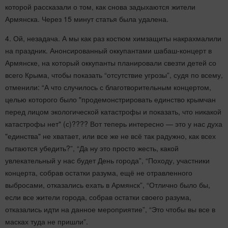
которой рассказали о том, как снова задыхаются жители
Армянска. Через 15 минут статья была удалена.
4. Ой, незадача. А мы как раз костюм химзащиты накрахмалили
на праздник. Анонсированный оккупантами шабаш-концерт в
Армянске, на который оккупанты планировали свезти детей со
всего Крыма, чтобы показать “отсутствие угрозы”, судя по всему,
отменили: “А что случилось с благотворительным концертом,
целью которого было "продемонстрировать единство крымчан
перед лицом экологической катастрофы и показать, что никакой
катастрофы нет" (с)???? Вот теперь интересно — это у нас духа
"единства" не хватает, или все же не всё так радужно, как всех
пытаются убедить?”, “Да ну это просто жесть, какой
увлекательный у нас будет День города”, “Походу, участники
концерта, собрав остатки разума, ещё не отравленного
выбросами, отказались ехать в Армянск”, “Отлично было бы,
если все жители города, собрав остатки своего разума,
отказались идти на данное мероприятие”, “Это чтобы вы все в
масках туда не пришли”.