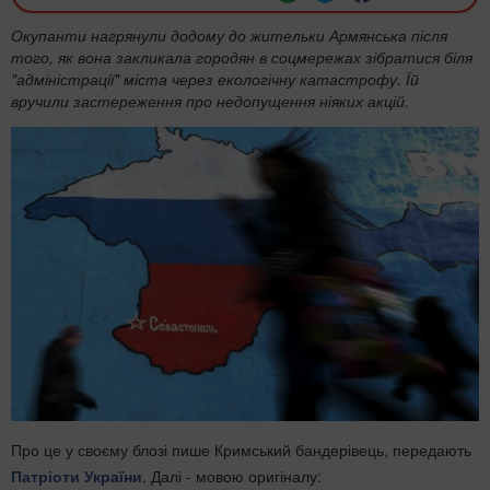
Окупанти нагрянули додому до жительки Армянська після
того, як вона закликала городян в соцмережах зібратися біля
"адміністрації" міста через екологічну катастрофу. Їй
вручили застереження про недопущення ніяких акцій.
Про це у своєму блозі пише Кримський бандерівець, передають
Патріоти України
. Далі - мовою оригіналу: