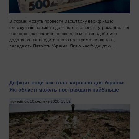
В Україні можуть провести масштабну верифікацію
одержувачів пенсій та довічного грошового утримання. Під
час перевірок частині пенсіонерів може знадобитися
додатково підтвердити право на отримання виплат,
передають Патріоти України. Якщо необхідні доку...
Дефіцит води вже стає загрозою для України:
Які області можуть постраждати найбільше
понеділок, 10 серпень 2026, 13:52