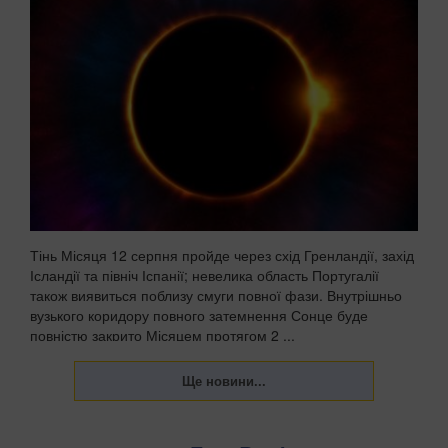
Тінь Місяця 12 серпня пройде через схід Гренландії, захід
Ісландії та північ Іспанії; невелика область Португалії
також виявиться поблизу смуги повної фази. Внутрішньо
вузького коридору повного затемнення Сонце буде
повністю закрито Місяцем протягом 2 ...