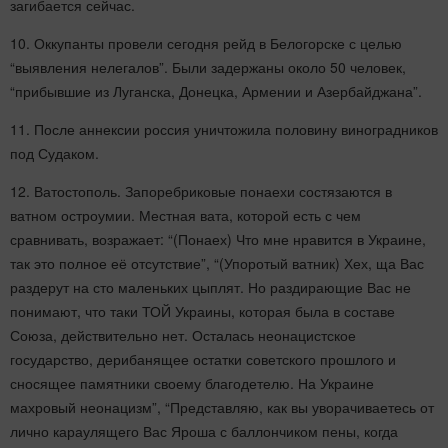
загибается сейчас.
10. Оккупанты провели сегодня рейд в Белогорске с целью
“выявления нелегалов”. Были задержаны около 50 человек,
“прибывшие из Луганска, Донецка, Армении и Азербайджана”.
11. После аннексии россия уничтожила половину виноградников
под Судаком.
12. Ватостополь. Запоребриковые понаехи состязаются в
ватном остроумии. Местная вата, которой есть с чем
сравнивать, возражает: “(Понаех) Что мне нравится в Украине,
так это полное её отсутствие”, “(Упоротый ватник) Хех, ща Вас
раздерут на сто маленьких цыплят. Но раздирающие Вас не
понимают, что таки ТОЙ Украины, которая была в составе
Союза, действительно нет. Осталась неонацистское
государство, дерибанящее остатки советского прошлого и
сносящее памятники своему благодетелю. На Украине
махровый неонацизм”, “Представляю, как вы уворачиваетесь от
лично караулящего Вас Яроша с баллончиком пены, когда