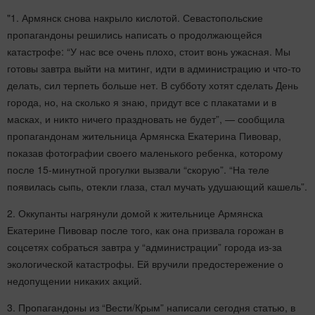
"1. Армянск снова накрыло кислотой. Севастопольские
пропагандоны решились написать о продолжающейся
катастрофе: “У нас все очень плохо, стоит вонь ужасная. Мы
готовы завтра выйти на митинг, идти в администрацию и что-то
делать, сил терпеть больше нет. В субботу хотят сделать День
города, но, на сколько я знаю, придут все с плакатами и в
масках, и никто ничего праздновать не будет”, — сообщила
пропагандонам жительница Армянска Екатерина Пивовар,
показав фотографии своего маленького ребенка, которому
после 15-минутной прогулки вызвали “скорую”. “На теле
появилась сыпь, отекли глаза, стал мучать удушающий кашель”.
2. Оккупанты нагрянули домой к жительнице Армянска
Екатерине Пивовар после того, как она призвала горожан в
соцсетях собраться завтра у “администрации” города из-за
экологической катастрофы. Ей вручили предостережение о
недопущении никаких акций.
3. Пропагандоны из “Вести/Крым” написали сегодня статью, в