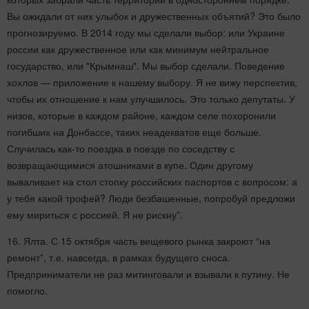
Вы ожидали от них улыбок и дружественных объятий? Это было
прогнозируемо. В 2014 году мы сделали выбор: или Украине
россии как дружественное или как минимум нейтральное
государство, или "Крымнаш". Мы выбор сделали. Поведение
хохлов — приложение к нашему выбору. Я не вижу перспектив,
чтобы их отношение к нам улучшилось. Это только депутаты. У
низов, которые в каждом районе, каждом селе похоронили
погибших на Донбассе, таких неадекватов еще больше.
Случилась как-то поездка в поезде по соседству с
возвращающимися атошниками в купе. Один другому
вываливает на стол стопку российских паспортов с вопросом: а
у тебя какой трофей? Люди безбашенные, попробуй предложи
ему мириться с россией. Я не рискну”.
16. Ялта. С 15 октября часть вещевого рынка закроют “на
ремонт”, т.е. навсегда, в рамках будущего сноса.
Предприниматели не раз митинговали и взывали к путину. Не
помогло.