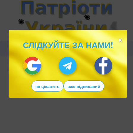
×
СЛІДКУЙТЕ ЗА НАМИ!
не цікавить
вже підписаний