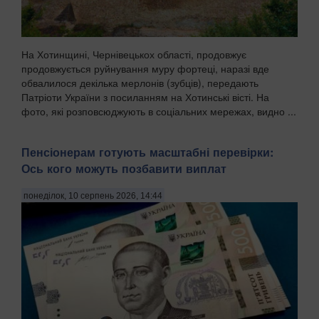
На Хотинщині, Чернівецькох області, продовжує
продовжується руйнування муру фортеці, наразі вде
обвалилося декілька мерлонів (зубців), передають
Патріоти України з посиланням на Хотинські вісті. На
фото, які розповсюджують в соціальних мережах, видно ...
Пенсіонерам готують масштабні перевірки:
Ось кого можуть позбавити виплат
понеділок, 10 серпень 2026, 14:44