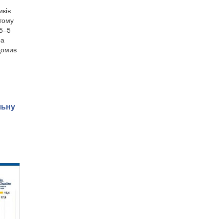
иків
 тому
,5–5
ра
домив
льну