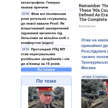
катастрофою: Генерал
Remember Th
назвав причини
These '90s Co
Фіни всі післявоєнні
20:08
Defined An Er
роки ретельно готувались
The Complete 
до нової навали Росії: Як
Brainberries
влаштований засекречений
підземний мегаполіс під
Хельсінки на мільйон осіб з
Отже на ювіле
комфортом (відео)
принаймні дв
Протоієрей УПЦ МП
19:54
Розслідувачі
став корегувальник
таємно похов
російських загарбників і сів
Троєкуріаськ
до в'язниці на 15 років
Москви
Всі новини
четвер, 6 серпень 
По теме