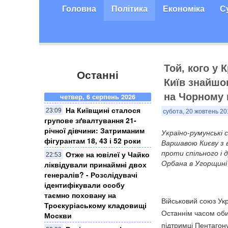
Головна
Політика
Економіка
С
Той, кого у 
Останні
Київ знайшо
на Чорному 
четвер, 6 серпень 2026
На Київщині сталося
23:09
субота, 20 жовтень 20
групове зґвалтування 21-
річної дівчини: Затриманим
​Україно-румунські
фігурантам 18, 43 і 52 роки
Варшавою Києву з 
проти спільного і
Отже на ювілеї у Чайко
22:53
Орбана в Угорщині
ліквідували принаймні двох
генералів? - Розслідувачі
ідентифікували особу
таємно поховану на
Військовий союз Укр
Троєкуріаському кладовищі
Останнім часом обид
Москви
підтримці Пентагон