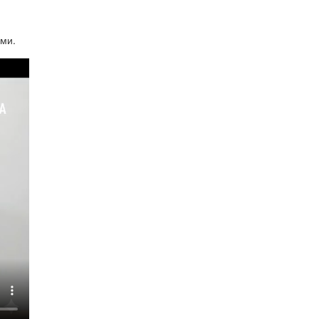
,
ами.