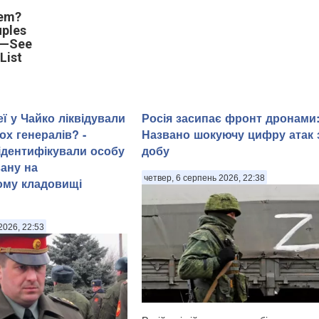
em?
uples
a—See
List
ї у Чайко ліквідували
Росія засипає фронт дронами
ох генералів? -
Названо шокуючу цифру атак 
 ідентифікували особу
добу
ану на
четвер, 6 серпень 2026, 22:38
ому кладовищі
2026, 22:53