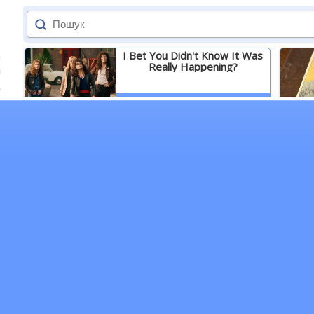
I Bet You Didn't Know It Was
Really Happening?
Детальніше