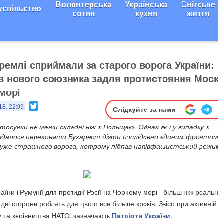
Волонтерська
Українська
Світське
успільство
сотня
кухня
життя
Кремлі сприймали за старого ворога України:
в нового союзника задля протистояння Моск
морі
Twitter
18, 22:09
Слідкуйте за нами
 стосунки не менш складні ніж з Польщею. Однак як і у випадку з
вдалося переконати Бухарест діяти послідовно єдиним фронтом
 дуже страшного ворога, котрому підпав напівфашистський режи
аїни і Румунії для протидії Росії на Чорному морі - більш ніж реаль
ві сторони роблять для цього все більше кроків. Звісо при активній
у та керівництва НАТО, зазначають
Патріоти України
.