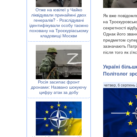
Отже на ювілеї у Чайко
ліквідували принаймні двох
Як вже повідомл
генералів? - Розслідувачі
на Троєкуровськ
ідентифікували особу таємно
секретності від
поховану на Троєкуріаському
Однак його званн
кладовищі Москви
предметом супер
зазначають Патр
після того як з'я
Україні біль
Політолог зр
Росія засипає фронт
четвер, 6 серпень 
дронами: Названо шокуючу
цифру атак за добу