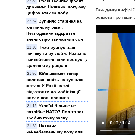
Росія засипає фронт
22:38
дронами: Названо шокуючу
Таку думку в ефірі
цифру атак за добу
розмови про такий с
Зупиняє старіння на
22:24
клітинному рівні:
Несподіване відкриття
вчених про звичайний сон
Тихо руйнує ваш
22:10
печінку та суглоби: Названо
найнебезпечніший продукт у
щоденному раціоні
Військкомат тепер
21:56
впливає навіть на купівлю
житла: У Росії на тлі
підготовки до мобілізації
ввели нові правила
Україні більше не
21:42
потрібне НАТО? Політолог
зробив гучну заяву
Названо
21:28
найнебезпечнішу позу для