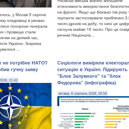
Російські війська значно збільшили
інтенсивність використання безпілотн
на фронті. Якщо ще близько пів року
ялось, у Москві 5 серпня
окупанти застосовували приблизно 3
ому кладовищі в умовах
тисяч дронів на добу, то нині ця циф
булися похорони генерала.
сягнула майже 10 тисяч. Про це пові
я і прізвище стали
речник Національ...
ечки на деякий час,
іоти України. Зокрема
сувалося ...
ше не потрібне НАТО?
Соціологи виміряли електора
обив гучну заяву
ситуацію в Україні: ​Лідирують
"Блок Залужного" та "блок
2026, 21:42
Федорова" (інфографіка)
четвер, 6 серпень 2026, 20:50