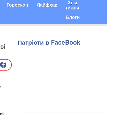
Хіти
Гороскоп
Лайфхак
тижня
Блоги
Патріоти в FaceBook
ві
м
ний.