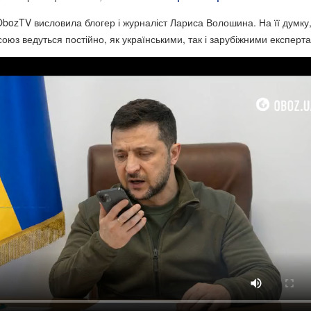
ObozTV
висловила блогер і журналіст Лариса Волошина. На її думку
оюз ведуться постійно, як українськими, так і зарубіжними експерт