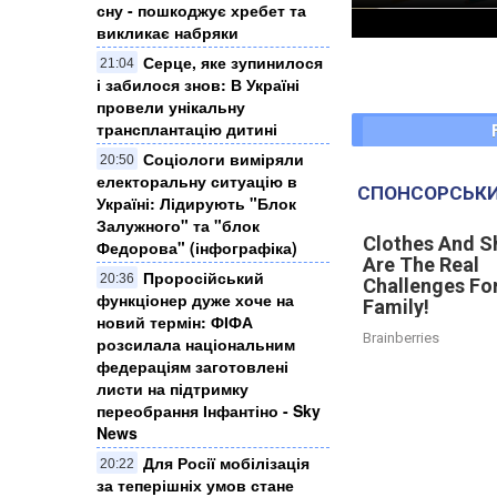
сну - пошкоджує хребет та
викликає набряки
Серце, яке зупинилося
21:04
і забилося знов: В Україні
провели унікальну
трансплантацію дитині
Соціологи виміряли
20:50
електоральну ситуацію в
СПОНСОРСЬКИ
Україні: ​Лідирують "Блок
Залужного" та "блок
Clothes And S
Федорова" (інфографіка)
Are The Real
Проросійський
20:36
Challenges For
функціонер дуже хоче на
Family!
новий термін: ФІФА
Brainberries
розсилала національним
федераціям заготовлені
листи на підтримку
переобрання Інфантіно - Sky
News
Для Росії мобілізація
20:22
за теперішніх умов стане