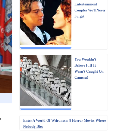
Entertainment
Couples We'll Never
Forget
You Wouldn't
Believe It If It
Wasn't Caught On
Camera!
в
Enter A World Of Weirdness: 8 Horror Movies Where
Nobody Dies