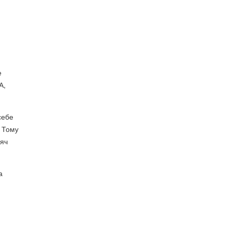
е
А,
себе
. Тому
сяч
а