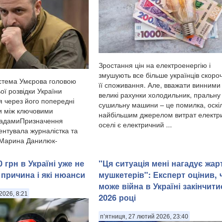
Зростання цін на електроенергію і
змушують все більше українців скоро
стема Умєрова головою
її споживання. Але, вважати винними
ої розвідки України
великі рахунки холодильник, пральну
я через його попередні
сушильну машини – це помилка, оскі
и між ключовими
найбільшим джерелом витрат електри
садамиПризначення
оселі є електричний ...
нтувала журналістка та
 Марина Данилюк-
 грн в Україні уже не
"Ця ситуація мені нагадує жар
 причина і які нюанси
мушкетерів": Експерт оцінив, 
може війна в Україні закінчити
2026, 8:21
2026 році
п’ятниця, 27 лютий 2026, 23:40