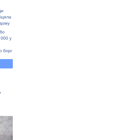
ди
біцяла
одому
або
 000 у
о борг
"