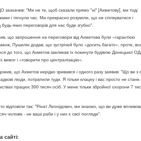
О зазначив: "Ми не те, щоб сказали прямо "ні" [Ахметову], ми тоді
ками і тягнули час. Ми прекрасно розуміли, що не спілкуватися і
 будь-яких переговорів для нас буде згубно".
нив, що запрошення на переговори від Ахметова були «гарантією
акож, Пушилін додав, що зустрічей було «досить багато», проте, вс
ося до того, що Ахметов закликав їх покинути будівлю Донецької ОД
їх вимог і «говорити про централізацію».
омив, що Ахметов нерідко зривався і одного разу заявив: "Що ви з 
адкові люди, потрапили туди. Я тільки клацну і вас просто не стане
мствах працює 300 тисяч осіб. У мене тільки збройної охорони 7 ти
то відповіли так: "Рінат Леонідович, ми знаємо, що ви дуже впливов
яч чоловік - не ваші раби і у них є свої погляди".
а сайті: