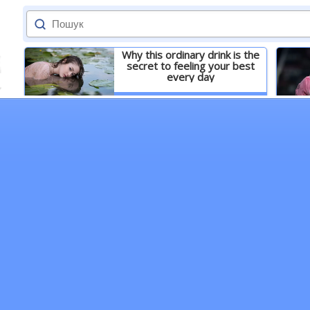
Why this ordinary drink is the
secret to feeling your best
every day
Детальніше