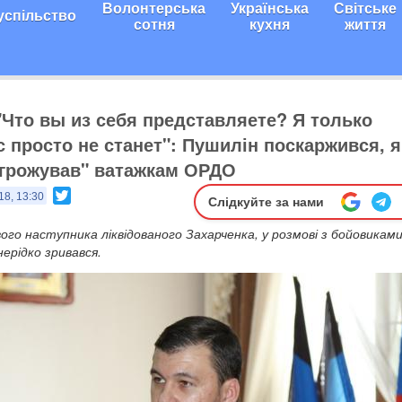
Волонтерська
Українська
Світське
успільство
сотня
кухня
життя
 "Что вы из себя представляете? Я только
с просто не станет": Пушилін поскаржився, я
грожував" ватажкам ОРДО
Twitter
18, 13:30
Слідкуйте за нами
го наступника ліквідованого Захарченка, у розмові з бойовикам
нерідко зривався.