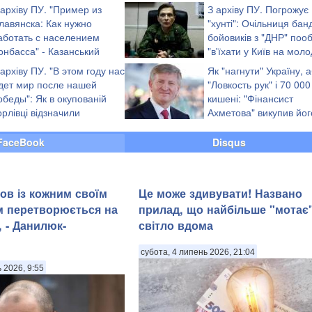
 архіву ПУ. "Пример из
З архіву ПУ. Погрожує
лавянска: Как нужно
"хунті": Очільниця бан
аботать с населением
бойовиків з "ДНР" поо
онбасса" - Казанський
"в'їхати у Київ на мол
відео)
жеребці"
 архіву ПУ. "В этом году нас
Як "нагнути" Україну, 
дет мир после нашей
"Ловкость рук" і 70 000
обеды": Як в окупованій
кишені: "Фінансист
орлівці відзначили
Ахметова" викупив йог
переможну" Масляну
з дисконтом 80%
FaceBook
Disqus
ов із кожним своїм
Це може здивувати! Названо
м перетворюється на
прилад, що найбільше "мотає
 - Данилюк-
світло вдома
субота, 4 липень 2026, 21:04
ь 2026, 9:55