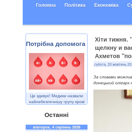
Головна
Політика
Економіка
С
Хіти тижня.
Потрібна допомога
щелкну и ва
Ахметов "по
субота, 20 жовтень 20
За словами можливо
донецький олігарх 
Це здивує! Медики назвали
найнебезпечнішу групу крові
Останні
вівторок, 4 серпень 2026