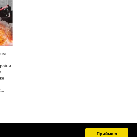
гом
країни
я
ке
..
Приймаю