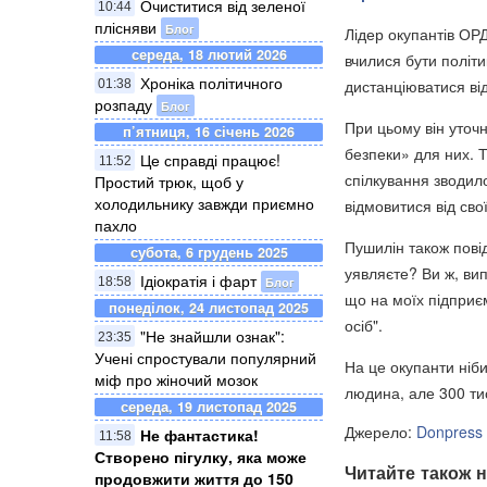
Очиститися від зеленої
10:44
плісняви
Блог
Лідер окупантів ОРД
середа, 18 лютий 2026
вчилися бути політи
Хроніка політичного
дистанціюватися від
01:38
розпаду
Блог
При цьому він уточ
п’ятниця, 16 січень 2026
безпеки» для них. Т
Це справді працює!
11:52
спілкування зводил
Простий трюк, щоб у
холодильнику завжди приємно
відмовитися від сво
пахло
Пушилін також повід
субота, 6 грудень 2025
уявляєте? Ви ж, вип
Ідіократія і фарт
Блог
18:58
що на моїх підприє
понеділок, 24 листопад 2025
осіб".
"Не знайшли ознак":
23:35
Учені спростували популярний
На це окупанти ніби
міф про жіночий мозок
людина, але 300 тис
середа, 19 листопад 2025
Джерело:
Donpress
Не фантастика!
11:58
Створено пігулку, яка може
Читайте також н
продовжити життя до 150