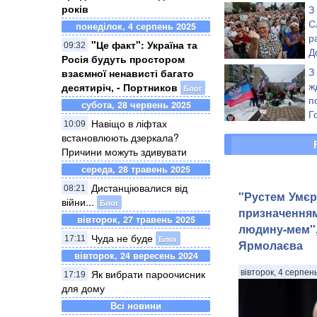
років
З
С
понеділок, 4 серпень 2025
р
"Це факт": Україна та
09:32
Д
Росія будуть простором
(
З
взаємної ненависті багато
ж
десятиріч, - Портников
Блог
п
субота, 28 червень 2025
Г
Навіщо в ліфтах
10:09
"
встановлюють дзеркала?
(фото)
Причини можуть здивувати
середа, 28 травень 2025
Дистанціювалися від
08:21
"Рустем Умєр
війни...
Блог
призначення
вівторок, 27 травень 2025
людину-мем",
Чуда не буде
Блог
17:11
Ярмолаєва
вівторок, 24 вересень 2024
Як вибрати пароочисник
вівторок, 4 серпен
17:19
для дому
Всі новини