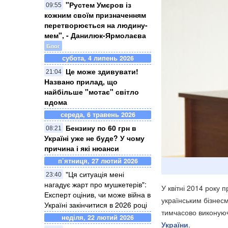
"Рустем Умєров із
09:55
кожним своїм призначенням
перетворюється на людину-
мем", - Данилюк-Ярмолаєва
Блог
субота, 4 липень 2026
Це може здивувати!
21:04
Названо прилад, що
найбільше "мотає" світло
вдома
середа, 6 травень 2026
Бензину по 60 грн в
08:21
Україні уже не буде? У чому
причина і які нюанси
п’ятниця, 27 лютий 2026
"Ця ситуація мені
23:40
нагадує жарт про мушкетерів":
У квітні 2014 року 
Експерт оцінив, чи може війна в
українським бізнес
Україні закінчитися в 2026 році
тимчасово виконуюч
неділя, 22 лютий 2026
України
.