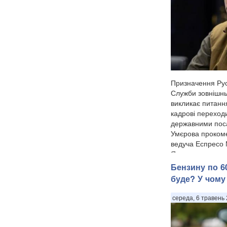
Призначення Ру
Служби зовнішнь
викликає питанн
кадрові переход
державними по
Умєрова прокоме
ведуча Еспресо
Ярмолаєва у п...
Бензину по 60
буде? У чому
середа, 6 травень 