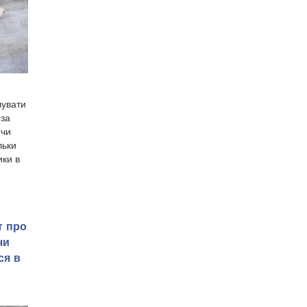
чувати
 за
 чи
льки
ки в
т про
чи
ся в