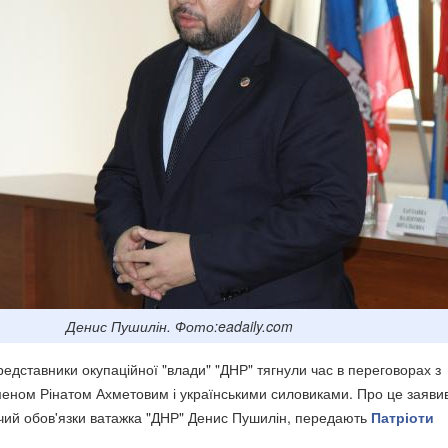
Денис Пушилін. Фото:eadaily.com
представники окупаційної "влади" "ДНР" тягнули час в переговорах з
меном Рінатом Ахметовим і українськими силовиками. Про це заяви
ий обов'язки ватажка "ДНР" Денис Пушилін, передають
Патріоти