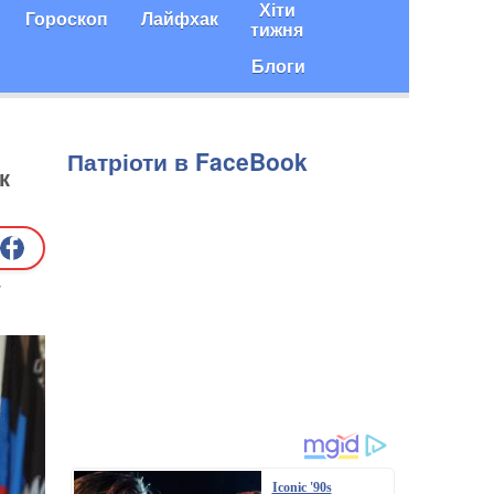
Хіти
Гороскоп
Лайфхак
тижня
Блоги
Патріоти в FaceBook
к
и
Iconic '90s