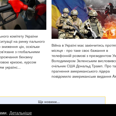
ьного комітету України
итуації на ринку пального
Війна в Україні має закінчитись протя
 зниження цін, оскільки
місяця - про таке своє бажання в
пов'язане з глобальними
телефонній розмові з президентом У
орожчання бензину
Володимиром Зеленським висловивс
товою кризою, курсом
очільник США Дональд Трамп. Про та
м українс...
прагнення американського лідера
повідомило американське видання Ax.
лами.
Детальніше