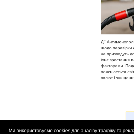
Дії Антимонопол
щодо перевірки с
не призведуть до
їхнє зростання 
факторами. Под
пояснюється сві
валют і знищення
Ми використовуємо cookies для аналізу трафіку та рек