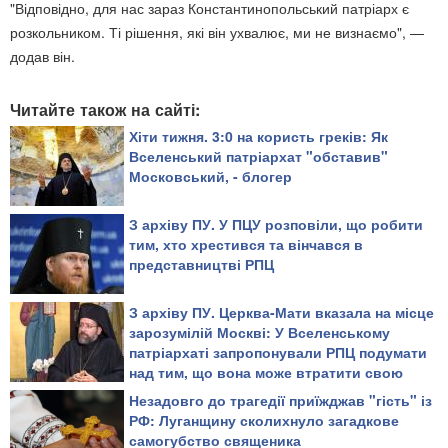
"Відповідно, для нас зараз Константинопольський патріарх є
розкольником. Ті рішення, які він ухвалює, ми не визнаємо", —
додав він.
Читайте також на сайті:
Хіти тижня. 3:0 на користь греків: Як
Вселенський патріархат "обставив"
Московський, - блогер
З архіву ПУ. У ПЦУ розповіли, що робити
тим, хто хрестився та вінчався в
представництві РПЦ​
З архіву ПУ. Церква-Мати вказала на місце
зарозумілій Москві: У Вселенському
патріархаті запропонували РПЦ подумати
над тим, що вона може втратити свою
автокефалію
Незадовго до трагедії приїжджав "гість" із
РФ: Луганщину сколихнуло загадкове
самогубство священика