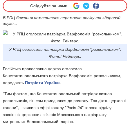
Слідкуйте за нами
В РПЦ бажання помститися перемогло логіку та здоровий
глузд...
У РПЦ оголосили патріарха Варфоломія "розкольником".
Фото: Рейтерс.
Російська православна церква оголосила
Константинопольського патріарха Варфоломія розкольником,
передають
Патріоти України
.
"Тим фактом, що Константинопольський патріарх визнав
розкольників, він сам приєднався до розколу. Так діють церковні
канони", - заявив в ефірі каналу "Росія 24" голова відділу
зовнішніх церковних зв'язків Московського патріархату
митрополит Волоколамський Іларіон.