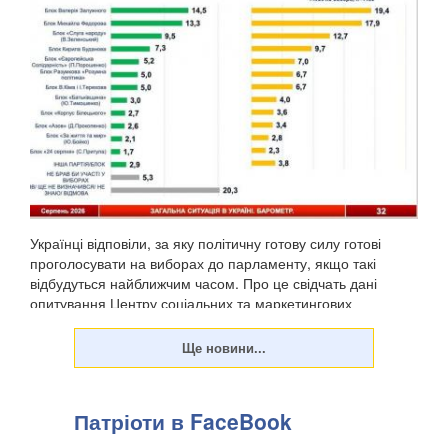
Українці відповіли, за яку політичну готову силу готові
проголосувати на виборах до парламенту, якщо такі
відбудуться найближчим часом. Про це свідчать дані
опитування Центру соціальних та маркетингових
досліджень "СОЦИС", передають Патріоти України. Т...
Патріоти в FaceBook