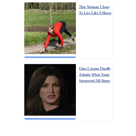
This Woman Chose
To Live Like A Horse
Gina Carano Finally
Admits What Some
Suspected All Along