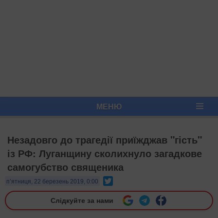
МЕНЮ
Незадовго до трагедії приїжджав "гість"
із РФ: Луганщину сколихнуло загадкове
самогубство священика
Twitter
п’ятниця, 22 березень 2019, 0:00
Слідкуйте за нами