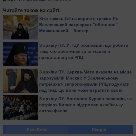
Читайте також на сайті:
Хіти тижня. 3:0 на користь греків: Як
Вселенський патріархат "обставив"
Московський, - блогер
З архіву ПУ. У ПЦУ розповіли, що робити
тим, хто хрестився та вінчався в
представництві РПЦ​
З архіву ПУ. Церква-Мати вказала на місце
зарозумілій Москві: У Вселенському
патріархаті запропонували РПЦ подумати
над тим, що вона може втратити свою
автокефалію
З архіву ПУ. Богослов Кураєв розповів, як
патріарх Кирило підтримав українську
автокефалію
FaceBook
Disqus