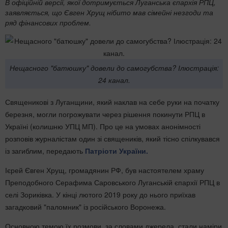
В офіційній версії, якої дотримується Луганська єпархія РПЦ,
заявляється, що Євген Хрущ нібито мав сімейні незгоди та
ряд фінансових проблем.
Нещасного "батюшку" довели до самогубства? Ілюстрація:
24 канал.
Священикові з Луганщини, який наклав на себе руки на початку
березня, могли погрожувати через рішення покинути РПЦ в
Україні (колишню УПЦ МП). Про це на умовах анонімності
розповів журналістам один зі священиків, який тісно спілкувався
із загиблим, передають
Патріоти України.
Ієрей Євген Хрущ, громадянин РФ, був настоятелем храму
Преподобного Серафима Саровського Луганській єпархії РПЦ в
селі Зориківка. У кінці лютого 2019 року до нього приїхав
загадковий "паломник" із російського Воронежа.
Основною темою їх розмови, за словами джерела, стали наміри