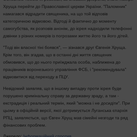
Хруща перейти до Православної церкви України. "Паломник"
намагався відрадити священика, на що той відповів
категоричною відмовою. Відтоді й фактично до моменту
самогубства, як розповів анонім, до ієрея надходили телефонні
дзвінки з різних номерів із погрозами життю його та його дітей.
"Тоді він власної тіні боявся", — зізнався друг Євгенія Хруща.
Крім того, він згадав, що в останні дні життя священик
обмовився, що до нього приїжджала особа, наближена до
працівників воронезького управління ФСБ, і "рекомендувала"
відмовитися від переходу в ПЦУ.
Невідомий заявляв, що в іншому випадку проти ієрея буде
порушено кримінальну справу за державну зраду, а там -
екстрадиція і реальний термін, який "можна і не досидіти". При
цьому в офіційній версії, якої дотримується Луганська єпархія
РПЦ, заявляється, що Євген Хрущ мав сімейні незгоди та ряд
фінансових проблем.
Джерело:
Інформаційний спротив