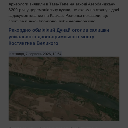
Археологи виявили в Тава-Тепе на заході Азербайджану
3200-річну церемоніальну кухню, не схожу на жодну з досі
задокументованих на Кавказі. Розкопки показали, що
споруда пізньої бронзової доби неодноразово
перебудовувалась протягом поколінь, а попередні...
Рекордно обмілілий Дунай оголив залишки
унікального давньоримського мосту
Костянтина Великого
п’ятниця, 7 серпень 2026, 13:54