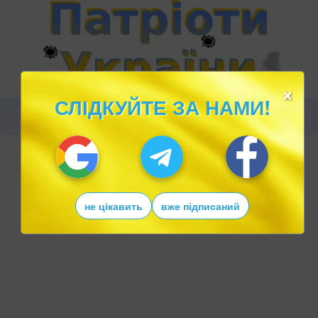
×
СЛІДКУЙТЕ ЗА НАМИ!
не цікавить
вже підписаний