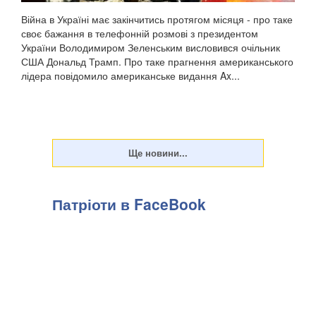
Війна в Україні має закінчитись протягом місяця - про таке
своє бажання в телефонній розмові з президентом
України Володимиром Зеленським висловився очільник
США Дональд Трамп. Про таке прагнення американського
лідера повідомило американське видання Ax...
Патріоти в FaceBook