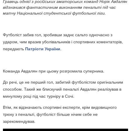
Гравець однієї з російських аматорських команд Норік Авдалян
відзначився фантастичним виконанням пенальті під час
матчу Національної студентської футбольної ліги.
Футболіст забив гол, зробивши заднє сальто одночасно з
ударом, чим вразив уболівальників і спортивних коментаторів,
передають
Патріоти України
.
Команда Авдалян при цьому розгромила суперника.
До речі, це не перший гол, забитий футболістом оригінальним
способом. Такий же блискучий пенальті Авдалян реалізував в
минулому році під час турніру в Сочі.
Втім, як відзначають спортивні експерти, крім видовищного
трюку з пенальті, футболіст більше нічим себе не
зарекомендував.