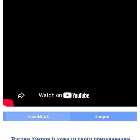
FaceBook
Disqus
"Рустем Умєров із кожним своїм призначенням