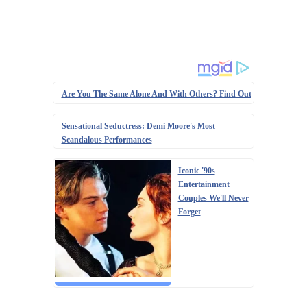
Are You The Same Alone And With Others? Find Out
Sensational Seductress: Demi Moore's Most
Scandalous Performances
Iconic '90s
Entertainment
Couples We'll Never
Forget